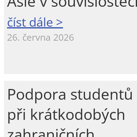
Asie v souvislostec
číst dále >
26. června 2026
Podpora studentů
při krátkodobých
zahraničních