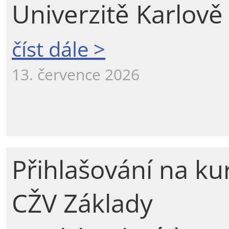
Univerzitě Karlově
číst dále >
13. července 2026
Přihlašování na ku
CŽV Základy