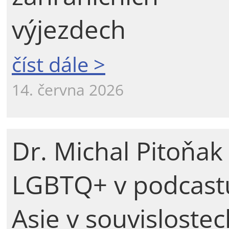
výjezdech
číst dále >
14. června 2026
Dr. Michal Pitoňak
LGBTQ+ v podcast
Asie v souvislostec