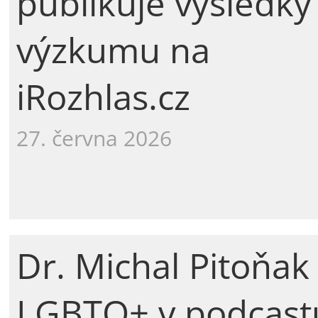
publikuje výsledky
výzkumu na
iRozhlas.cz
27. června 2026
Dr. Michal Pitoňak
LGBTQ+ v podcast