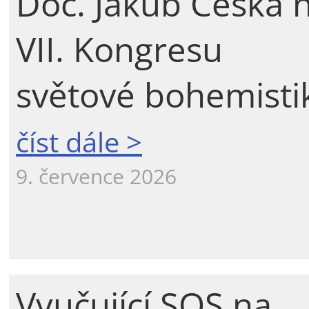
Doc. Jakub Češka 
VII. Kongresu
světové bohemisti
číst dále >
9. července 2026
Vyučující SOS na