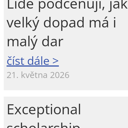
Lidé podceňují, jak
velký dopad má i
malý dar
číst dále >
21. května 2026
Exceptional
scholarship