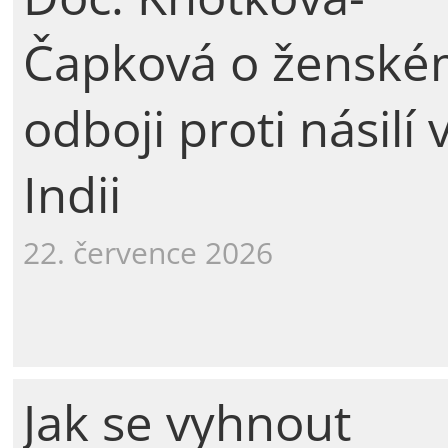
Čapková o žensk
odboji proti násilí 
Indii
22. července 2026
Jak se vyhnout