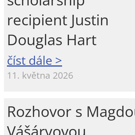
recipient Justin
Douglas Hart
číst dále >
11. května 2026
Rozhovor s Magdo
Vášáryovou