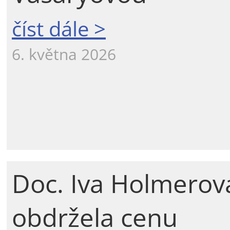
číst dále >
6. května 2026
Doc. Iva Holmerov
obdržela cenu