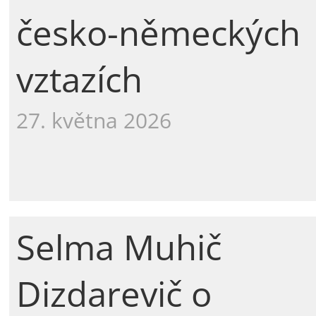
česko-německých
vztazích
27. května 2026
Selma Muhič
Dizdarevič o