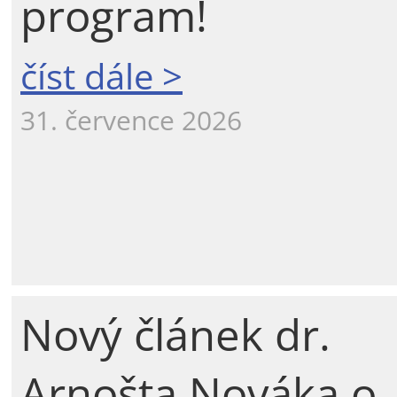
program!
číst dále >
31. července 2026
Nový článek dr.
Arnošta Nováka o