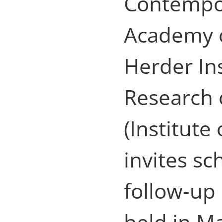
Contempor
Academy o
Herder Ins
Research 
(Institute
invites sc
follow-up 
held in M