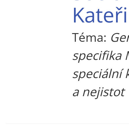
Kateř
Téma:
Gen
specifika
speciální 
a nejistot