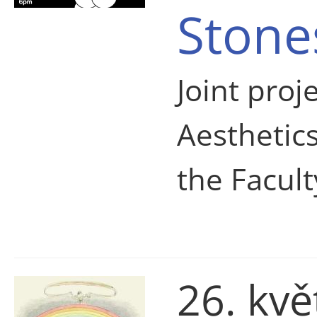
Stone
Joint proj
Aesthetic
the Facul
26. kvě