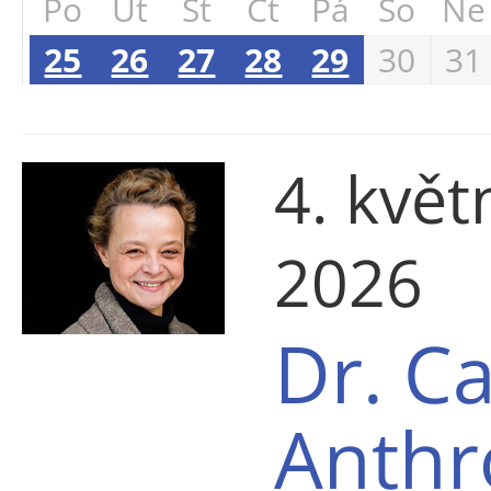
Po
Út
St
Čt
Pá
So
Ne
25
26
27
28
29
30
31
4. květ
2026
Dr. Ca
Anthr