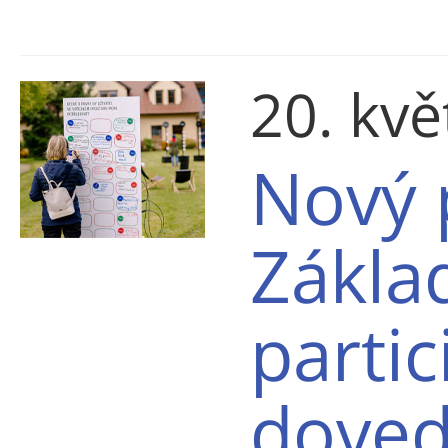
20. kv
Nový 
Zákla
partic
doved