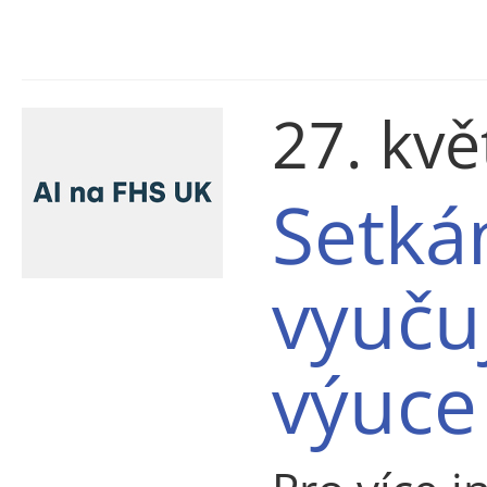
27. kv
Setká
vyučuj
výuce 