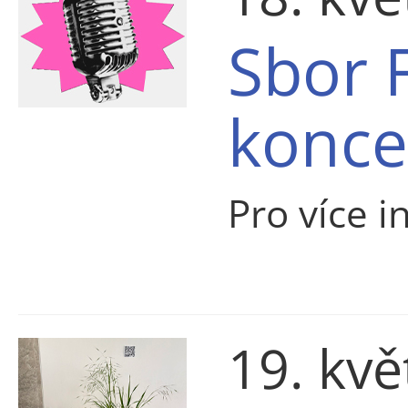
Sbor 
konce
Pro více i
19. kv