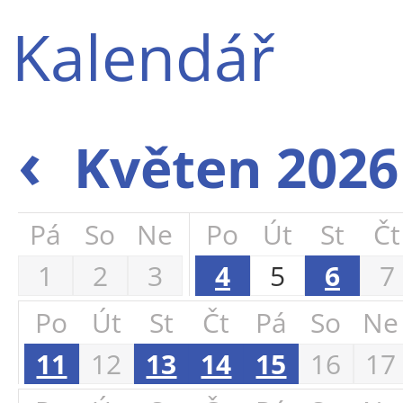
Kalendář
‹
Květen 202
Pá
So
Ne
Po
Út
St
Čt
1
2
3
4
5
6
7
Po
Út
St
Čt
Pá
So
Ne
11
12
13
14
15
16
17