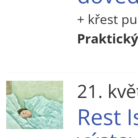
+ křest p
Praktick
21. kv
Rest I