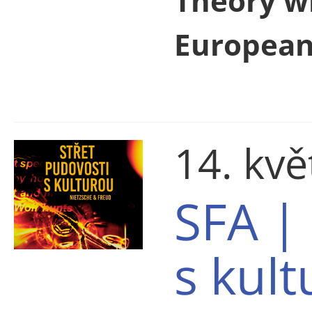
Theory wi
European
14. kv
SFA |
s kul