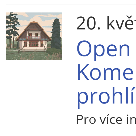
20. kv
Open 
Kome
prohl
Pro více i