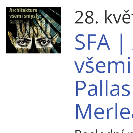
28. kv
SFA |
všemi
Palla
Merle