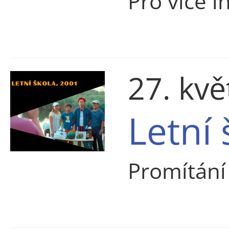
Pro více i
27. kv
Letní 
Promítán