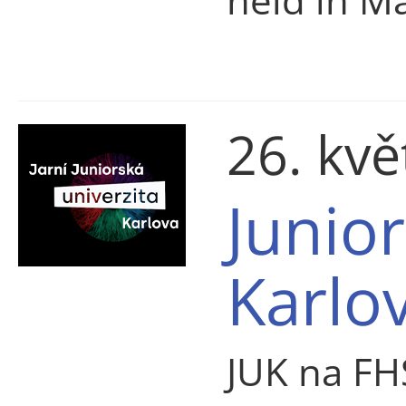
26. kv
Junior
Karlo
JUK na FH