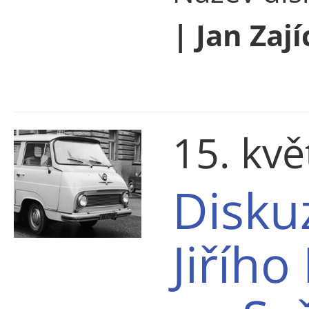
| Jan Zají
15. kv
Disku
Jiřího