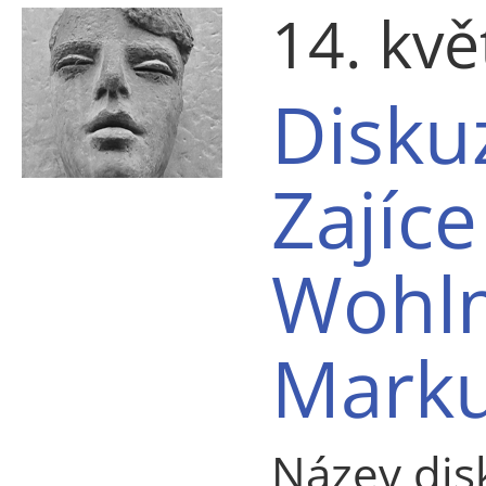
14. kv
Disku
Zajíce
Wohl
Marku
Název dis