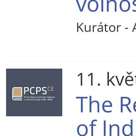
volnos
Kurátor -
11. kv
The R
of Ind