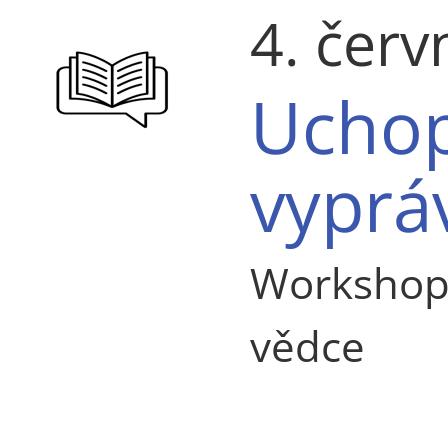
4. čer
Uchopi
vyprá
Workshop p
vědce