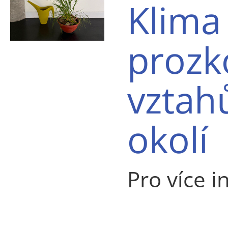
Klima
prozk
vztahů
okolí
Pro více i