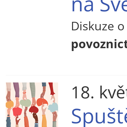
na Sv
Diskuze o
povoznict
18. kv
Spušt