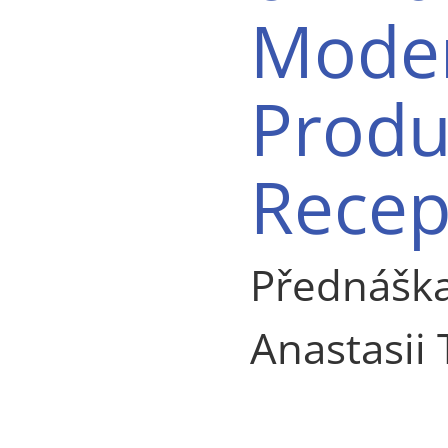
Moder
Produ
Recep
Přednáška
Anastasii