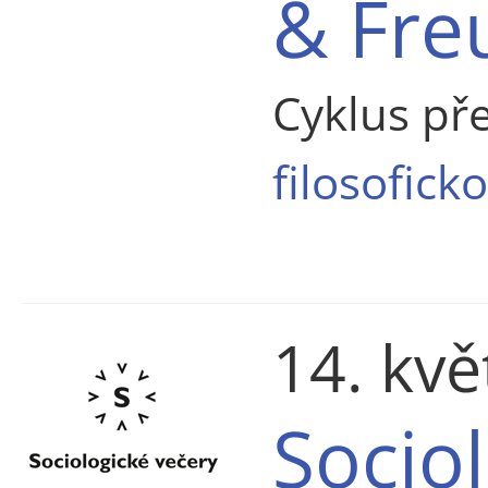
& Fre
Cyklus p
filosofick
14. kv
Sociol