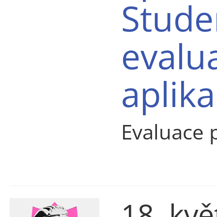
Stude
evalu
aplika
Evaluace 
18. kv