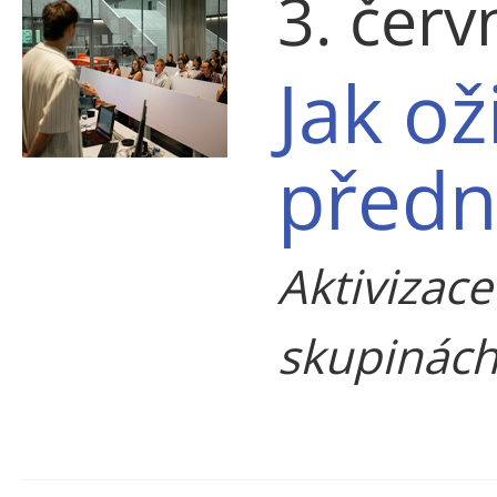
3. čer
Jak ož
předn
Aktivizace
skupinách