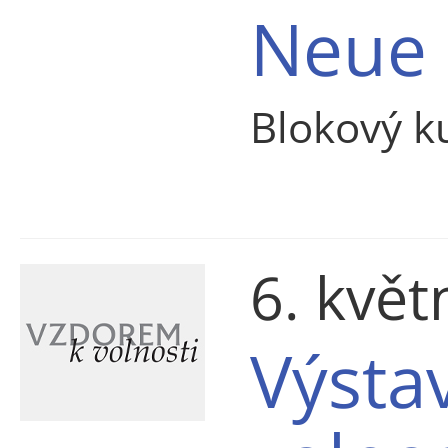
Neue 
Blokový k
6. kvě
Výsta