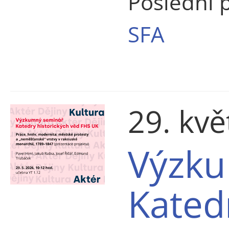
Poslední 
SFA
29. kv
Výzku
Kated