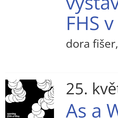
výsta
FHS v 
dora fišer
25. kv
As a 