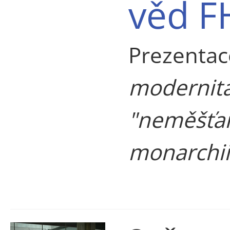
věd F
Prezentac
modernita
"neměšťan
monarchii