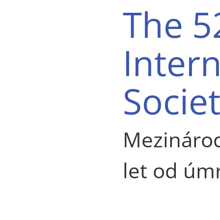
The 5
Inter
Socie
Mezinárod
let od úm