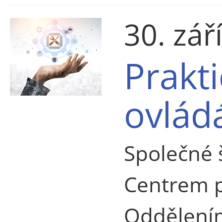
30. zář
Prakti
ovlád
Společné 
Centrem p
Oddělením