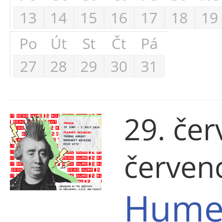
13
14
15
16
17
18
19
Po
Út
St
Čt
Pá
27
28
29
30
31
29. čer
červen
Hume'