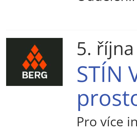
5. říjn
STÍN V
prost
Pro více i