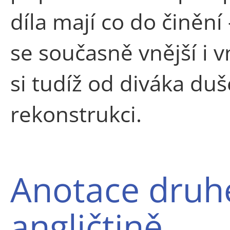
díla mají co do činěn
se současně vnější i v
si tudíž od diváka duše
rekonstrukci.
Anotace druh
angličtině