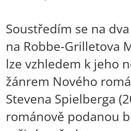
Soustředím se na dva v
na Robbe-Grilletova Mu
lze vzhledem k jeho n
žánrem Nového román
Stevena Spielberga (2
románově podanou biog