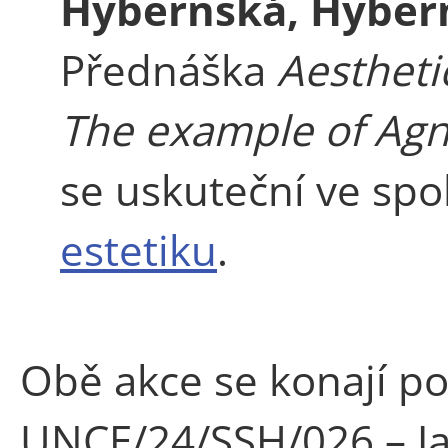
Hybernská, Hyber
Přednáška
Aesthetic
The example of Agn
se uskuteční ve spo
estetiku
.
Obě akce se konají po
UNCE/24/SSH/026 – Ja