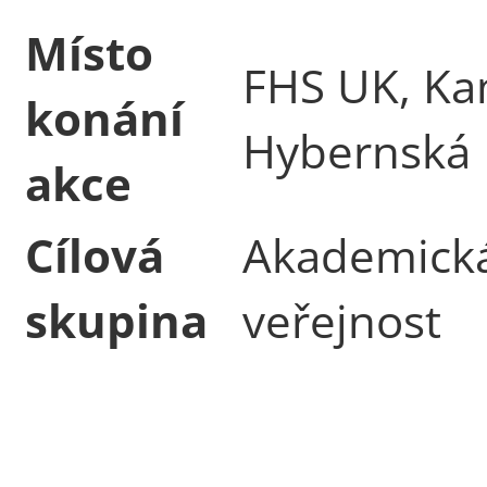
Místo
FHS UK, K
konání
Hybernská
akce
Cílová
Akademická
skupina
veřejnost