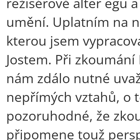
režisérově alter egu a
umění. Uplatním na n
kterou jsem vypracov
Jostem. Při zkoumání 
nám zdálo nutné uvaž
nepřímých vztahů, o t
pozoruhodné, že zkou
připomene touž persp