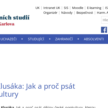
UK
Intranet UK
SIS
Moodle
E-learning
I
Organizér
Návody
Bezpečnost
Harm. A
UCHAZEČI
STUDUJÍCÍ
ZAHRANIČÍ
ABSOLVENTI
lusáka: Jak a proč psát
ultury
 Klusáka
Jak a proč psát dějiny české popkultury
,
kterou