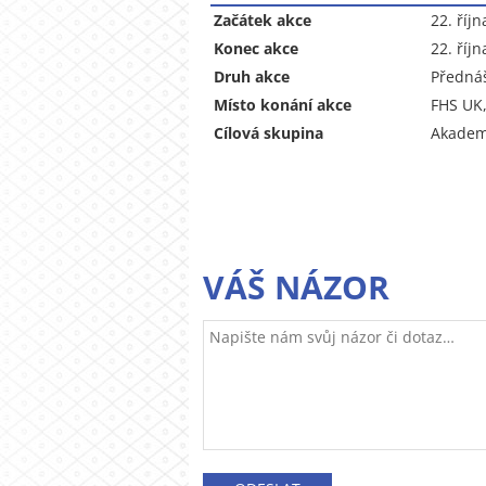
Začátek akce
22. říj
Konec akce
22. říj
Druh akce
Předná
Místo konání akce
FHS UK,
Cílová skupina
Akademi
VÁŠ NÁZOR