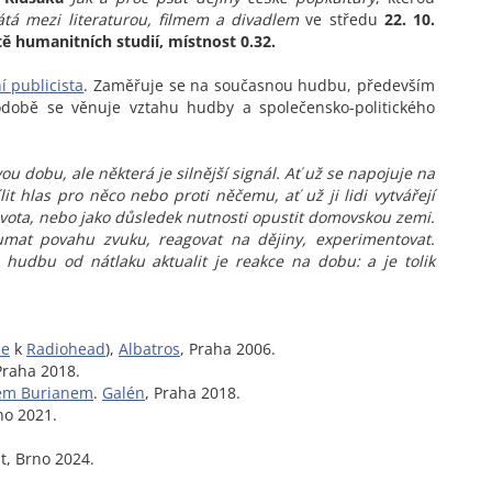
átá mezi literaturou, filmem a divadlem
ve středu
22. 10.
ě humanitních studií, místnost 0.32.
 publicista
. Zaměřuje se na současnou hudbu, především
odobě se věnuje vztahu hudby a společensko-politického
 dobu, ale některá je silnější signál. Ať už se napojuje na
t hlas pro něco nebo proti něčemu, ať už ji lidi vytvářejí
vota, nebo jako důsledek nutnosti opustit domovskou zemi.
oumat povahu zvuku, reagovat na dějiny, experimentovat.
hudbu od nátlaku aktualit je reakce na dobu: a je tolik
se
k
Radiohead
),
Albatros
, Praha 2006.
Praha 2018.
em Burianem
.
Galén
, Praha 2018.
no 2021.
st, Brno 2024.