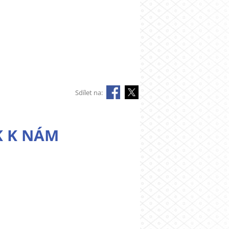
Sdílet na:
K K NÁM