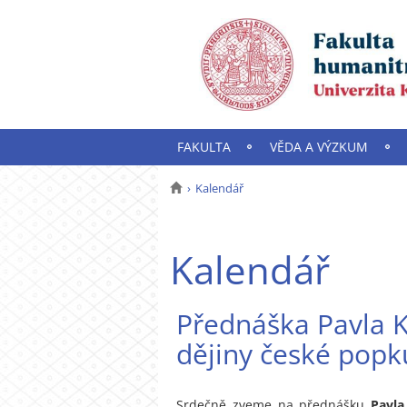
FAKULTA
VĚDA A VÝZKUM
Kalendář
Kalendář
Přednáška Pavla K
dějiny české popk
Srdečně zveme na přednášku
Pavla