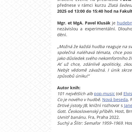
přednese v rámci kurzu
Zlatá šedes
2025 od 13:00 do 15:40 hod
na Fakult
Mgr. et MgA. Pavel Klusák
je
hudební
nezávislou a experimentální. Dlouh
dění.
„Možná že každá hudba reaguje na svou
společná naléhavá témata, chce posíli
jako důsledek svého nekomfortního ži
Ať už chce, zdánlivě apoliticky, zk
Nebýt vědomě závažná. I únik skrze 
způsobů úniku!“
Autor knih:
101 největších alb
pop-music
(od
Elvi
Co je nového v hudbě
.
Nová beseda
, 
Drtivé jistoty JB
, knižní rozhovor s
Jan
Gott. Československý příběh
. Host, Br
Uvnitř banánu
. Fra, Praha 2022.
Suchý a Šlitr: Semafor 1959–1969
. Ho