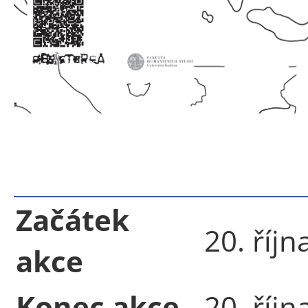
Začátek
20. říjn
akce
Konec akce
20. říjn