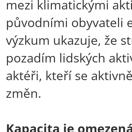
mezi klimatickými akti
původními obyvateli 
výzkum ukazuje, že s
pozadím lidských aktiv
aktéři, kteří se aktivn
změn.
Kapacita je omezená,