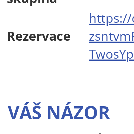
https:/
Rezervace
zsntvm
TwosYp
VÁŠ NÁZOR