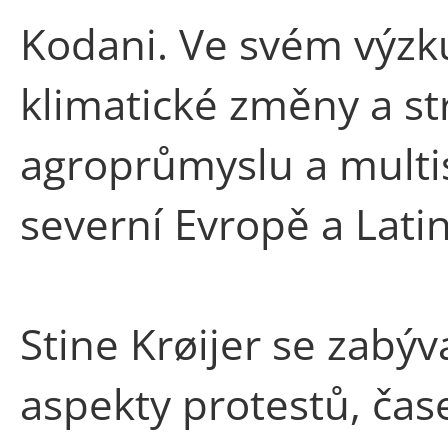
Kodani. Ve svém výz
klimatické změny a s
agroprůmyslu a multi
severní Evropě a Lati
Stine Krøijer se zabý
aspekty protestů, čas