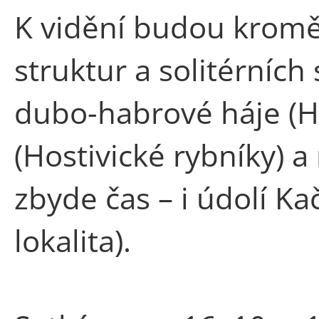
K vidění budou kromě
struktur a solitérníc
dubo-habrové háje (H
(Hostivické rybníky)
zbyde čas – i údolí K
lokalita).