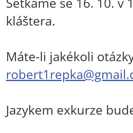
Setkáme se 16. 10. v
kláštera.
Máte-li jakékoli otázk
robert1repka@gmail
Jazykem exkurze bude 