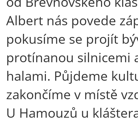
od Břevnovského klášt
Albert nás povede zá
pokusíme se projít b
protínanou silnicemi
halami. Půjdeme kultu
zakončíme v místě vz
U Hamouzů u kláštera