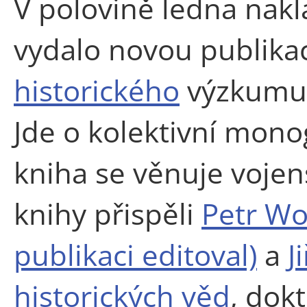
V polovině ledna nakl
vydalo novou publikac
historického
výzkumu 
Jde o kolektivní monog
kniha se věnuje voj
knihy přispěli
Petr Wo
publikaci editoval)
a
J
historických věd
, dok