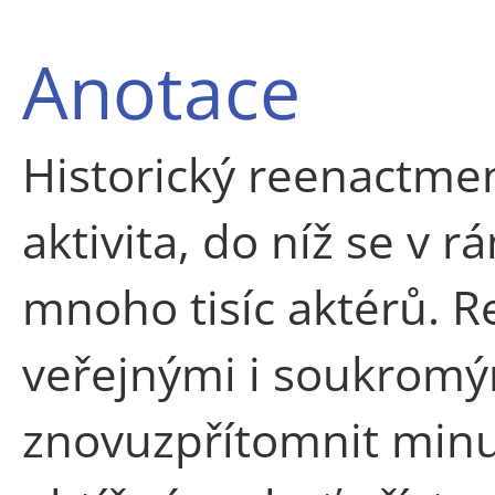
Anotace
Historický reenactmen
aktivita, do níž se v 
mnoho tisíc aktérů. R
veřejnými i soukrom
znovuzpřítomnit minu