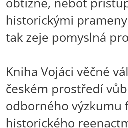
obtížné, neboť přístu
historickými prameny
tak zeje pomyslná pro
Kniha Vojáci věčné vá
českém prostředí vůb
odborného výzkumu f
historického reenact