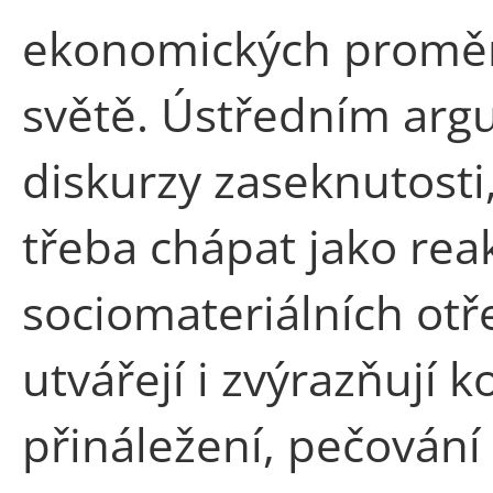
ekonomických promě
světě. Ústředním arg
diskurzy zaseknutosti
třeba chápat jako rea
sociomateriálních otř
utvářejí i zvýrazňují 
přináležení, pečování