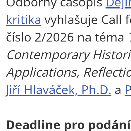
Odborný časopis
Ději
kritika
vyhlašuje Call f
číslo 2/2026 na téma
Contemporary Histori
Applications, Reflecti
Jiří Hlaváček, Ph.D.
a
P
Deadline pro podání: