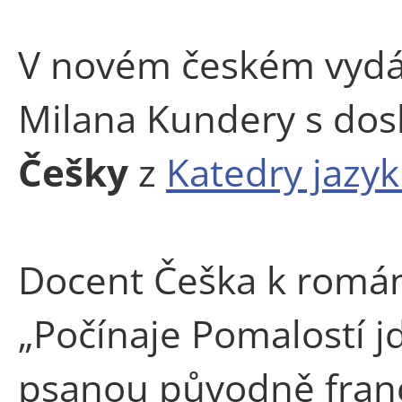
V novém českém vydá
Milana Kundery s do
Češky
z
Katedry jazyk
Docent Češka k román
„Počínaje Pomalostí jd
psanou původně fran