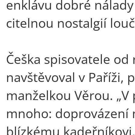
enklávu dobré nálady 
citelnou nostalgií louč
Češka spisovatele od
navštěvoval v Paříži, p
manželkou Věrou. „V 
mnoho: doprovázení na 
blízkému kadeřníkovi,