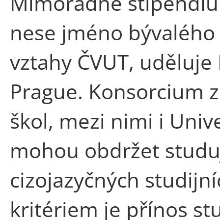
Mimořádné stipendium
nese jméno bývalého 
vztahy ČVUT, uděluje
Prague. Konsorcium 
škol, mezi nimi i Uni
mohou obdržet studuj
cizojazyčných studij
kritériem je přínos s