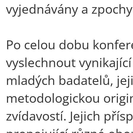
vyjednávány a zpoch
Po celou dobu konfer
vyslechnout vynikajíc
mladých badatelů, jej
metodologickou origina
zvídavostí. Jejich přís