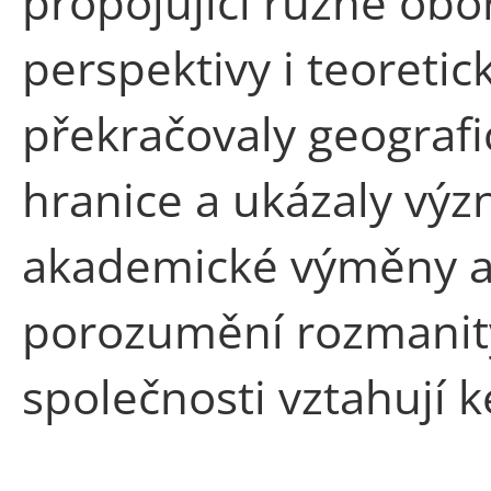
propojující různé obo
perspektivy i teoret
překračovaly geografic
hranice a ukázaly vý
akademické výměny a
porozumění rozmanit
společnosti vztahují k