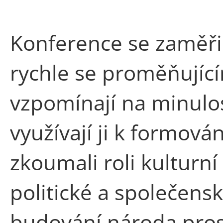
Konference se zaměřil
rychle se proměňujíc
vzpomínají na minulost
využívají ji k formová
zkoumali roli kulturní
politické a společensk
budování národa pros