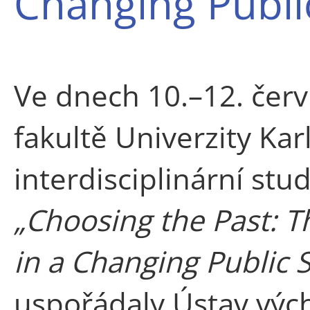
Changing Publi
Ve dnech 10.–12. červ
fakultě Univerzity Kar
interdisciplinární st
„Choosing the Past: T
in a Changing Public 
uspořádaly Ústav výc