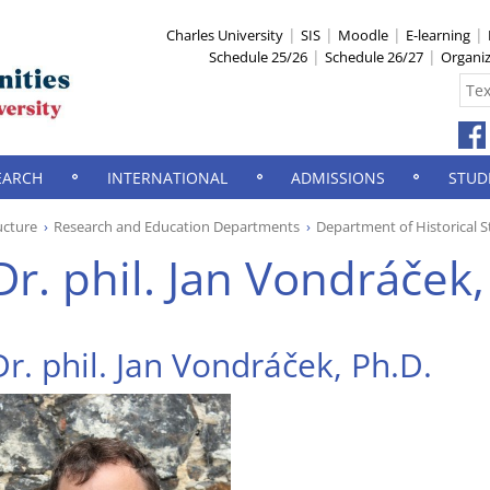
Charles University
SIS
Moodle
E-learning
Schedule 25/26
Schedule 26/27
Organi
EARCH
INTERNATIONAL
ADMISSIONS
STUD
ucture
Research and Education Departments
Department of Historical S
Dr. phil. Jan Vondráček,
Dr. phil. Jan Vondráček, Ph.D.