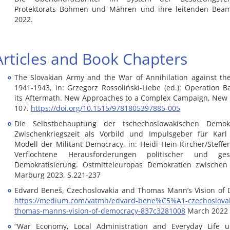
Protektorats Böhmen und Mähren und ihre leitenden Bea
2022.
Articles and Book Chapters
The Slovakian Army and the War of Annihilation against th
1941-1943, in: Grzegorz Rossoliński-Liebe (ed.): Operation 
its Aftermath. New Approaches to a Complex Campaign, New 
107.
https://doi.org/10.1515/9781805397885-005
Die Selbstbehauptung der tschechoslowakischen Demok
Zwischenkriegszeit als Vorbild und Impulsgeber für Karl
Modell der Militant Democracy, in: Heidi Hein-Kircher/Steffen 
Verflochtene Herausforderungen politischer und gesell
Demokratisierung. Ostmitteleuropas Demokratien zwischen
Marburg 2023, S.221-237
Edvard Beneš, Czechoslovakia and Thomas Mann’s Vision of 
https://medium.com/vatmh/edvard-bene%C5%A1-czechoslovak
thomas-manns-vision-of-democracy-837c3281008
March 2022
“War Economy, Local Administration and Everyday Life 