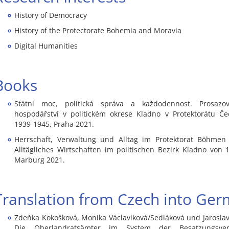
History of Democracy
History of the Protectorate Bohemia and Moravia
Digital Humanities
Books
Státní moc, politická správa a každodennost. Prosazov
hospodářství v politickém okrese Kladno v Protektorátu Č
1939-1945, Praha 2021.
Herrschaft, Verwaltung und Alltag im Protektorat Böhme
Alltägliches Wirtschaften im politischen Bezirk Kladno von 
Marburg 2021.
Translation from Czech into Ger
Zdeňka Kokošková, Monika Václavíková/Sedláková und Jaroslav 
Die Oberlandratsämter im System der Besatzungsve