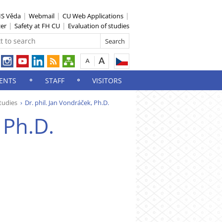
IS Věda
Webmail
CU Web Applications
zer
Safety at FH CU
Evaluation of studies
ENTS
STAFF
VISITORS
tudies
Dr. phil. Jan Vondráček, Ph.D.
 Ph.D.