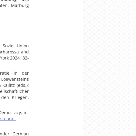
mten, Marburg
e Soviet Union
Barbarossa and
York 2024, 82-
ratie in der
 Loewensteins
Kailitz (eds.):
schaftlicher
 den Kriegen,
Democracy, in:
ia-and-
under German