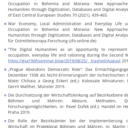
Occupation in Bohemia and Moravia: New Approaches
Humanities through Digitization, Databases and Digital Analysi
of East Central European Studies 70 (2021), 439-465.
War Economy, Local Administration and Everyday Life 
Occupation in Bohemia and Moravia: New Approaches
Humanities through Digitization, Databases and Digital Analysi
für Ostmitteleuropa-Forschung (zfo-online.de)
“The Digital Humanities as an opportunity to represen
occupation, everyday life and rationing during the Second W
https://gsa19dhseminar.blog/2019/08/25/__trashed/August
201
„Prague Abondons Democratic Role“: Das Ermächtigungsg
Dezember 1938 als Nicht-Erinnerungsort der tschechischen G
Matei Chihaia a Georg Eckert (ed.): Kolossale Miniaturen. F
Gerrit Walther, Münster 2019.
Die Durchsetzung der Wirtschaftslenkung auf Bezirksebene de
Böhmen und Mähren. Akteure, Methoden, Q
Forschungsmöglichkeiten, in: Pavel Dufek (ed.): Handel im H
Praha 2019.
Die Rolle der Bezirksämter bei der Implementierung d
Wirtschaft im Protektorat Böhmen und Mähren, in: Martin K