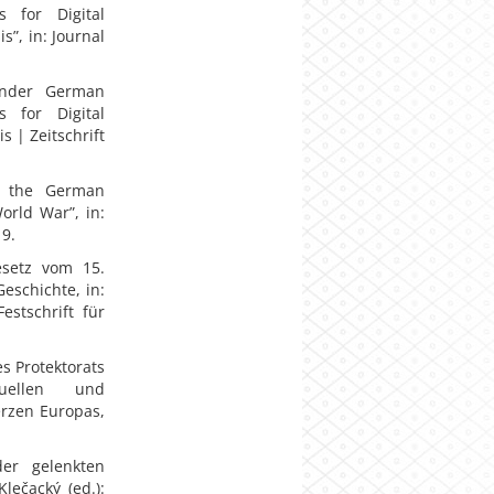
 for Digital
s”, in: Journal
under German
 for Digital
s | Zeitschrift
t the German
orld War”, in:
9.
esetz vom 15.
eschichte, in:
estschrift für
s Protektorats
uellen und
erzen Europas,
er gelenkten
lečacký (ed.):