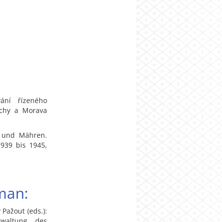
ání řízeného
echy a Morava
n und Mähren.
1939 bis 1945,
man:
Pažout (eds.):
rwaltung des