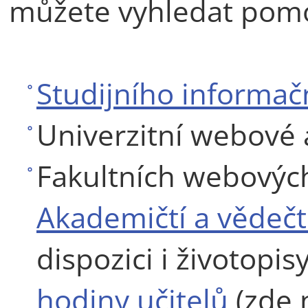
můžete vyhledat pomo
Studijního informač
Univerzitní webové 
Fakultních webových
Akademičtí a vědečt
dispozici i životopis
hodiny učitelů
(zde 