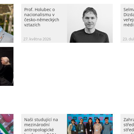
Prof. Holubec o
Selm
nacionalismu v
Dizda
česko-německých
veře
vztazích
médi
27. května 2026
23. d
Naši studující na
Zahr
mezinárodní
střed
antropologické
střed