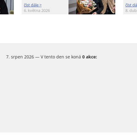
číst dále >
číst dá
6. května 2026
8. du
7. srpen 2026 — V tento den se koná
0 akce: