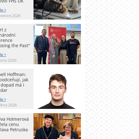
ívili FHS UK
le >
rvence 2026
t z
národní
erence
sing the Past"
le >
rvna 2026
ell Hoffman:
podceňují, jak
ý dopad má i
 dar
le >
ětna 2026
 Iva Holmerová
žela cenu
lava Petruska