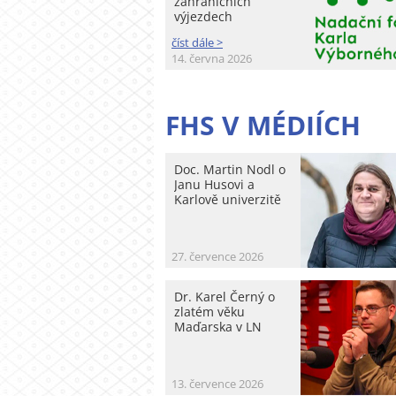
zahraničních
výjezdech
číst dále >
14. června 2026
FHS V MÉDIÍCH
Doc. Martin Nodl o
Janu Husovi a
Karlově univerzitě
27. července 2026
Dr. Karel Černý o
zlatém věku
Maďarska v LN
13. července 2026