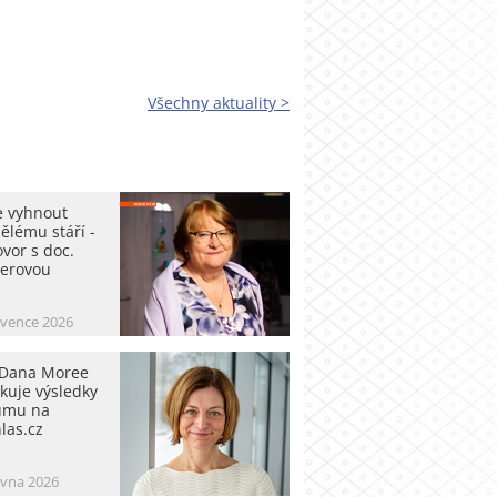
Všechny aktuality >
e vyhnout
ělému stáří -
vor s doc.
erovou
rvence 2026
 Dana Moree
kuje výsledky
umu na
las.cz
rvna 2026