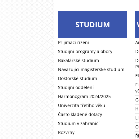
STUDIUM
Přijímací řízení
A
Studijní programy a obory
D
Bakalářské studium
D
P
Navazující magisterské studium
E
Doktorské studium
F
Studijní oddělení
v
Harmonogram 2024/2025
G
Univerzita třetího věku
H
Často kladené dotazy
L
Studium v zahraničí
O
Rozvrhy
Ř