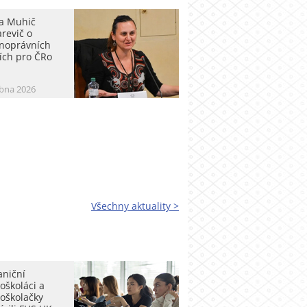
a Muhič
revič o
jnoprávních
ích pro ČRo
ubna 2026
Všechny aktuality >
aniční
oškoláci a
oškolačky