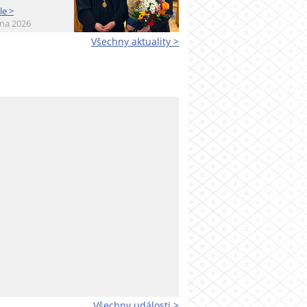
le >
bna 2026
Všechny aktuality >
Všechny události >