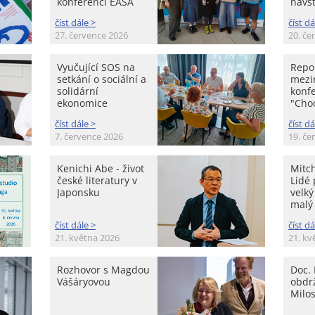
konferenci EASA
navšt
číst dále >
číst dá
27. července 2026
20. če
Vyučující SOS na
Repor
setkání o sociální a
mezi
solidární
konf
ekonomice
"Choo
číst dále >
číst dá
7. července 2026
19. če
Kenichi Abe - život
Mitch
české literatury v
Lidé 
Japonsku
velk
malý
číst dále >
číst dá
21. května 2026
21. kv
Rozhovor s Magdou
Doc.
Vášáryovou
obdr
Milos