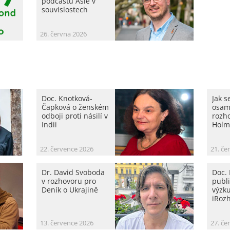
podcastu Asie v
souvislostech
26. června 2026
Doc. Knotková-
Jak s
Čapková o ženském
osam
odboji proti násilí v
rozho
Indii
Holm
22. července 2026
21. če
Dr. David Svoboda
Doc.
v rozhovoru pro
publi
Deník o Ukrajině
výzk
iRozh
13. července 2026
27. če