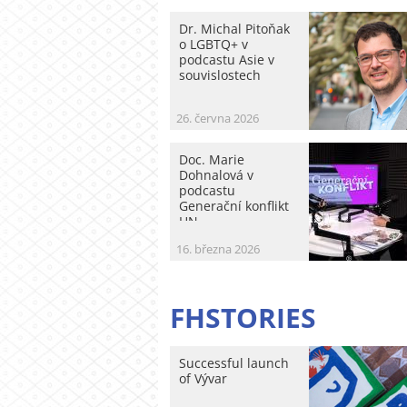
Dr. Michal Pitoňak
o LGBTQ+ v
podcastu Asie v
souvislostech
26. června 2026
Doc. Marie
Dohnalová v
podcastu
Generační konflikt
HN
16. března 2026
FHSTORIES
Successful launch
of Vývar