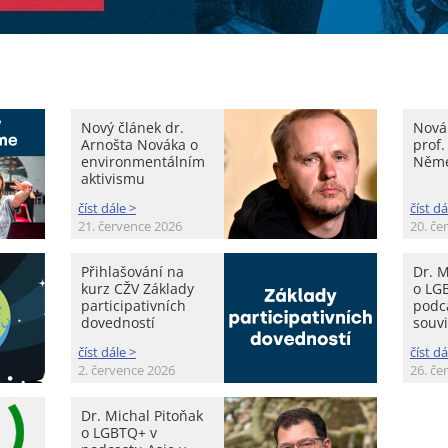
Nový článek dr.
Nová 
Arnošta Nováka o
prof.
environmentálním
Něm
aktivismu
číst dále >
číst dá
21. července 2026
20. če
Přihlašování na
Dr. M
kurz CŽV Základy
o LG
participativních
podca
dovedností
souvi
číst dále >
číst dá
2. července 2026
26. če
Dr. Michal Pitoňak
o LGBTQ+ v