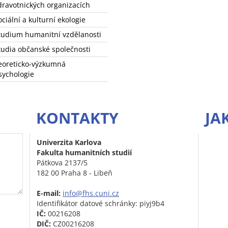
dravotnických organizacích
ociální a kulturní ekologie
tudium humanitní vzdělanosti
tudia občanské společnosti
eoreticko-výzkumná
sychologie
KONTAKTY
JA
Univerzita Karlova
Fakulta humanitních studií
Pátkova 2137/5
182 00 Praha 8 - Libeň
E-mail:
info@fhs.cuni.cz
Identifikátor datové schránky: piyj9b4
IČ:
00216208
DIČ:
CZ00216208