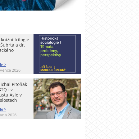
knižní trilogie
 Šubrta a dr.
eckého
le >
rvence 2026
ichal Pitoňak
BTQ+ v
stu Asie v
slostech
le >
rvna 2026