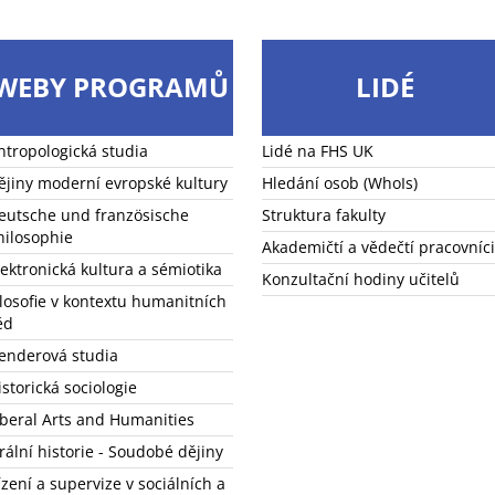
WEBY PROGRAMŮ
LIDÉ
ntropologická studia
Lidé na FHS UK
ějiny moderní evropské kultury
Hledání osob (WhoIs)
eutsche und französische
Struktura fakulty
hilosophie
Akademičtí a vědečtí pracovníci
lektronická kultura a sémiotika
Konzultační hodiny učitelů
ilosofie v kontextu humanitních
ěd
enderová studia
istorická sociologie
iberal Arts and Humanities
rální historie - Soudobé dějiny
ízení a supervize v sociálních a