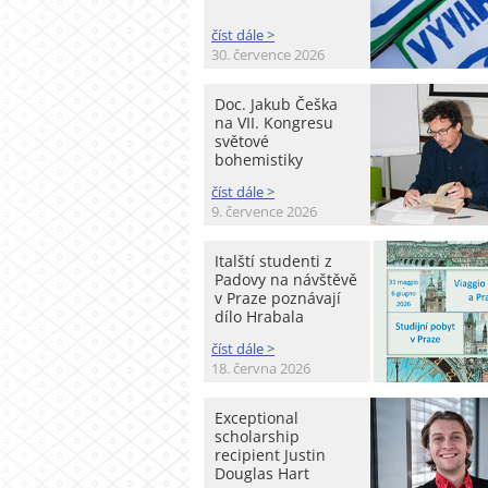
číst dále >
30. července 2026
Doc. Jakub Češka
na VII. Kongresu
světové
bohemistiky
číst dále >
9. července 2026
Italští studenti z
Padovy na návštěvě
v Praze poznávají
dílo Hrabala
číst dále >
18. června 2026
Exceptional
scholarship
recipient Justin
Douglas Hart