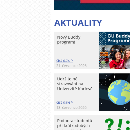
AKTUALITY
Nový Buddy
program!
číst dále >
31. července 2026
Udržitelné
stravování na
Univerzitě Karlově
číst dále >
13. července 2026
Podpora studentů
při krátkodobých