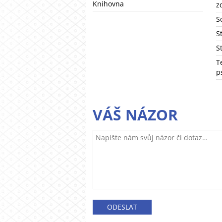
Knihovna
z
S
S
S
T
p
VÁŠ NÁZOR