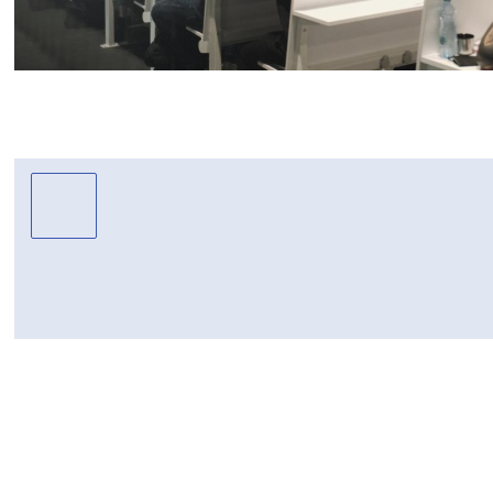
Studium h
vzdělanost
Studium humanitní vzd
studenty s humanitním