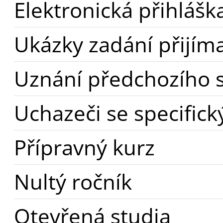
Elektronická přihlášk
Ukázky zadání přijím
Uznání předchozího st
Uchazeči se specific
Přípravný kurz
Nultý ročník
Otevřená studia