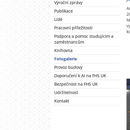
Výroční zprávy
A
Publikace
2
Lidé
M
v
Pracovní příležitosti
k
Podpora a pomoc studujícím a
zaměstnancům
Knihovna
Fotogalerie
Provoz budovy
Doporučení k AI na FHS UK
Bezpečnost na FHS UK
Udržitelnost
Kontakt