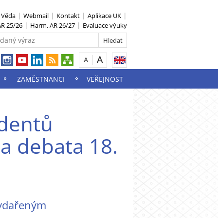
S Věda
Webmail
Kontakt
Aplikace UK
R 25/26
Harm. AR 26/27
Evaluace výuky
ZAMĚSTNANCI
VEŘEJNOST
udentů
a debata 18.
ydařeným