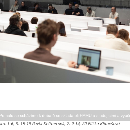
Pomalu se scházíme k debatě se skladateli HAMU a studujícími a vyuč
oto: 1-6, 8, 15-19 Pavla Keltnerová, 7, 9-14, 20 Eliška Klimešová