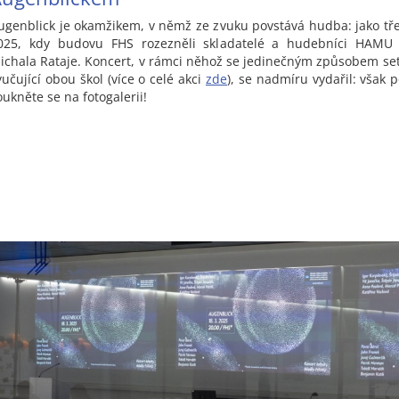
ugenblick je okamžikem, v němž ze zvuku povstává hudba: jako tř
025, kdy budovu FHS rozezněli skladatelé a hudebníci HAMU
ichala Rataje. Koncert, v rámci něhož se jedinečným způsobem setka
yučující obou škol (více o celé akci
zde
), se nadmíru vydařil: však 
oukněte se na fotogalerii!