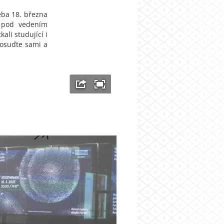
eba 18. března
 pod vedením
li studující i
posuďte sami a