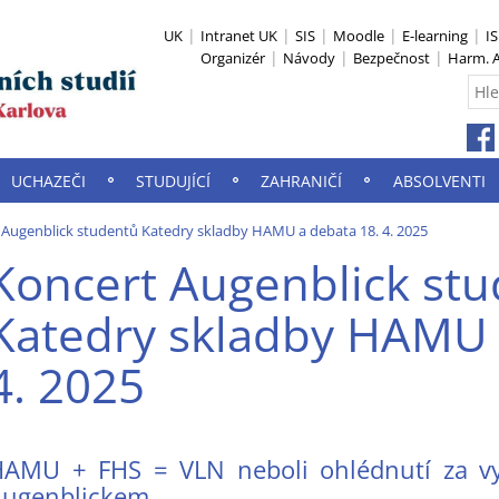
UK
Intranet UK
SIS
Moodle
E-learning
I
Organizér
Návody
Bezpečnost
Harm. A
UCHAZEČI
STUDUJÍCÍ
ZAHRANIČÍ
ABSOLVENTI
 Augenblick studentů Katedry skladby HAMU a debata 18. 4. 2025
Koncert Augenblick st
Katedry skladby HAMU 
4. 2025
HAMU + FHS = VLN neboli ohlédnutí za v
Augenblickem