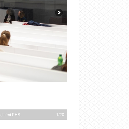
ujícími FHS.
1/20
Účast je hojná.