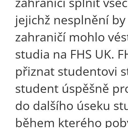
zahraničí splnit vše
jejichž nesplnění b
zahraničí mohlo vés
studia na FHS UK. F
přiznat studentovi s
student úspěšně pr
do dalšího úseku stu
během kterého pob