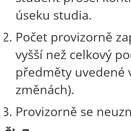
úseku studia.
Počet provizorně za
vyšší než celkový po
předměty uvedené ve
změnách).
Provizorně se neuzná