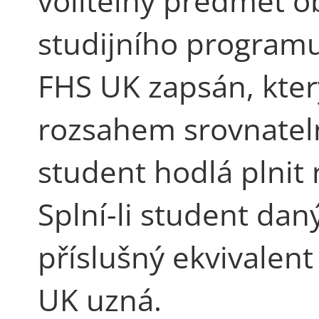
volitelný předmět o
studijního programu
FHS UK zapsán, kte
rozsahem srovnatel
student hodlá plnit 
Splní-li student da
příslušný ekvivalent
UK uzná.