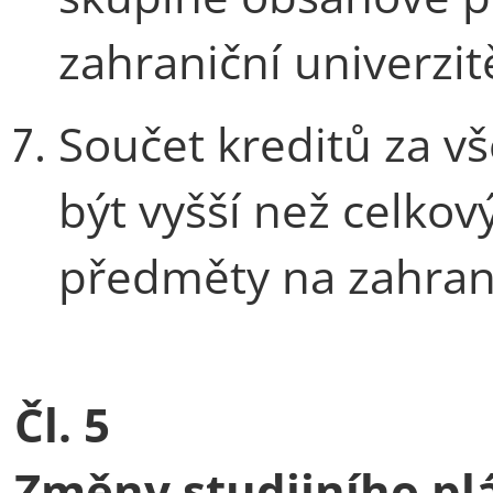
zahraniční univerzit
Součet kreditů za v
být vyšší než celkov
předměty na zahrani
Čl. 5
Změny studijního pl