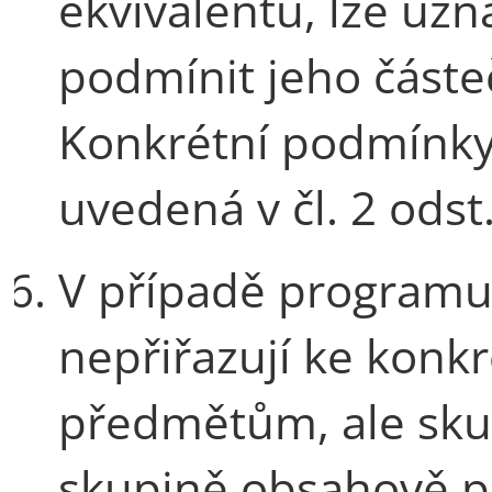
ekvivalentu, lze uzn
podmínit jeho část
Konkrétní podmínky 
uvedená v čl. 2 odst.
V případě programu
nepřiřazují ke konk
předmětům, ale sku
skupině obsahově 