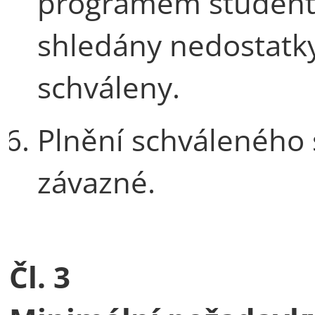
programem studenta
shledány nedostatky
schváleny.
Plnění schváleného 
závazné.
Čl. 3