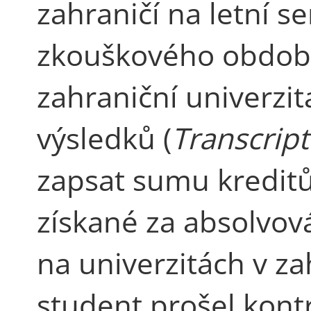
zahraničí na letní 
zkouškového obdob
zahraniční univerzit
výsledků (
Transcript
zapsat sumu kredit
získané za absolvov
na univerzitách v zah
student prošel kont