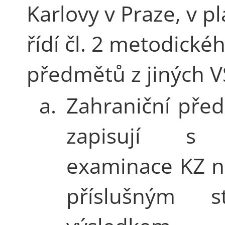
Karlovy v Praze, v p
řídí čl. 2 metodick
předmětů z jiných V
a.
Zahraniční pře
zapisují s
examinace KZ n
příslušným st