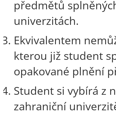
předmětů splněných
univerzitách.
Ekvivalentem nemůže
kterou již student s
opakované plnění p
Student si vybírá z
zahraniční univerzi