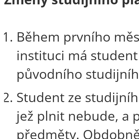
Během prvního měsí
instituci má studen
původního studijníh
Student ze studijní
jež plnit nebude, a
předměty. Obdobně r