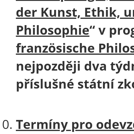
der Kunst, Ethik, u
Philosophie
“ v pr
französische Philo
nejpozději dva tý
příslušné státní z
Termíny pro odevzd