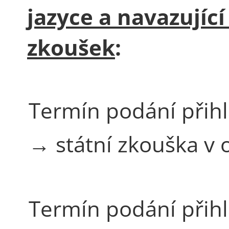
jazyce a navazujíc
zkoušek
:
Termín podání přih
→ státní zkouška v
Termín podání přih