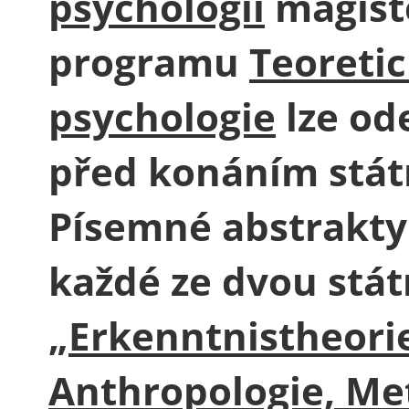
psychologii
magist
programu
Teoreti
psychologie
lze od
před konáním stát
Písemné abstrakty
každé ze dvou stá
„
Erkenntnistheori
Anthropologie, Me