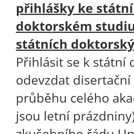
přihlášky ke státn
doktorském studiu
státních doktorsk
Přihlásit se k státn
odevzdat disertační
průběhu celého aka
jsou letní prázdniny)
zkušebního řádu Uni