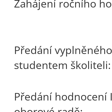
Zahájení ročního ho
Předání vyplněného
studentem školiteli:
Předání hodnocení I
oborové radě: