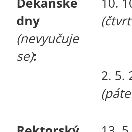
Děkanské
10. 1
dny
(čtvr
(nevyučuje
se)
:
2. 5.
(páte
Rektorský
13. 5