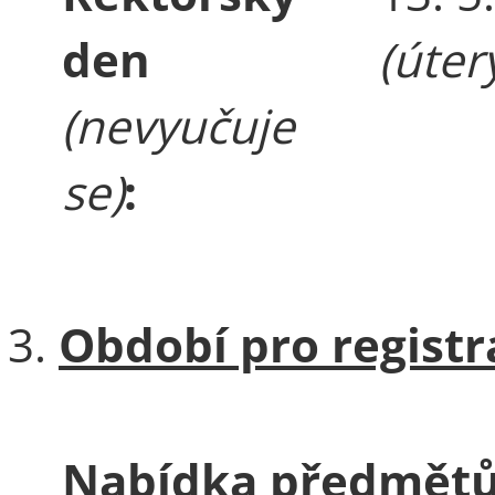
den
(úter
(nevyučuje
se)
:
Období pro registr
Nabídka předmět