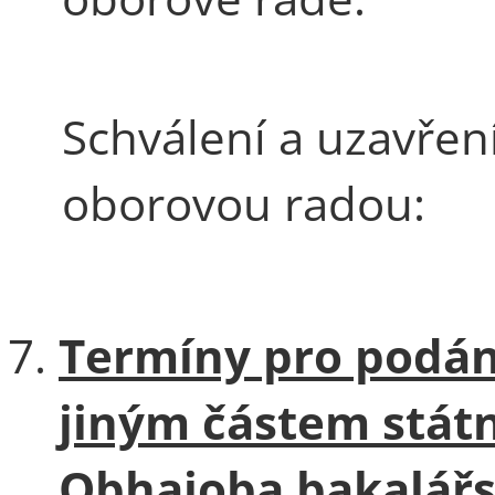
Schválení a uzavřen
oborovou radou:
Termíny pro podán
jiným částem státn
Obhajoba bakalářs