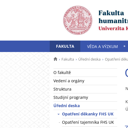
FAKULTA
VĚDA A VÝZKUM
Fakulta
Úřední deska
Opatření děk
O fakultě
Vedení a orgány
N
Struktura
Studijní programy
K
Úřední deska
Ú
Opatření děkanky FHS UK
Opatření tajemníka FHS UK
Z