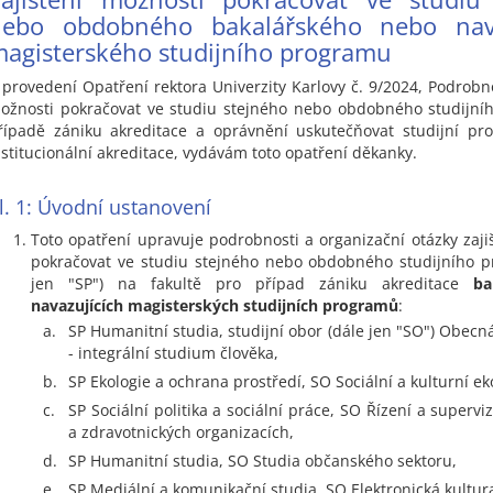
nebo obdobného bakalářského nebo nava
agisterského studijního programu
 provedení Opatření rektora Univerzity Karlovy č. 9/2024, Podrobno
ožnosti pokračovat ve studiu stejného nebo obdobného studijní
řípadě zániku akreditace a oprávnění uskutečňovat studijní pr
nstitucionální akreditace, vydávám toto opatření děkanky.
l. 1: Úvodní ustanovení
Toto opatření upravuje podrobnosti a organizační otázky zaji
pokračovat ve studiu stejného nebo obdobného studijního p
jen "SP") na fakultě pro případ zániku akreditace
ba
navazujících magisterských studijních programů
:
a.
SP Humanitní studia, studijní obor (dále jen "SO") Obecn
- integrální studium člověka,
b.
SP Ekologie a ochrana prostředí, SO Sociální a kulturní ek
c.
SP Sociální politika a sociální práce, SO Řízení a supervi
a zdravotnických organizacích,
d.
SP Humanitní studia, SO Studia občanského sektoru,
e.
SP Mediální a komunikační studia, SO Elektronická kultura