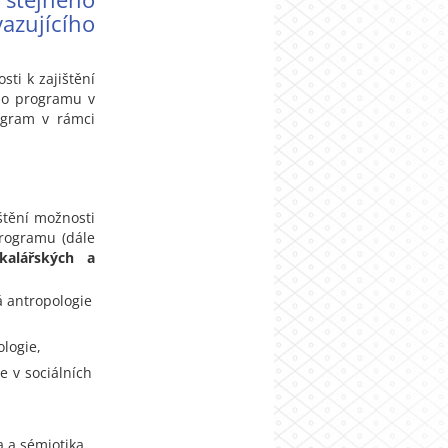
zujícího
sti k zajištění
ho programu v
ogram v rámci
štění možnosti
rogramu (dále
kalářských a
á antropologie
ologie,
ze v sociálních
 a sémiotika,