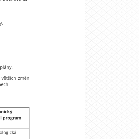
y,
plány.
z větších změn
mech.
pnický
ní program
ologická