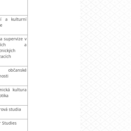
ní a kulturní
ie
 a supervize v
álních a
tnických
zacích
a občanské
nosti
onická kultura
otika
ová studia
 Studies