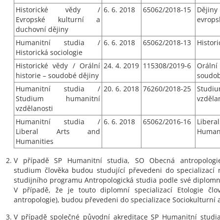
Historické vědy /
6. 6. 2018
65062/2018-15
Ději
Evropské kulturní a
evrops
duchovní dějiny
Humanitní studia /
6. 6. 2018
65062/2018-13
Histori
Historická sociologie
Historické vědy / Orální
24. 4. 2019
115308/2019-6
Oráln
historie – soudobé dějiny
soudob
Humanitní studia /
20. 6. 2018
76260/2018-25
Studi
Studium humanitní
vzděla
vzdělanosti
Humanitní studia /
6. 6. 2018
65062/2016-16
Liber
Liberal Arts and
Humani
Humanities
V případě SP Humanitní studia, SO Obecná antropologie
studium člověka budou studující převedeni do specializací
studijního programu Antropologická studia podle své diplomní
V případě, že je touto diplomní specializací Etologie člo
antropologie), budou převedeni do specializace Sociokulturní 
V případě společné původní akreditace SP Humanitní studi