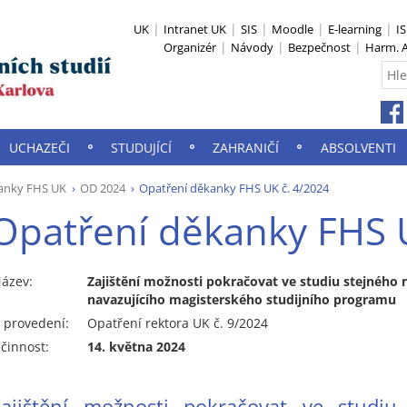
UK
Intranet UK
SIS
Moodle
E-learning
I
Organizér
Návody
Bezpečnost
Harm. A
UCHAZEČI
STUDUJÍCÍ
ZAHRANIČÍ
ABSOLVENTI
anky FHS UK
OD 2024
Opatření děkanky FHS UK č. 4/2024
Opatření děkanky FHS 
ázev:
Zajištění možnosti pokračovat ve studiu stejnéh
navazujícího magisterského studijního programu
 provedení:
Opatření rektora UK č. 9/2024
činnost:
14. května 2024
ajištění možnosti pokračovat ve studiu