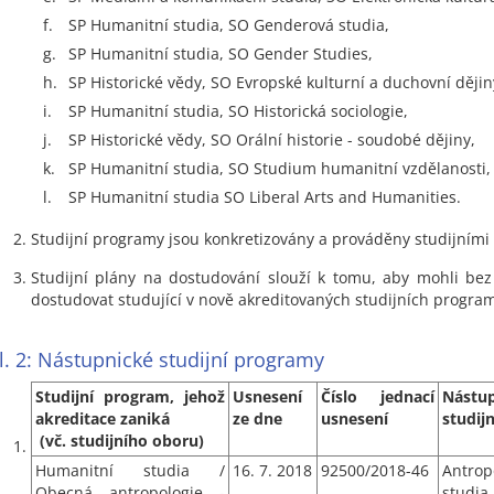
f.
SP Humanitní studia, SO Genderová studia,
g.
SP Humanitní studia, SO Gender Studies,
h.
SP Historické vědy, SO Evropské kulturní a duchovní dějin
i.
SP Humanitní studia, SO Historická sociologie,
j.
SP Historické vědy, SO Orální historie - soudobé dějiny,
k.
SP Humanitní studia, SO Studium humanitní vzdělanosti,
l.
SP Humanitní studia SO Liberal Arts and Humanities.
Studijní programy jsou konkretizovány a prováděny studijními 
Studijní plány na dostudování slouží k tomu, aby mohli be
dostudovat studující v nově akreditovaných studijních progra
l. 2: Nástupnické studijní programy
Studijní program, jehož
Usnesení
Číslo jednací
Nástu
akreditace zaniká
ze dne
usnesení
studij
(vč. studijního oboru)
Humanitní studia /
16. 7. 2018
92500/2018-46
Antrop
Obecná antropologie -
studia