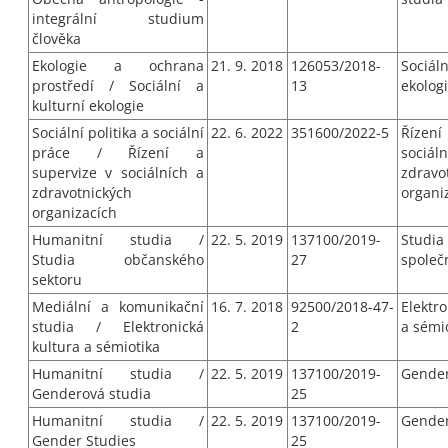
integrální studium
člověka
Ekologie a ochrana
21. 9. 2018
126053/2018-
Sociál
prostředí / Sociální a
13
ekolog
kulturní ekologie
Sociální politika a sociální
22. 6. 2022
351600/2022-5
Řízení
práce / Řízení a
soci
supervize v sociálních a
zdravo
zdravotnických
organi
organizacích
Humanitní studia /
22. 5. 2019
137100/2019-
Studi
Studia občanského
27
společ
sektoru
Mediální a komunikační
16. 7. 2018
92500/2018-47-
Elektr
studia / Elektronická
2
a sémi
kultura a sémiotika
Humanitní studia /
22. 5. 2019
137100/2019-
Gender
Genderová studia
25
Humanitní studia /
22. 5. 2019
137100/2019-
Gender
Gender Studies
25