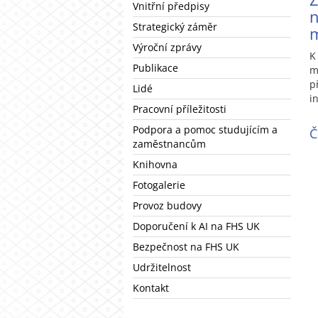
Vnitřní předpisy
Strategický záměr
m
Výroční zprávy
K
Publikace
m
p
Lidé
i
Pracovní příležitosti
Podpora a pomoc studujícím a
Č
zaměstnancům
Knihovna
Fotogalerie
Provoz budovy
Doporučení k AI na FHS UK
Bezpečnost na FHS UK
Udržitelnost
Kontakt