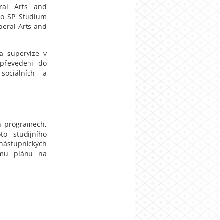
ral Arts and
do SP Studium
beral Arts and
 a supervize v
 převedeni do
sociálních a
h programech,
to studijního
nástupnických
ímu plánu na