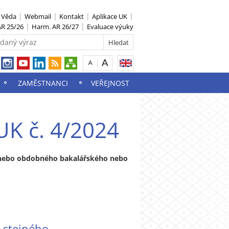
S Věda
Webmail
Kontakt
Aplikace UK
R 25/26
Harm. AR 26/27
Evaluace výuky
ZAMĚSTNANCI
VEŘEJNOST
UK č. 4/2024
o nebo obdobného bakalářského nebo
 stejného