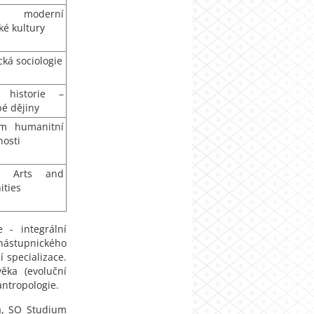
ny moderní
ké kultury
cká sociologie
í historie –
é dějiny
um humanitní
nosti
al Arts and
ties
 - integrální
 nástupnického
 specializace.
věka (evoluční
antropologie.
a, SO Studium