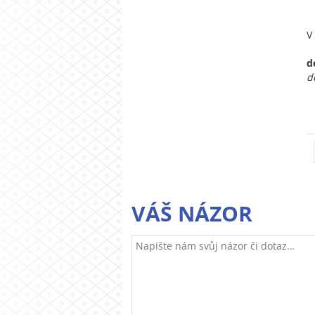
V
d
d
VÁŠ NÁZOR