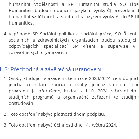
humanitní vzdělanosti a SP Humanitní studia SO Libe
Humanities budou studující s jazykem výuky ČJ převedeni 
humanitní vzdělanosti a studující s jazykem výuky AJ do SP Li
Humanities.
V případě SP Sociální politika a sociální práce, SO Řízení
sociálních a zdravotnických organizacích budou studující
odpovídajících specializací SP Řízení a supervize v 
zdravotnických organizacích.
l. 3: Přechodná a závěrečná ustanovení
Osoby studující v akademickém roce 2023/2024 ve studijníc
jejichž akreditace zaniká a osoby, jejichž studium toho
programu je přerušeno, budou k 1.10. 2024 zařazeni do 
studijních programů a organizačně zařazeni ke studijn
dostudování.
Toto opatření nabývá platnosti dnem podpisu.
Toto opatření nabývá účinnosti dne 14. května 2024.