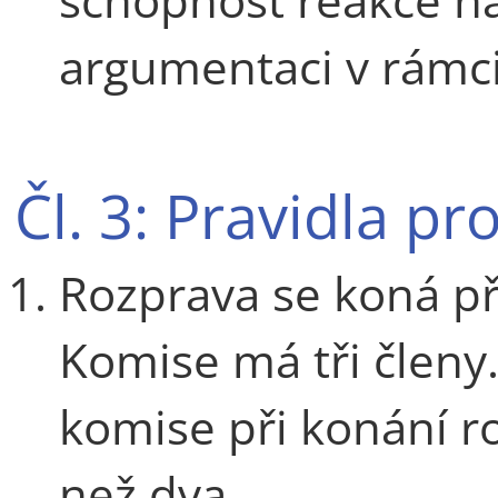
argumentaci v rámc
Čl. 3: Pravidla p
Rozprava se koná př
Komise má tři členy
komise při konání r
než dva.