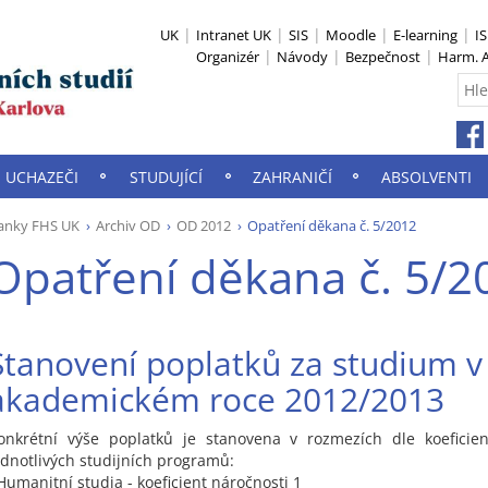
UK
Intranet UK
SIS
Moodle
E-learning
I
Organizér
Návody
Bezpečnost
Harm. A
UCHAZEČI
STUDUJÍCÍ
ZAHRANIČÍ
ABSOLVENTI
anky FHS UK
Archiv OD
OD 2012
Opatření děkana č. 5/2012
Opatření děkana č. 5/2
Stanovení poplatků za studium v
akademickém roce 2012/2013
onkrétní výše poplatků je stanovena v rozmezích dle koeficien
ednotlivých studijních programů:
 Humanitní studia - koeficient náročnosti 1