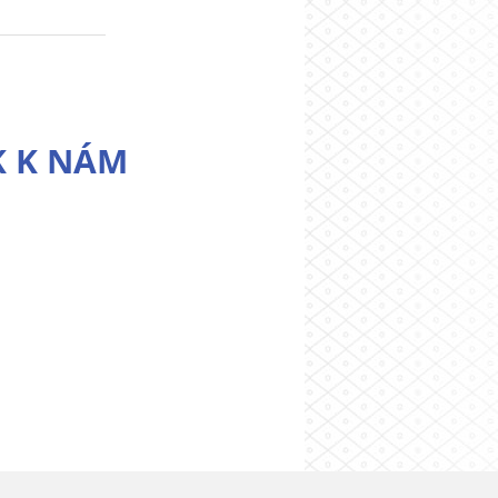
K K NÁM