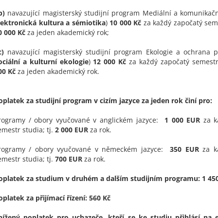
b)
navazující magisterský studijní program Mediální a komunikačn
lektronická kultura a sémiotika
)
10 000 Kč
za každý započatý semes
0 000 Kč
za jeden akademický rok;
c)
navazující magisterský studijní program Ekologie a ochrana p
ociální a kulturní ekologie
)
12 000 Kč
za každý započatý semestr 
00 Kč
za jeden akademický rok.
oplatek za studijní program v cizím jazyce za jeden rok činí pro:
rogramy / obory vyučované v anglickém jazyce:
1 000 EUR
za k
emestr studia; tj.
2 000 EUR
za rok.
rogramy / obory vyučované v německém jazyce:
350 EUR
za k
emestr studia; tj.
700 EUR
za rok.
oplatek za studium v druhém a dalším studijním programu: 1 45
oplatek za přijímací řízení: 560 Kč
nížený poplatek pro uchazeče, kteří se ke studiu přihlásí na 