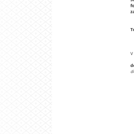
f
z
T
V
d
d