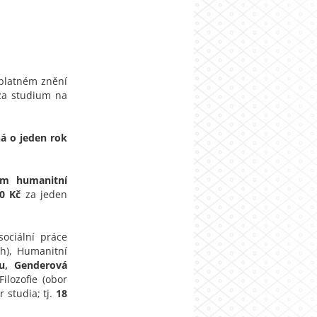
 platném znění
 za studium na
ná o jeden rok
um humanitní
0 Kč
za jeden
sociální práce
ch), Humanitní
u, Genderová
 Filozofie (obor
 studia; tj.
18