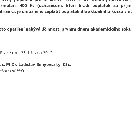
ormuláři: 400 Kč
(uchazečům, kteří hradí poplatek za přijím
ahraničí, je umožněno zaplatit poplatek dle aktuálního kurzu v e
oto opatření nabývá účinnosti prvním dnem akademického roku
 Praze dne 23. března 2012
oc. PhDr. Ladislav Benyovszky, CSc.
ěkan UK FHS