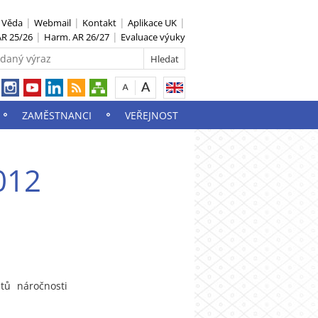
S Věda
Webmail
Kontakt
Aplikace UK
R 25/26
Harm. AR 26/27
Evaluace výuky
ZAMĚSTNANCI
VEŘEJNOST
012
tů náročnosti