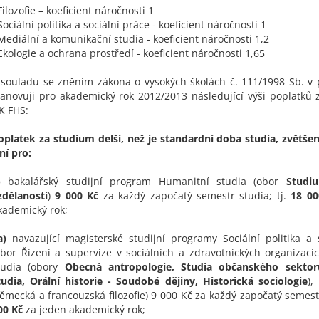
 Filozofie – koeficient náročnosti 1
 Sociální politika a sociální práce - koeficient náročnosti 1
 Mediální a komunikační studia - koeficient náročnosti 1,2
 Ekologie a ochrana prostředí - koeficient náročnosti 1,65
 souladu se zněním zákona o vysokých školách č. 111/1998 Sb. v
tanovuji pro akademický rok 2012/2013 následující výši poplatků
K FHS:
oplatek za studium delší, než je standardní doba studia, zvětše
iní pro:
)
bakalářský studijní program Humanitní studia (obor
Studi
zdělanosti
)
9 000 Kč
za každý započatý semestr studia; tj.
18 00
kademický rok;
a)
navazující magisterské studijní programy Sociální politika a 
obor Řízení a supervize v sociálních a zdravotnických organizací
tudia (obory
Obecná antropologie, Studia občanského sektor
tudia, Orální historie - Soudobé dějiny, Historická sociologie
),
ěmecká a francouzská filozofie) 9 000 Kč za každý započatý semestr
00 Kč
za jeden akademický rok;