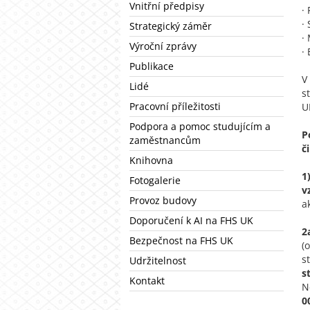
Vnitřní předpisy
·
·
Strategický záměr
·
Výroční zprávy
·
Publikace
V
Lidé
s
Pracovní příležitosti
U
Podpora a pomoc studujícím a
P
zaměstnancům
č
Knihovna
1
Fotogalerie
v
Provoz budovy
a
Doporučení k AI na FHS UK
2
Bezpečnost na FHS UK
(
s
Udržitelnost
s
Kontakt
N
0