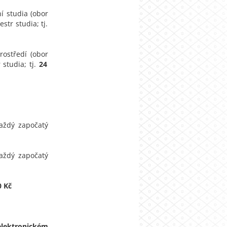
í studia (obor
tr studia; tj.
rostředí (obor
studia; tj.
24
aždý započatý
aždý započatý
0 Kč
elektronickém