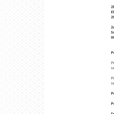
2
E
2
2
S
0
P
P
s
P
s
P
P
S