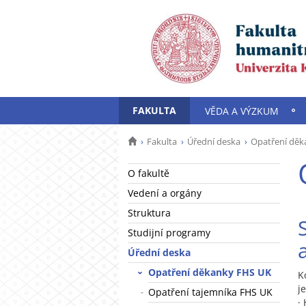
FAKULTA
VĚDA A VÝZKUM
Fakulta
Úřední deska
Opatření děk
O fakultě
Vedení a orgány
Struktura
Studijní programy
Úřední deska
Opatření děkanky FHS UK
K
j
Opatření tajemníka FHS UK
·