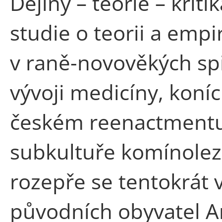
Dějiny – teorie – krit
studie o teorii a empi
v raně-novověkých spi
vývoji medicíny, koní
českém reenactment
subkultuře komínolez
rozepře se tentokrát 
původních obyvatel A