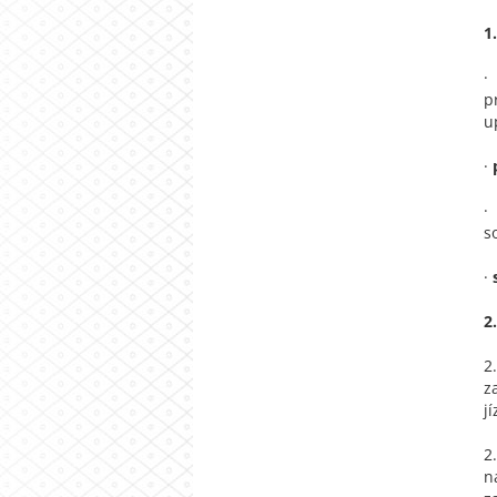
1
p
u
·
·
s
·
2.
2
z
j
2
n