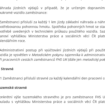
áhrada jízdních výdajů v případě, že je určeným dopravním
oukromé vozidlo zaměstnance:
 Zaměstnanci přísluší za každý 1 km jízdy základní náhrada a náh
potřebovanou pohonnou hmotu. Spotřeba pohonných hmot se stan
potřebě uvedených v technickém průkazu použitého vozidla. Sa
tanoví vyhláškou Ministerstva práce a sociálních věcí ČR pl
alendářním roce.
 Administrativní postup při vyúčtování jízdních výdajů při použ
ozidla je vysvětlen v
Metodickém pokynu tajemníka k administrati
ři pracovních cestách zaměstnanců FHS UK
(dále
jen
metodický po
. Stravné
.1 Zaměstnanci přísluší stravné za každý kalendářní den pracovní c
uzemské stravné
onkrétní výše tuzemského stravného je pro zaměstnance FHS 
ouladu s vyhláškou Ministerstva práce a sociálních věcí ČR pl