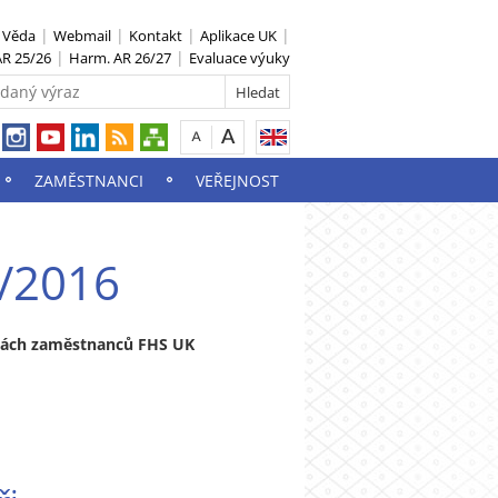
S Věda
Webmail
Kontakt
Aplikace UK
R 25/26
Harm. AR 26/27
Evaluace výuky
ZAMĚSTNANCI
VEŘEJNOST
3/2016
stách zaměstnanců FHS UK