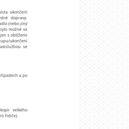
ísta ukončení
adné dopravy.
adlo (nebo jiný
y bylo možné se
jen s obtížemi
tupu/ukončení
axislužbou se
případech a po
kopii velkého
o řidiče).