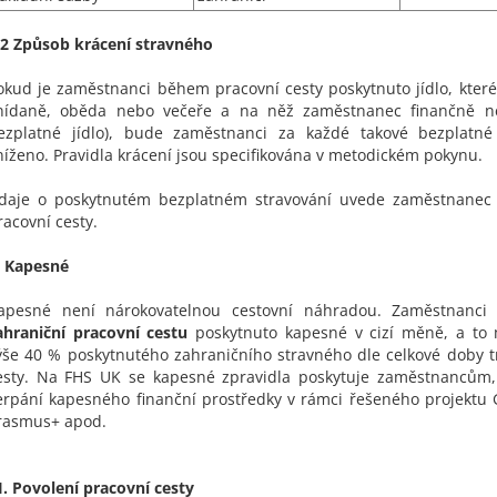
.2 Způsob krácení stravného
okud je zaměstnanci během pracovní cesty poskytnuto jídlo, kter
nídaně, oběda nebo večeře a na něž zaměstnanec finančně nep
ezplatné jídlo), bude zaměstnanci za každé takové bezplatné 
níženo. Pravidla krácení jsou specifikována v metodickém pokynu.
daje o poskytnutém bezplatném stravování uvede zaměstnanec 
racovní cesty.
. Kapesné
apesné není nárokovatelnou cestovní náhradou. Zaměstnanci
ahraniční pracovní cestu
poskytnuto kapesné v cizí měně, a to
ýše 40 % poskytnutého zahraničního stravného dle celkové doby t
esty. Na FHS UK se kapesné zpravidla poskytuje zaměstnancům, 
erpání kapesného finanční prostředky v rámci řešeného projektu
rasmus+ apod.
II. Povolení pracovní cesty