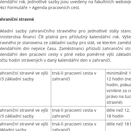
alendářní rok. Jednotlivé sazby jsou uvedeny na fakultních webový
ekci Formuláře > Agenda pracovních cest.
ahraniční stravné
ákladní sazby zahraničního stravného pro jednotlivé státy stan
inisterstva financí ČR platná pro příslušný kalendářní rok. Výš
travného je stanovena ze základní sazby pro stát, ve kterém zaměst
alendářním dni nejvíce času. Zaměstnanci přísluší zahraniční st
alendářní den pracovní cesty v plné nebo poměrné výši základn
očtu hodin strávených v daný kalendářní den v zahraničí.
ahraniční stravné ve výši
trvá-li pracovní cesta v
minimálně 1,
/3 základní sazby
zahraničí
12 hodin (ne
hodin, poku
vznikne za c
právo na tu
stravné)
ahraniční stravné ve výši
trvá-li pracovní cesta v
déle než 12,
/3 základní sazby
zahraničí
18 hodin
ahraniční stravné ve výši
trvá-li pracovní cesta v
déle než 18
ákladní sazby
zahraničí