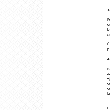
3
P
s
b
s
Ú
p
4
K
z
v
c
č
E
I