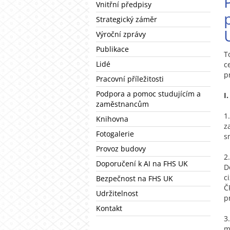
Vnitřní předpisy
Strategický záměr
Výroční zprávy
Publikace
T
Lidé
c
p
Pracovní příležitosti
Podpora a pomoc studujícím a
I
zaměstnancům
Knihovna
z
Fotogalerie
s
Provoz budovy
2
Doporučení k AI na FHS UK
D
c
Bezpečnost na FHS UK
Č
Udržitelnost
p
Kontakt
3
m