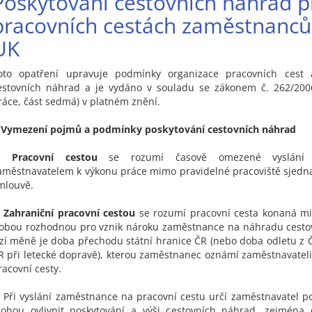
Poskytování cestovních náhrad p
pracovních cestách zaměstnanců
UK
oto opatření upravuje podmínky organizace pracovních cest 
estovních náhrad a je vydáno v souladu se zákonem č. 262/2006
ráce, část sedmá) v platném znění.
. Vymezení pojmů a podmínky poskytování cestovních náhrad
1.
Pracovní cestou
se rozumí časově omezené vyslání 
aměstnavatelem k výkonu práce mimo pravidelné pracoviště sjedn
mlouvě.
.
Zahraniční pracovní cestou
se rozumí pracovní cesta konaná m
obou rozhodnou pro vznik nároku zaměstnance na náhradu cestov
izí měně je doba přechodu státní hranice ČR (nebo doba odletu z Č
R při letecké dopravě), kterou zaměstnanec oznámí zaměstnavateli
racovní cesty.
. Při vyslání zaměstnance na pracovní cestu určí zaměstnavatel p
ohou ovlivnit poskytování a výši cestovních náhrad, zejména