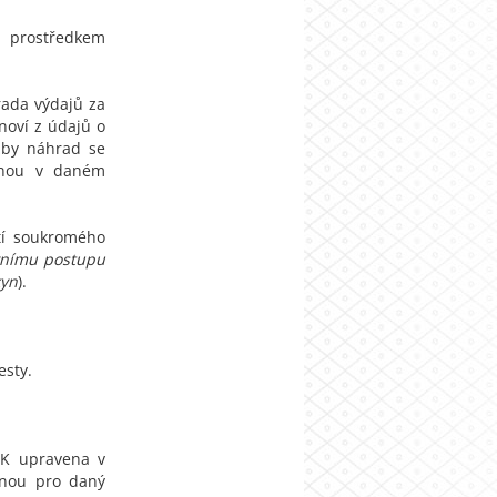
 prostředkem
rada výdajů za
oví z údajů o
zby náhrad se
atnou v daném
ití soukromého
vnímu postupu
kyn
).
esty.
UK upravena v
atnou pro daný