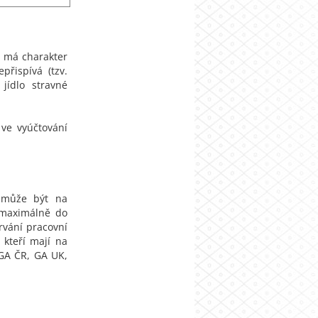
é má charakter
řispívá (tzv.
jídlo stravné
ve vyúčtování
 může být na
 maximálně do
rvání pracovní
kteří mají na
 GA ČR, GA UK,