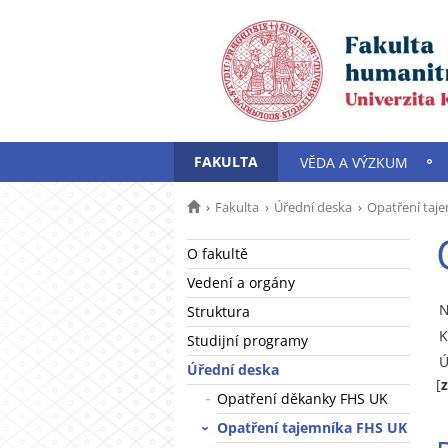
FAKULTA
VĚDA A VÝZKUM
Fakulta
Úřední deska
Opatření taj
O fakultě
Vedení a orgány
N
Struktura
K
Studijní programy
Ú
Úřední deska
[
Opatření děkanky FHS UK
Opatření tajemníka FHS UK