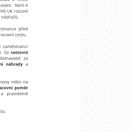
vání. Není-li
 FHS UK rozumí
 nádraží).
ěstnance před
acovní cestu.
t zaměstnanci
e. Za
cestovní
ěstnavatel za
ní náhrady
a
mlouvy nebo na
acovní poměr
a pravidelné
stu.