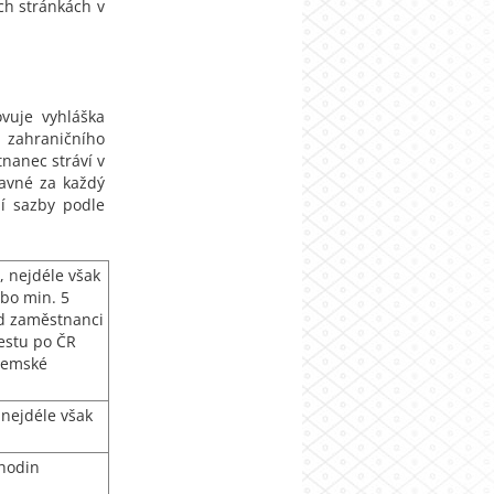
ch stránkách v
ovuje vyhláška
e zahraničního
nanec stráví v
ravné za každý
í sazby podle
 nejdéle však
bo min. 5
d zaměstnanci
estu po ČR
zemské
 nejdéle však
 hodin