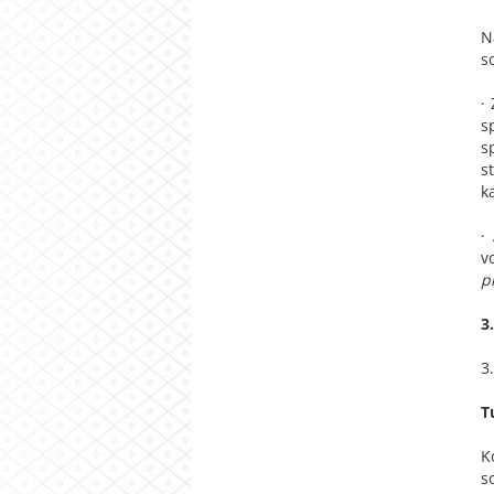
N
s
·
s
s
s
k
·
v
p
3
3
T
K
s