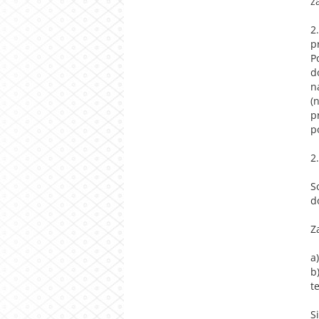
z
2
p
P
d
n
(
p
p
2
S
d
Z
a
b
t
S