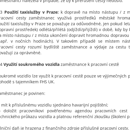
aměstnanci náležela v případě, že by k přerušení cesty nedošlo.
.3
Použití taxislužby v Praze:
k dopravě na místo nástupu / z m
racovní cesty zaměstnanec využívá prostředků městské hrom
oužití taxislužby v Praze se považuje za odůvodněné, jen pokud let
opravní prostředek) odlétá/přilétá (odjíždí/přijíždí) v době, kdy b
a místo nástupu / z místa ukončení dopravit hromadnou dopravou 
např. v nočních hodinách). V takovém případě se místem nás
racovní cesty rozumí bydliště zaměstnance a výdaje za cestu t
ovažují za oprávněné.
.4
Využití soukromého vozidla
zaměstnance k pracovní cestě
oukromé vozidlo lze využít k pracovní cestě pouze ve výjimečných 
ohodě s tajemníkem FHS UK.
aměstnanec je povinen:
) mít k příslušnému vozidlu sjednáno havarijní pojištění;
) doložit pracovníkovi pověřenému agendou pracovních cest 
echnického průkazu vozidla a platnou referenční zkoušku (školení pr
ilniční daň je hrazena z finančního zdroje příslušné pracovní cesty.