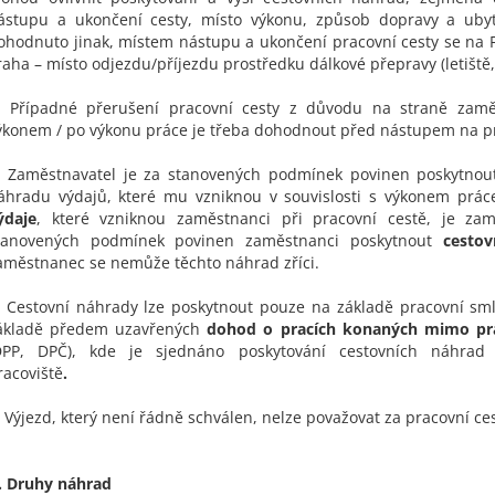
ástupu a ukončení cesty, místo výkonu, způsob dopravy a ubyto
ohodnuto jinak, místem nástupu a ukončení pracovní cesty se na
raha – místo odjezdu/příjezdu prostředku dálkové přepravy (letiště,
. Případné přerušení pracovní cesty z důvodu na straně zam
ýkonem / po výkonu práce je třeba dohodnout před nástupem na pr
. Zaměstnavatel je za stanovených podmínek povinen poskytnou
áhradu výdajů, které mu vzniknou v souvislosti s výkonem prác
ýdaje
, které vzniknou zaměstnanci při pracovní cestě, je zam
tanovených podmínek povinen zaměstnanci poskytnout
cestov
aměstnanec se nemůže těchto náhrad zříci.
. Cestovní náhrady lze poskytnout pouze na základě pracovní s
ákladě předem uzavřených
dohod o pracích konaných mimo pr
DPP, DPČ), kde je sjednáno poskytování cestovních náhrad 
racoviště
.
. Výjezd, který není řádně schválen, nelze považovat za pracovní ce
I. Druhy náhrad