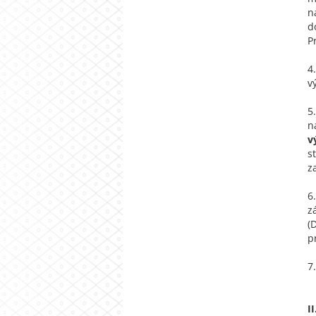
n
d
P
4
v
5
n
v
s
z
6
z
(
p
7
I