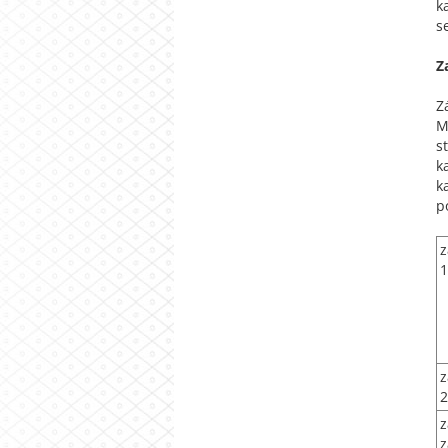
k
s
Z
Z
M
s
k
k
p
z
1
z
2
z
z