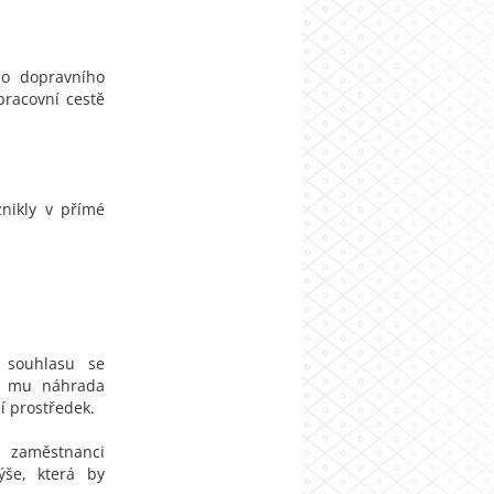
o dopravního
pracovní cestě
znikly v přímé
 souhlasu se
ší mu náhrada
í prostředek.
í zaměstnanci
ýše, která by