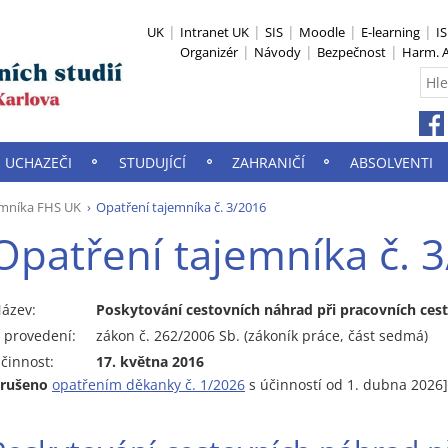
UK
Intranet UK
SIS
Moodle
E-learning
I
Organizér
Návody
Bezpečnost
Harm. A
UCHAZEČI
STUDUJÍCÍ
ZAHRANIČÍ
ABSOLVENTI
emníka FHS UK
Opatření tajemníka č. 3/2016
Opatření tajemníka č. 
ázev:
Poskytování cestovních náhrad při pracovních ce
 provedení:
zákon č. 262/2006 Sb. (zákoník práce, část sedmá)
činnost:
17. května 2016
zrušeno
opatřením děkanky č. 1/2026
s účinností od 1. dubna 2026]