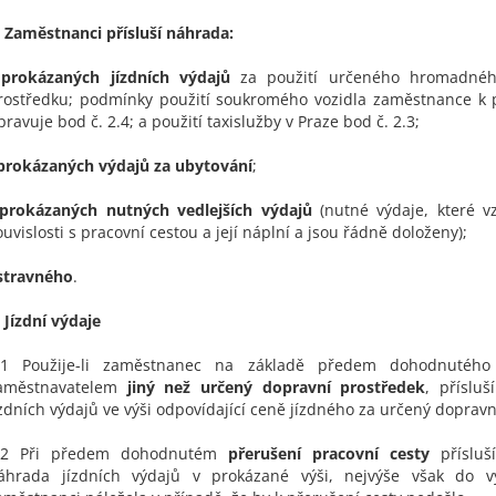
. Zaměstnanci přísluší náhrada:
·
prokázaných jízdních výdajů
za použití určeného hromadnéh
rostředku; podmínky použití soukromého vozidla zaměstnance k 
pravuje bod č. 2.4; a použití taxislužby v Praze bod č. 2.3;
prokázaných výdajů za ubytování
;
prokázaných nutných vedlejších výdajů
(nutné výdaje, které v
ouvislosti s pracovní cestou a její náplní a jsou řádně doloženy);
stravného
.
Jízdní výdaje
.1 Použije-li zaměstnanec na základě předem dohodnutého
aměstnavatelem
jiný než určený dopravní prostředek
, příslu
ízdních výdajů ve výši odpovídající ceně jízdného za určený dopravn
.2 Při předem dohodnutém
přerušení pracovní cesty
přísluš
áhrada jízdních výdajů v prokázané výši, nejvýše však do v