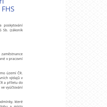
ři
 FHS
a poskytování
 Sb. (zákoník
zaměstnance
ané v pracovní
imo území ČR.
ních výdajů v
R a příletu do
 ve vyúčtování
odmínky, které
 dobu a místo