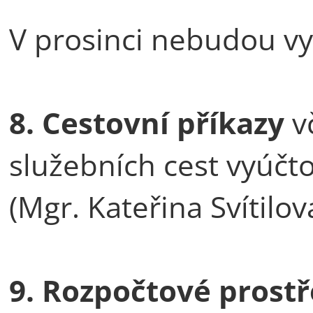
V prosinci nebudou v
8. Cestovní příkazy
v
služebních cest vyúčt
(Mgr. Kateřina Svítilov
9. Rozpočtové prost