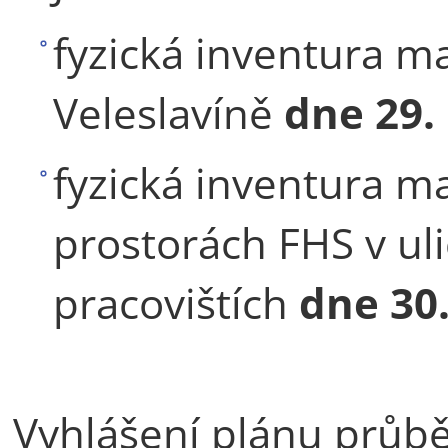
fyzická inventura m
Veleslavíně
dne
29.
fyzická inventura m
prostorách FHS v ul
pracovištích
dne 30.
Vyhlášení plánu průbě