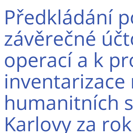
Předkládání p
závěrečné účt
operací a k p
inventarizace 
humanitních st
Karlovy za ro