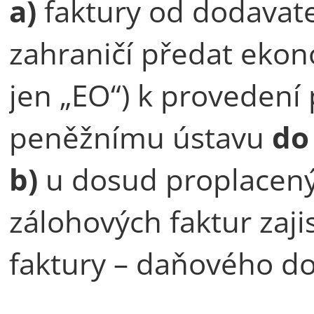
a)
faktury od dodavate
zahraničí předat eko
jen „EO“) k provedení
peněžnímu ústavu
do
b)
u dosud proplacený
zálohových faktur zaji
faktury – daňového d