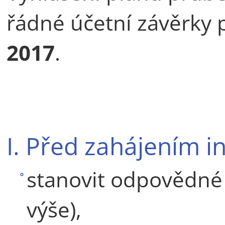
řádné účetní závěrky
2017
.
I. Před zahájením i
stanovit odpovědné p
výše),