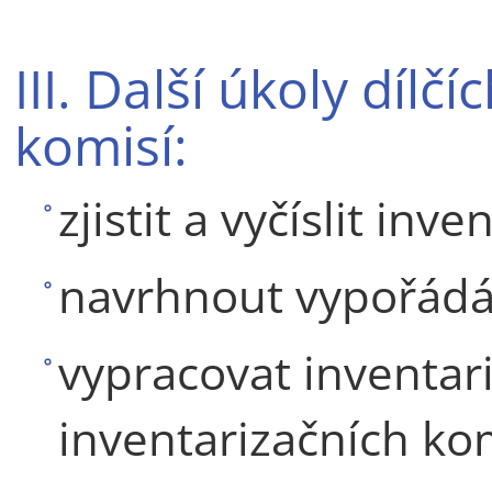
III. Další úkoly dílč
komisí:
zjistit a vyčíslit inve
navrhnout vypořádán
vypracovat inventari
inventarizačních kom