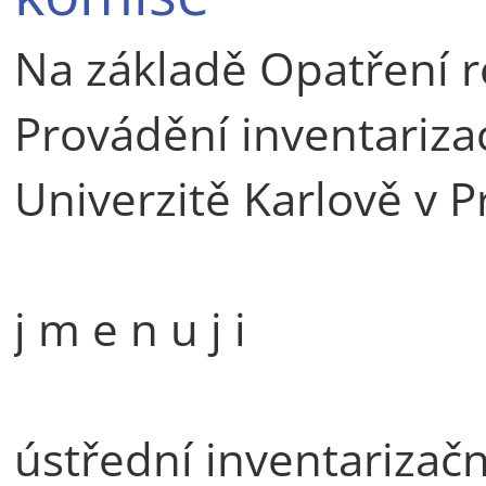
Na základě Opatření r
Provádění inventariza
Univerzitě Karlově v P
j m e n u j i
ústřední inventarizačn