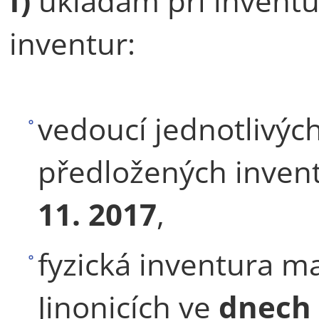
f)
ukládám při inventu
inventur:
vedoucí jednotlivých 
předložených inven
11. 2017
,
fyzická inventura m
Jinonicích ve
dnech