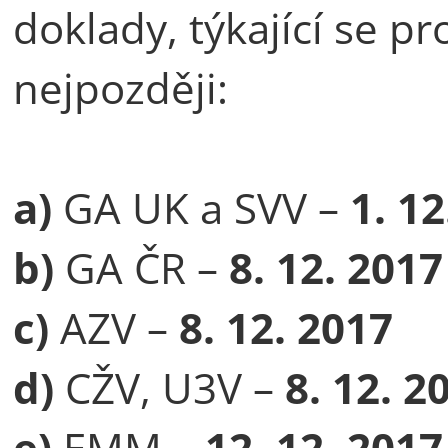
doklady, týkající se p
nejpozději:
a)
GA UK a SVV –
1. 12
b)
GA ČR –
8. 12. 2017
c)
AZV –
8. 12. 2017
d)
CŽV, U3V –
8. 12. 2
e)
EMM –
12. 12. 2017