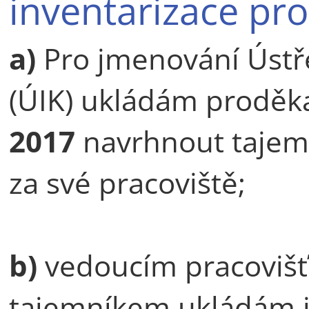
inventarizace pr
a)
Pro jmenování Ústř
(ÚIK) ukládám proděk
2017
navrhnout tajem
za své pracoviště;
b)
vedoucím pracovišť 
tajemníkem ukládám j