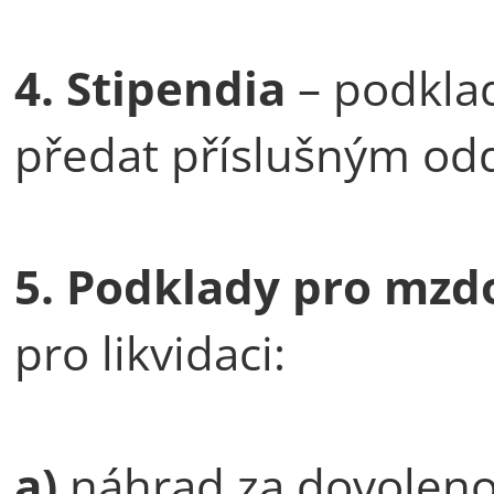
4. Stipendia
– podklad
předat příslušným o
5.
Podklady pro mzd
pro likvidaci:
a)
náhrad za dovolen