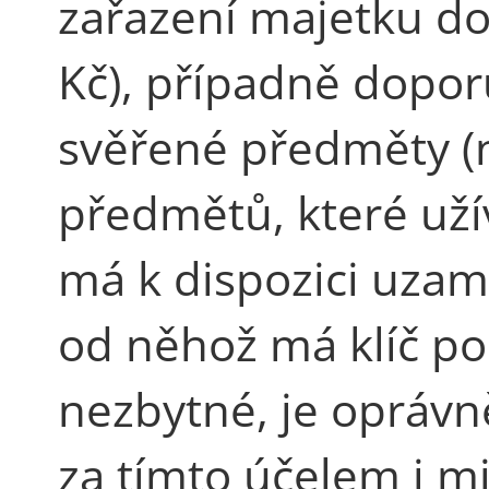
zařazení majetku do
Kč), případně dopor
svěřené předměty (n
předmětů, které uží
má k dispozici uzamy
od něhož má klíč po
nezbytné, je oprávn
za tímto účelem i m