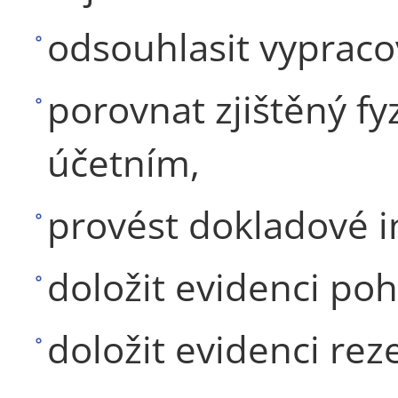
odsouhlasit vypraco
porovnat zjištěný fy
účetním,
provést dokladové i
doložit evidenci po
doložit evidenci rez