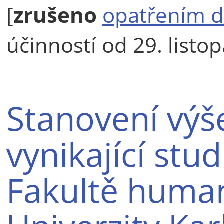
[
zrušeno
opatřením d
účinností od 29. listo
Stanovení výš
vynikající stud
Fakultě human