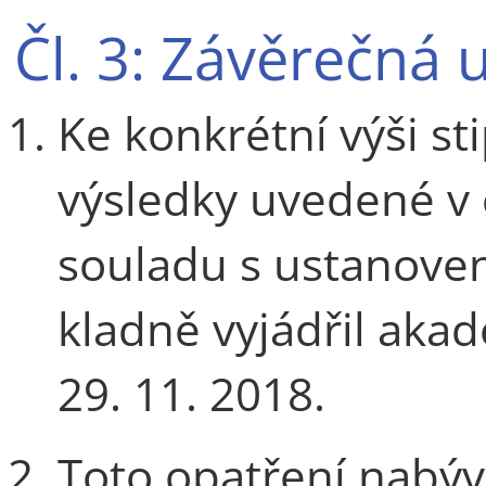
Čl. 3: Závěrečná 
Ke konkrétní výši sti
výsledky uvedené v č
souladu s ustanoven
kladně vyjádřil aka
29. 11. 2018.
Toto opatření nabýv