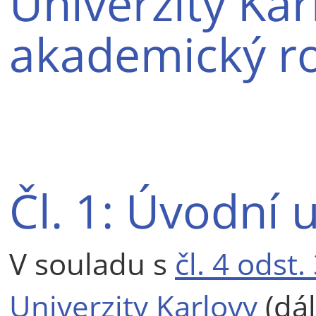
Univerzity Kar
akademický r
Čl. 1: Úvodní 
V souladu s
čl. 4 odst
Univerzity Karlovy
(dál