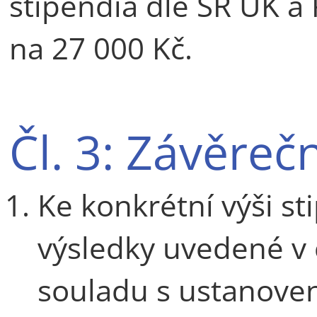
stipendia dle SŘ UK a 
na 27 000 Kč.
Čl. 3: Závěre
Ke konkrétní výši sti
výsledky uvedené v č
souladu s ustanoven