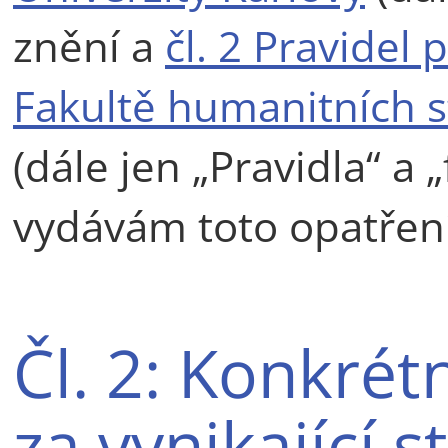
znění a
čl. 2 Pravidel 
Fakultě humanitních st
(dále jen „Pravidla“ a 
vydávám toto opatřen
Čl. 2: Konkrét
za vynikající s