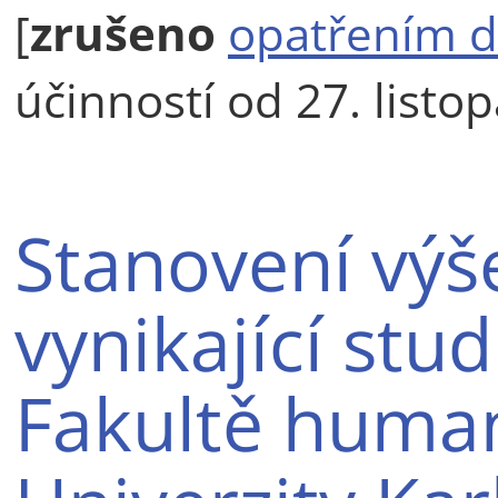
[
zrušeno
opatřením d
účinností od 27. listo
Stanovení výš
vynikající stud
Fakultě human