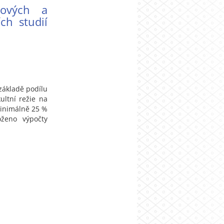
tových a
ch studií
základě podílu
ultní režie na
minimálně 25 %
oženo výpočty