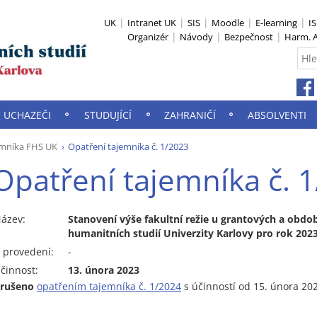
UK
Intranet UK
SIS
Moodle
E-learning
I
Organizér
Návody
Bezpečnost
Harm. A
UCHAZEČI
STUDUJÍCÍ
ZAHRANIČÍ
ABSOLVENTI
emníka FHS UK
Opatření tajemníka č. 1/2023
Opatření tajemníka č. 
ázev:
Stanovení výše fakultní režie u grantových a obdo
humanitních studií Univerzity Karlovy pro rok 202
 provedení:
-
činnost:
13. února 2023
zrušeno
opatřením tajemníka č. 1/2024
s účinností od 15. února 20