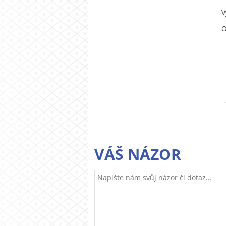
V
O
VÁŠ NÁZOR