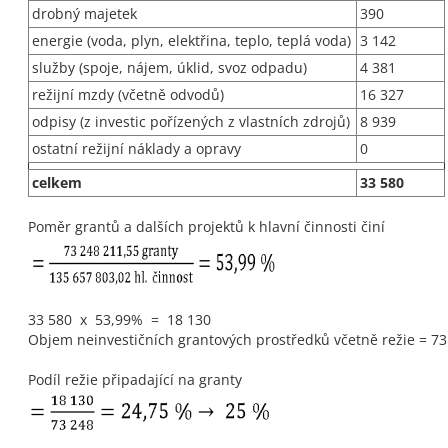
drobný majetek
390
energie (voda, plyn, elektřina, teplo, teplá voda)
3 142
služby (spoje, nájem, úklid, svoz odpadu)
4 381
režijní mzdy (včetně odvodů)
16 327
odpisy (z investic pořízených z vlastních zdrojů)
8 939
ostatní režijní náklady a opravy
0
celkem
33 580
Poměr grantů a dalších projektů k hlavní činnosti činí
33 580 x 53,99% = 18 130
Objem neinvestičních grantových prostředků včetně režie = 73
Podíl režie připadající na granty