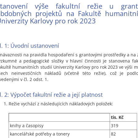
Stanovení výše fakultní režie u gran
bdobných projektů na Fakultě humanitní
niverzity Karlovy pro rok 2023
l. 1: Úvodní ustanovení
 návaznosti na pravidla hospodaření s grantovými prostředky a na 
ýzkumné a pedagogické složky v hlavní činnosti je stanovena fak
akultě humanitních studií Univerzity Karlovy pro rok 2023 ve výši 
šech neinvestičních nákladů (včetně této režie), což je podl
vedenými v čl. 2 odst. 1.
l. 2: Výpočet fakultní režie a její platnost
Režie vychází z následujících nákladových položek:
tis. Kč
knihy a časopisy
319
kancelářské potřeby a tonery
82