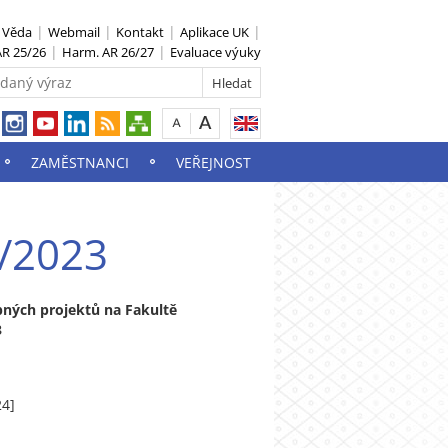
S Věda
Webmail
Kontakt
Aplikace UK
R 25/26
Harm. AR 26/27
Evaluace výuky
ZAMĚSTNANCI
VEŘEJNOST
1/2023
bných projektů na Fakultě
3
24]