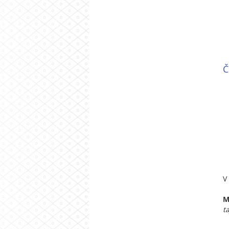
Č
V
M
t