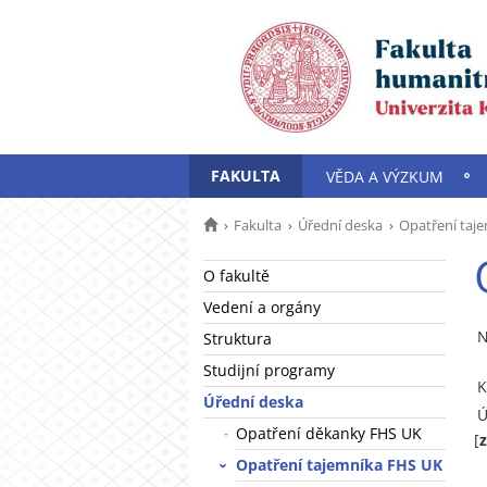
FAKULTA
VĚDA A VÝZKUM
Fakulta
Úřední deska
Opatření taj
O fakultě
Vedení a orgány
N
Struktura
Studijní programy
K
Úřední deska
Ú
Opatření děkanky FHS UK
[
Opatření tajemníka FHS UK