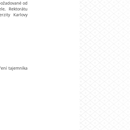
 požadované od
le, Rektorátu
rzity Karlovy
ření tajemníka