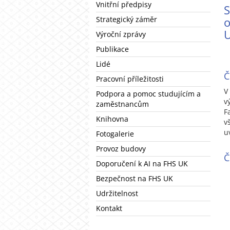
Vnitřní předpisy
Strategický záměr
o
U
Výroční zprávy
Publikace
Lidé
Č
Pracovní příležitosti
V
Podpora a pomoc studujícím a
v
zaměstnancům
F
Knihovna
v
u
Fotogalerie
Provoz budovy
Č
Doporučení k AI na FHS UK
Bezpečnost na FHS UK
Udržitelnost
Kontakt