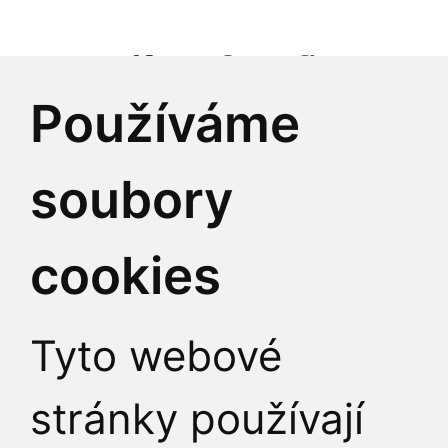
E-mail:
info@fhs.cuni
Používáme
Identifikátor datové 
IČ:
00216208
soubory
DIČ:
CZ00216208
cookies
Podatelna
Tyto webové
Všechny kontakty
stránky používají