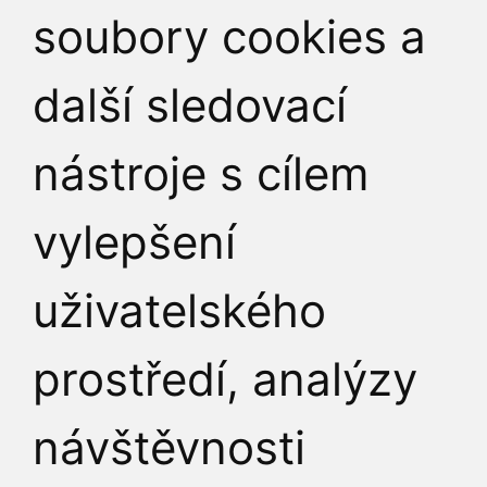
soubory cookies a
JAK K NÁM
další sledovací
nástroje s cílem
vylepšení
uživatelského
prostředí, analýzy
návštěvnosti