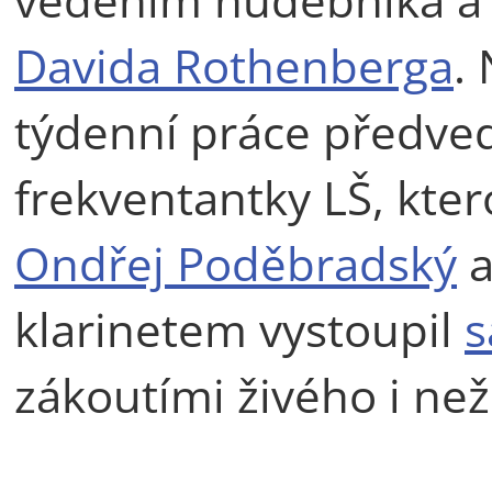
Davida Rothenberga
.
týdenní práce předvedl
frekventantky LŠ, kter
Ondřej Poděbradský
a
klarinetem vystoupil
s
zákoutími živého i než