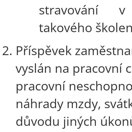
stravování v
takového školen
Příspěvek zaměstnan
vyslán na pracovní 
pracovní neschopnos
náhrady mzdy, svátk
důvodu jiných úkon