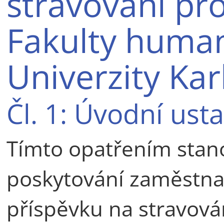
stravování pr
Fakulty human
Univerzity Kar
Čl. 1: Úvodní ust
Tímto opatřením stan
poskytování zaměstna
příspěvku na stravová