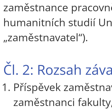
zaměstnance pracovně
humanitních studií Uni
„zaměstnavatel“).
Čl. 2: Rozsah záv
Příspěvek zaměstnav
zaměstnanci fakulty