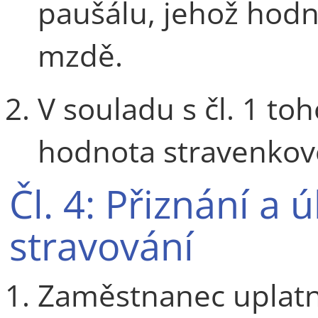
paušálu, jehož hodno
mzdě.
V souladu s čl. 1 to
hodnota stravenkov
Čl. 4: Přiznání a
stravování
Zaměstnanec uplatn