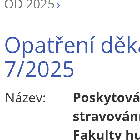
OD 2025
Opatření děk
7/2025
Název:
Poskytová
stravován
Fakulty h