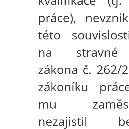
kvalifikace (tj
práce), nevzni
této souvislos
na stravné
zákona č. 262/2
zákoníku prác
mu zaměstn
nezajistil be