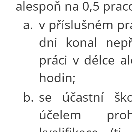
alespoň na 0,5 pra
a.
v příslušném p
dni konal nepř
práci v délce a
hodin;
b.
se účastní ško
účelem prohl