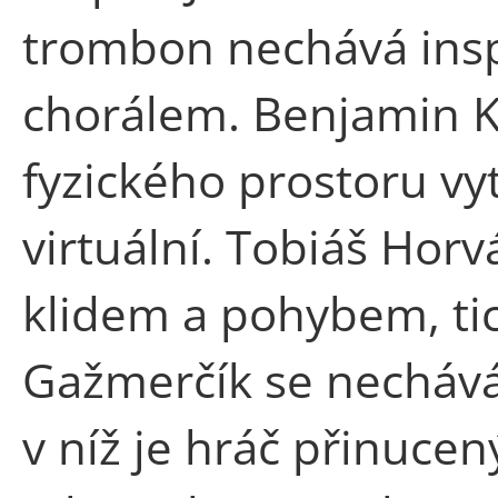
trombon nechává insp
chorálem. Benjamin Ko
fyzického prostoru vy
virtuální. Tobiáš Hor
klidem a pohybem, tic
Gažmerčík se nechává 
v níž je hráč přinuce