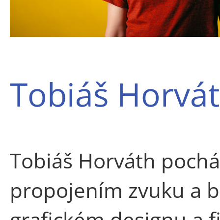
Tobiáš Horvá
Tobiáš Horváth pocház
propojením zvuku a b
grafickém designu a f