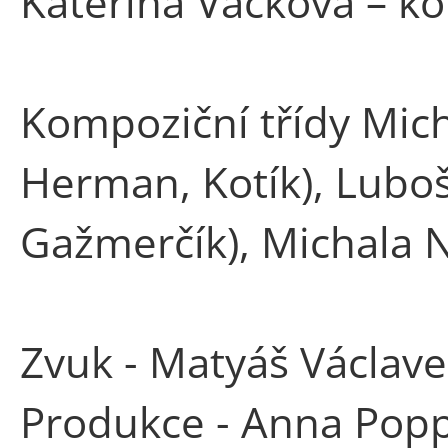
Kateřina Vacková – k
Kompoziční třídy Mich
Herman, Kotík), Luboš
Gažmerčík), Michala N
Zvuk - Matyáš Václav
Produkce - Anna Popp