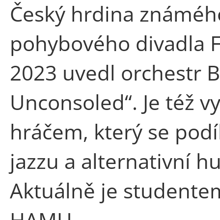
Český hrdina známéh
pohybového divadla Fa
2023 uvedl orchestr 
Unconsoled“. Je též 
hráčem, který se podí
jazzu a alternativní h
Aktuálně je studente
HAMU.