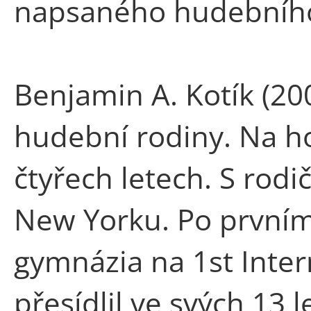
napsaného hudebního
Benjamin A. Kotík (20
hudební rodiny. Na ho
čtyřech letech. S rodič
New Yorku. Po prvním
gymnázia na 1st Inter
přesídlil ve svých 13