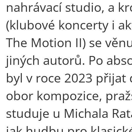
nahrávací studio, a k
(klubové koncerty i a
The Motion II) se věn
jiných autorů. Po abs
byl v roce 2023 přija
obor kompozice, praž
studuje u Michala Ra
jak hudbu pro klasick