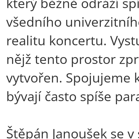
který běžně odráží sp
všedního univerzitníh
realitu koncertu. Vy
nějž tento prostor zpr
vytvořen. Spojujeme k
bývají často spíše para
Štěpán Janoušek se v