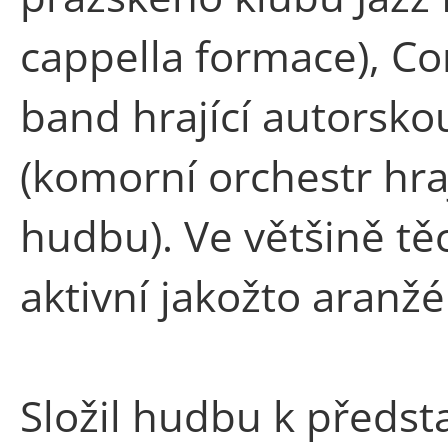
cappella formace), Co
band hrající autorsko
(komorní orchestr hr
hudbu). Ve většině tě
aktivní jakožto aranžé
Složil hudbu k před