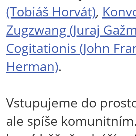
(Tobiáš Horvát)
,
Konvo
Zugzwang (Juraj Gažm
Cogitationis (John Fra
Herman)
.
Vstupujeme do prosto
ale spíše komunitním