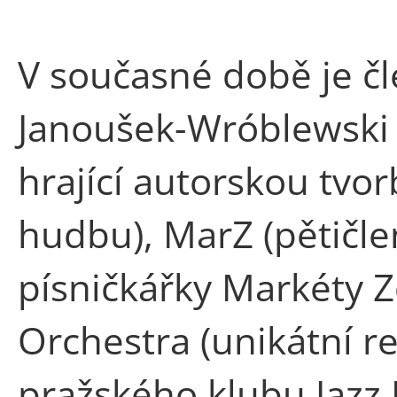
V současné době je č
Janoušek-Wróblewski 
hrající autorskou tvo
hudbu), MarZ (pětičle
písničkářky Markéty Z
Orchestra (unikátní r
pražského klubu Jazz D