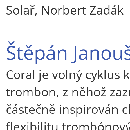
Solař, Norbert Zadák
Štěpán Janouš
Coral je volný cyklus 
trombon, z něhož zazn
částečně inspirován 
flexibilitu trombónov