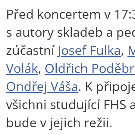
Před koncertem v 17:
s autory skladeb a pe
zúčastní
Josef Fulka
,
M
Volák
,
Oldřich Poděb
Ondřej Váša
. K připo
všichni studující FHS
bude v jejich režii.