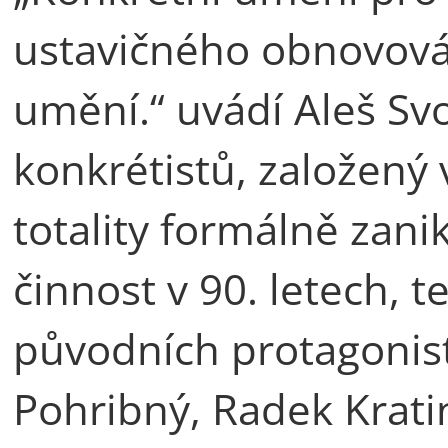
ustavičného obnovová
umění.“ uvádí Aleš Sv
konkrétistů, založený 
totality formálně zani
činnost v 90. letech, t
původních protagonist
Pohribný, Radek Kratin