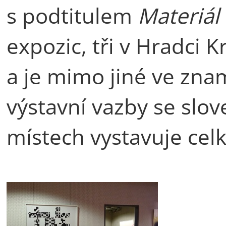
s podtitulem
Materiál 
expozic, tři v Hradci K
a je mimo jiné ve zn
výstavní vazby se slo
místech vystavuje cel