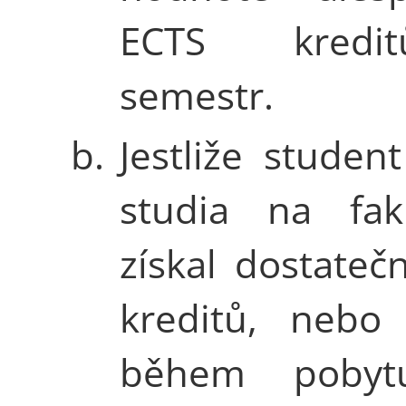
ECTS kredi
semestr.
b.
Jestliže stude
studia na faku
získal dostateč
kreditů, nebo 
během pobytu