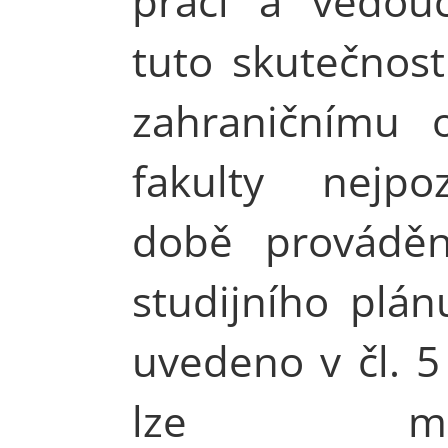
práci a vedouc
tuto skutečnost
zahraničnímu o
fakulty nejpo
době provádě
studijního plánu
uvedeno v čl. 5 
lze mini