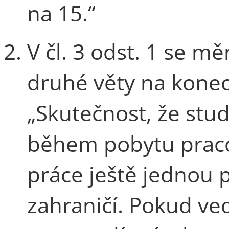
na 15.“
V čl. 3 odst. 1 se m
druhé věty na konec
„Skutečnost, že stu
během pobytu praco
práce ještě jednou 
zahraničí. Pokud ve