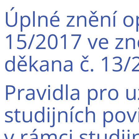
Úplné znění o
15/2017 ve zn
děkana č. 13/
Pravidla pro 
studijních po
v rámci studij