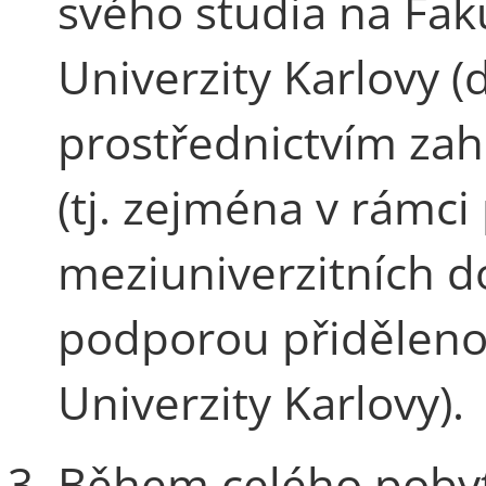
svého studia na Fak
Univerzity Karlovy (d
prostřednictvím zah
(tj. zejména v rámc
meziuniverzitních do
podporou přidělenou
Univerzity Karlovy).
Během celého pobyt