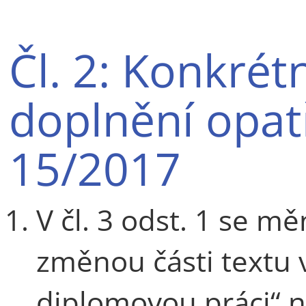
Čl. 2: Konkrét
doplnění opat
15/2017
V čl. 3 odst. 1 se mě
změnou části textu 
diplomovou práci“ n