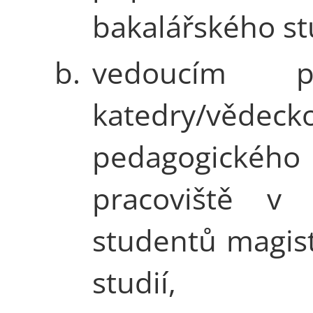
bakalářského st
b.
vedoucím pří
katedry/vědeck
pedagogického
pracoviště v 
studentů magis
studií,