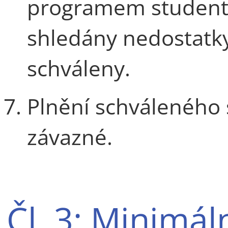
programem studenta
shledány nedostatky
schváleny.
Plnění schváleného 
závazné.
Čl. 3: Minimá