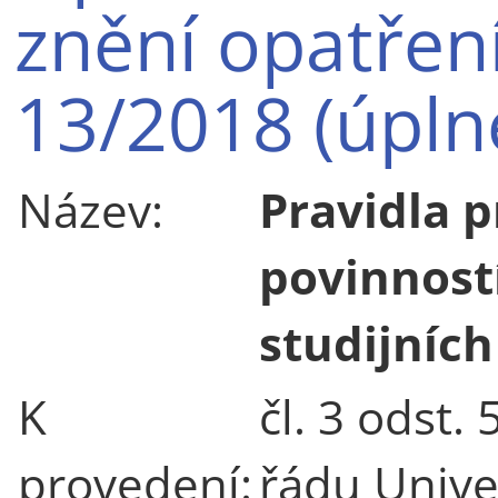
znění opatřen
13/2018 (úpln
Název:
Pravidla p
povinnost
studijních
K
čl. 3 odst.
provedení:
řádu Univer