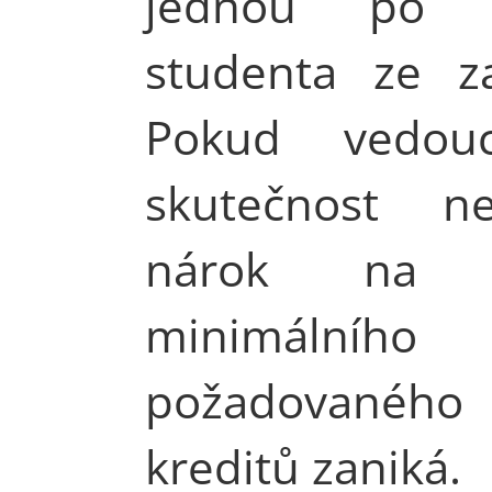
jednou po n
studenta ze za
Pokud vedouc
skutečnost nep
nárok na s
minimálního
požadovaného
kreditů zaniká.