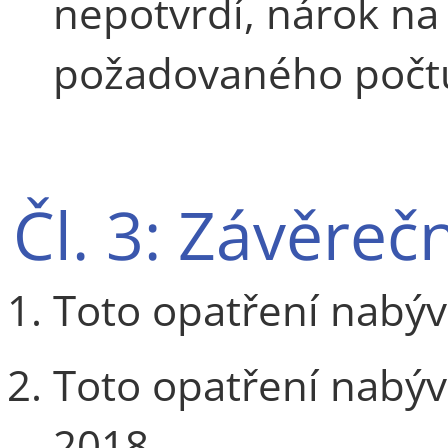
nepotvrdí, nárok na
požadovaného počtu 
Čl. 3: Závěre
Toto opatření nabýv
Toto opatření nabýv
2018.