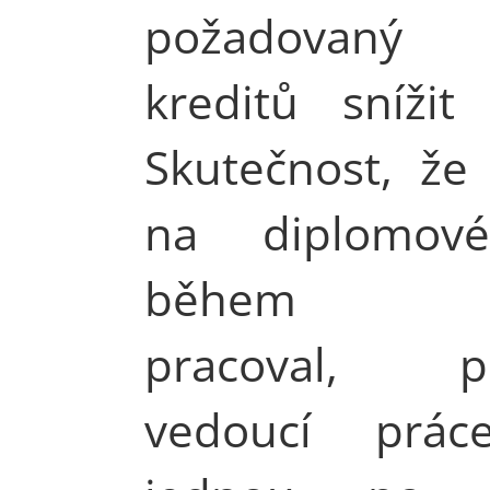
požadovaný
kreditů snížit
Skutečnost, že
na diplomové
během po
pracoval, po
vedoucí prác