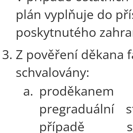
plán vyplňuje do př
poskytnutého zahra
Z pověření děkana fa
schvalovány:
a.
proděkane
pregraduální s
případě st