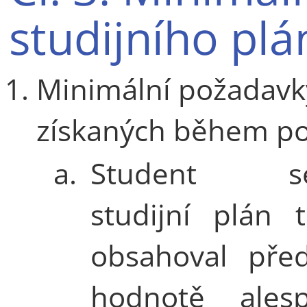
studijního plá
Minimální požadavky
získaných během pob
a.
Student ses
studijní plán 
obsahoval pře
hodnotě ales