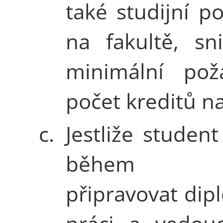
také studijní po
na fakultě, sn
minimální pož
počet kreditů na
c.
Jestliže student
během po
připravovat di