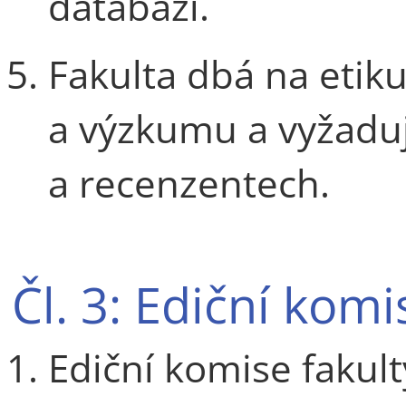
databází.
Fakulta dbá na etik
a výzkumu a vyžaduj
a recenzentech.
Čl. 3: Ediční komi
Ediční komise fakult