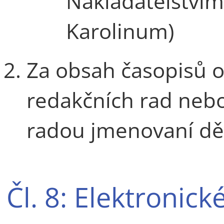
Nakladatelstvím
Karolinum)
Za obsah časopisů 
redakčních rad nebo
radou jmenovaní d
Čl. 8: Elektronic