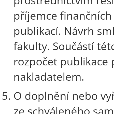
prostřednictvím řeš
příjemce finančních
publikací. Návrh sm
fakulty. Součástí té
rozpočet publikace 
nakladatelem.
O doplnění nebo vyř
ze schváleného sam