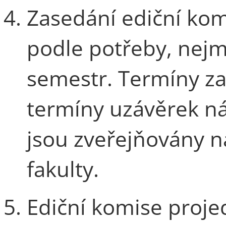
Zasedání ediční kom
podle potřeby, nej
semestr. Termíny za
termíny uzávěrek ná
jsou zveřejňovány 
fakulty.
Ediční komise proje