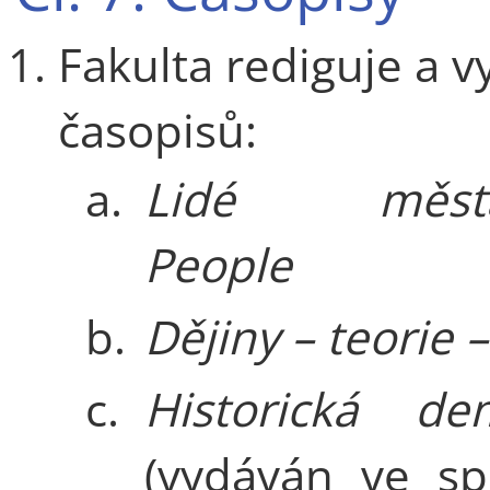
Fakulta rediguje a v
časopisů:
a.
Lidé města
People
b.
Dějiny – teorie –
c.
Historická dem
(vydáván ve sp