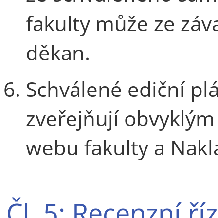
fakulty může ze zá
děkan.
Schválené ediční plá
zveřejňují obvyklý
webu fakulty a Nakl
Čl. 5: Recenzní ří