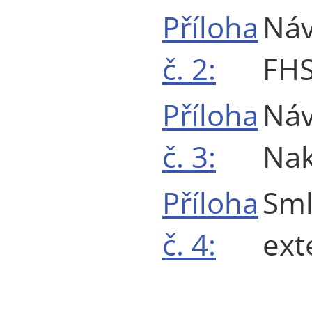
Příloha
Náv
č. 2:
FH
Příloha
Náv
č. 3:
Nak
Příloha
Sml
č. 4:
ext