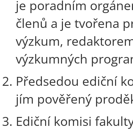
je poradním orgáne
členů a je tvořena
výzkum, redaktorem 
výzkumných progra
Předsedou ediční ko
jím pověřený prodě
Ediční komisi fakul