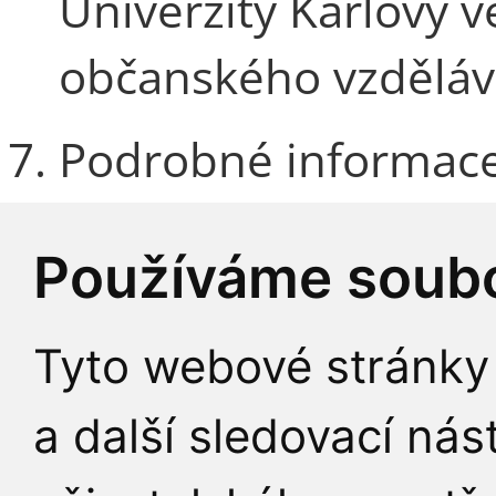
Univerzity Karlovy 
občanského vzděláv
Podrobné informace
podmínek přijetí a a
Používáme soubo
zveřejněny ve Stud
Univerzity Karlovy (S
Tyto webové stránky 
programů CŽV
“ a n
a další sledovací nás
https://fhs.cuni.cz/