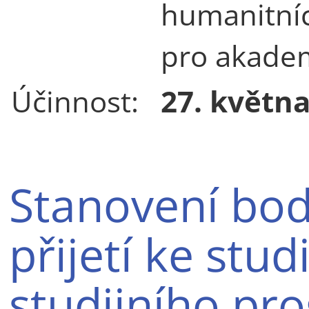
humanitníc
pro akade
Účinnost:
27. květn
Stanovení bod
přijetí ke stu
studijního pr