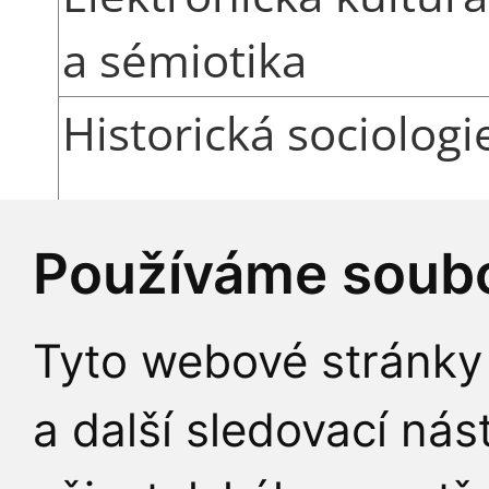
a sémiotika
Historická sociologi
Filosofie v kontextu
Používáme soubo
humanitních věd
Tyto webové stránky 
Sociální a kulturní
a další sledovací nás
ekologie