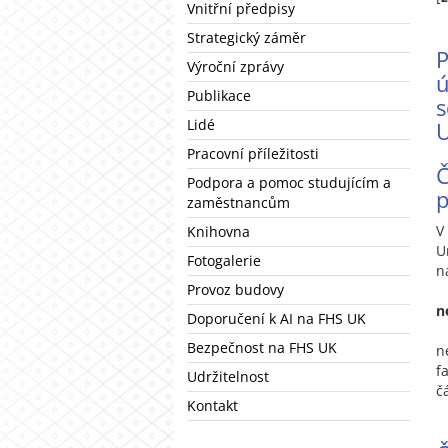
Vnitřní předpisy
Strategický záměr
P
Výroční zprávy
ú
Publikace
Lidé
U
Pracovní příležitosti
Podpora a pomoc studujícím a
p
zaměstnancům
V
Knihovna
U
Fotogalerie
n
Provoz budovy
n
Doporučení k AI na FHS UK
Bezpečnost na FHS UK
n
f
Udržitelnost
č
Kontakt