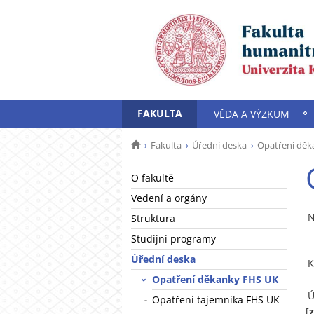
FAKULTA
VĚDA A VÝZKUM
Fakulta
Úřední deska
Opatření děk
O fakultě
Vedení a orgány
N
Struktura
Studijní programy
Úřední deska
K
Opatření děkanky FHS UK
Ú
Opatření tajemníka FHS UK
[