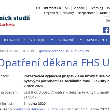
UK
Intranet UK
SIS
Moodle
E-learning
I
Organizér
Návody
Bezpečnost
Harm. A
UCHAZEČI
STUDUJÍCÍ
ZAHRANIČÍ
ABSOLVENTI
anky FHS UK
OD 2019
Opatření děkana FHS UK č. 22/2019
Opatření děkana FHS U
ázev:
Pozastavení vyplácení příspěvku na úroky z účelov
bytovými potřebami ze sociálního fondu Fakulty hu
v roce 2020
 provedení:
část II čl. 3 odst. 7 opatření děkana Fakulty humanitn
21/2019
činnost:
1. ledna 2020
zrušeno
opatřením děkana č. 23/2020
s účinností od 1. ledna 2021]