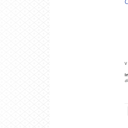
Č
V
I
d