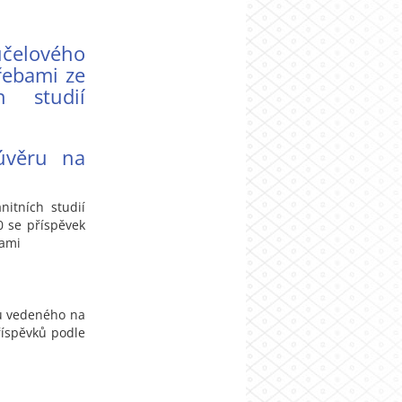
účelového
řebami ze
h studií
úvěru na
nitních studií
0 se příspěvek
bami
du vedeného na
říspěvků podle