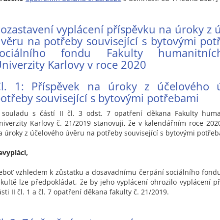
ozastavení vyplácení příspěvku na úroky z 
věru na potřeby související s bytovými pot
sociálního fondu Fakulty humanitníc
niverzity Karlovy v roce 2020
Čl. 1: Příspěvek na úroky z účelového 
otřeby související s bytovými potřebami
 souladu s částí II čl. 3 odst. 7 opatření děkana Fakulty huma
niverzity Karlovy č. 21/2019 stanovuji, že v kalendářním roce 202
a úroky z účelového úvěru na potřeby související s bytovými potře
evyplácí,
eboť vzhledem k zůstatku a dosavadnímu čerpání sociálního fon
akultě lze předpokládat, že by jeho vyplácení ohrozilo vyplácení p
ásti II čl. 1 a čl. 7 opatření děkana fakulty č. 21/2019.