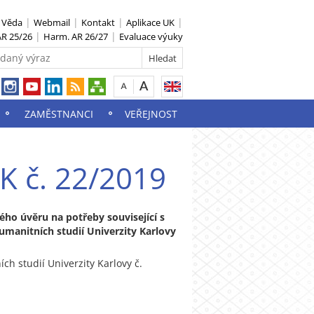
S Věda
Webmail
Kontakt
Aplikace UK
R 25/26
Harm. AR 26/27
Evaluace výuky
ZAMĚSTNANCI
VEŘEJNOST
K č. 22/2019
ého úvěru na potřeby související s
manitních studií Univerzity Karlovy
ích studií Univerzity Karlovy č.