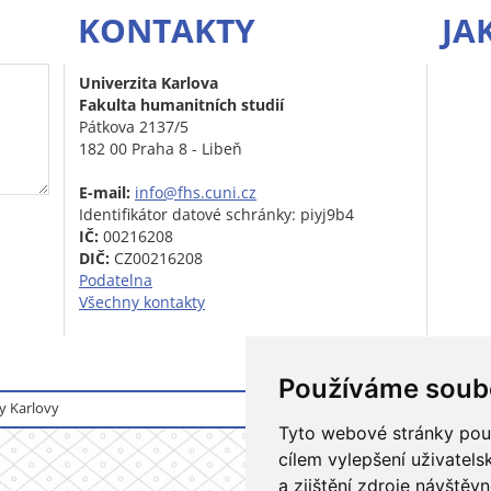
KONTAKTY
JA
Univerzita Karlova
Fakulta humanitních studií
Pátkova 2137/5
182 00 Praha 8 - Libeň
E-mail:
info@fhs.cuni.cz
Identifikátor datové schránky: piyj9b4
IČ:
00216208
DIČ:
CZ00216208
Podatelna
Všechny kontakty
Používáme soub
y Karlovy
Přihlášení do informačního
Tyto webové stránky použí
cílem vylepšení uživatel
a zjištění zdroje návštěvn