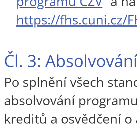
programů CŽV
“ a n
https://fhs.cuni.cz/
Čl. 3: Absolvová
Po splnění všech sta
absolvování programu 
kreditů a osvědčení o