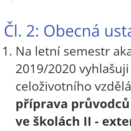
Čl. 2: Obecná us
Na letní semestr a
2019/2020 vyhlašuj
celoživotního vzděl
příprava průvodců
ve školách II - ext