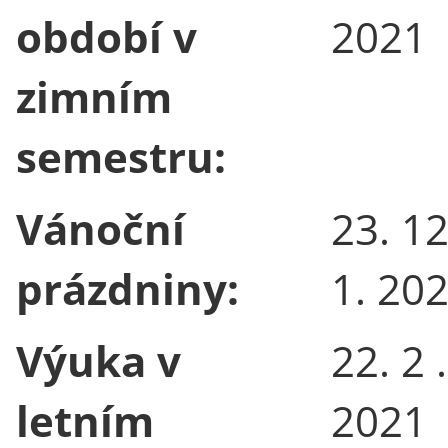
období v
2021
zimním
semestru:
Vánoční
23. 12
prázdniny:
1. 20
Výuka v
22. 2 .
letním
2021