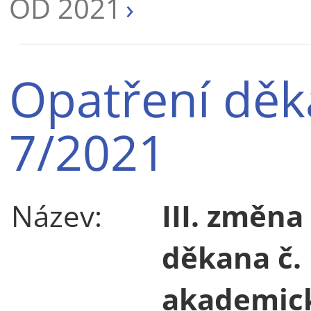
OD 2021
Opatření děk
7/2021
Název:
III. změna
děkana č.
akademick