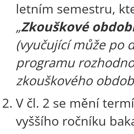
letním semestru, kt
„
Zkouškové období
(vyučující může po
programu rozhodnout
zkouškového období 
V čl. 2 se mění ter
vyššího ročníku bak