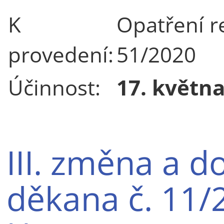
K
Opatření re
provedení:
51/2020
Účinnost:
17. květn
III. změna a d
děkana č. 11/