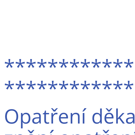
************
************
Opatření děka