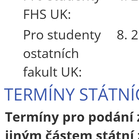
FHS UK:
Pro studenty
8. 2
ostatních
fakult UK:
TERMÍNY STÁTN
Termíny pro podání 
jiným částem státní 