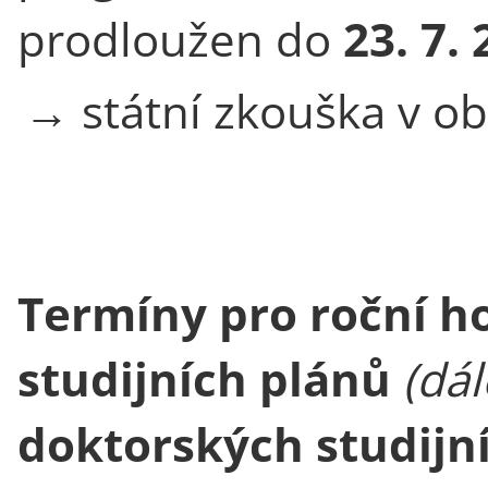
prodloužen do
23. 7.
→ státní zkouška v o
Termíny pro roční h
studijních plánů
(dál
doktorských studijn