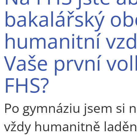
bakalářský ob
humanitní vzdě
Vaše první vo
FHS?
Po gymnáziu jsem si ne
vždy humanitně laděná,