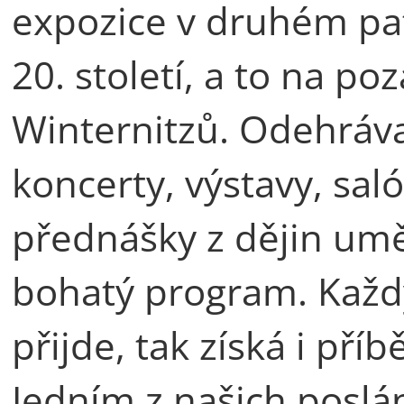
expozice v druhém patř
20. století, a to na p
Winternitzů. Odehrávaj
koncerty, výstavy, sal
přednášky z dějin umě
bohatý program. Každý
přijde, tak získá i pří
Jedním z našich poslán