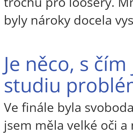
trochu pro loosery. M
byly nároky docela vy
Je něco, s čím 
studiu problé
Ve finále byla svobod
jsem měla velké oči a 