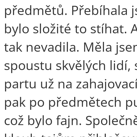
předmětů. Přebíhala js
bylo složité to stíhat.
tak nevadila. Měla jse
spoustu skvělých lidí, 
partu už na zahajovac
pak po předmětech put
což bylo fajn. Společně