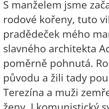
S manželem jsme začal
rodové kořeny, tuto vi
pradědeček mého man
slavného architekta Ado
poměrně pohnutá. Rod
původu a žili tady pou
Terezína a muži zemřel
ženy. I komunistický 