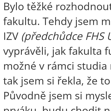
Bylo těžké rozhodnout
fakultu. Tehdy jsem 
IZV
(předchůdce FHS U
vyprávěli, jak fakulta f
možné v rámci studia n
tak jsem si řekla, že 
Původně jsem si mysle
prváku, budu chodit na