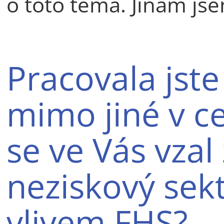
o toto téma. Jinam jse
Pracovala jst
mimo jiné v c
se ve Vás vzal
neziskový sekt
vlivem FHS?