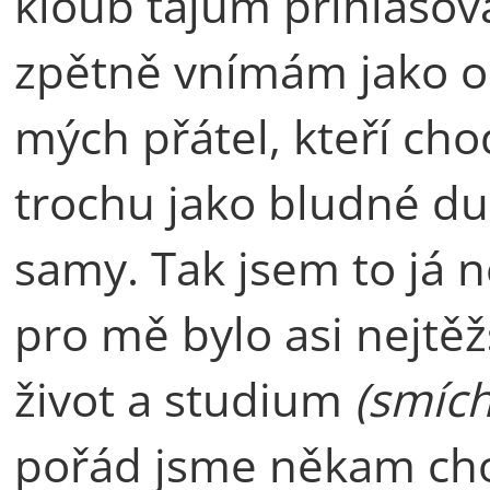
kloub tajům přihlašov
zpětně vnímám jako o
mých přátel, kteří chod
trochu jako bludné du
samy. Tak jsem to já n
pro mě bylo asi nejtěž
život a studium
(smích
pořád jsme někam cho