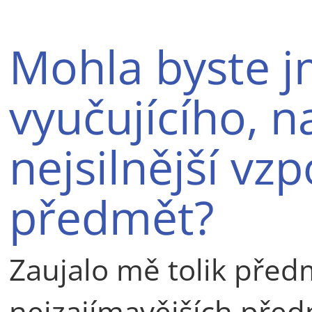
Mohla byste 
vyučujícího, 
nejsilnější v
předmět?
Zaujalo mě tolik před
nejzajímavějších před