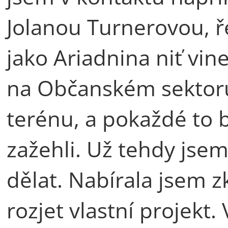
Jolanou Turnerovou, ře
jako Ariadnina niť vi
na Občanském sektoru
terénu, a pokaždé to b
zažehli. Už tehdy jsem s
dělat. Nabírala jsem z
rozjet vlastní projekt