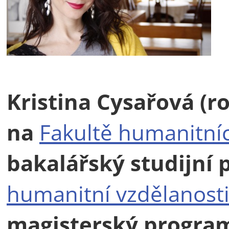
Kristina Cysařová (r
na
Fakultě humanitníc
bakalářský studijní
humanitní vzdělanost
magisterský progr