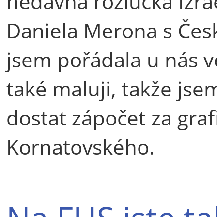
nedávná rozlučka Izra
Daniela Merona s Čes
jsem pořádala u nás v
také maluji, takže js
dostat zápočet za graf
Kornatovského.