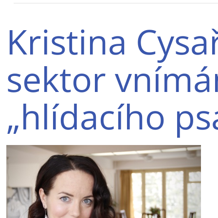
Kristina Cys
sektor vnímá
„hlídacího p