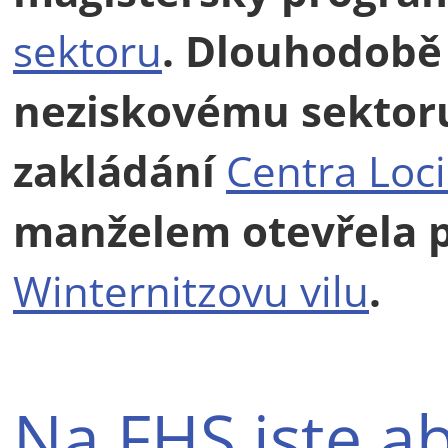
sektoru
. Dlouhodobě
neziskovému sektoru.
zakládání
Centra Loc
manželem otevřela p
Winternitzovu vilu
.
Na FHS jste a