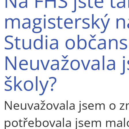
Na FHS jste t
magisterský n
Studia občans
Neuvažovala j
školy?
Neuvažovala jsem o zm
potřebovala jsem malo