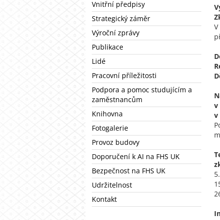
Vnitřní předpisy
V
Z
Strategický záměr
V
Výroční zprávy
p
Publikace
D
Lidé
R
Pracovní příležitosti
D
Podpora a pomoc studujícím a
N
zaměstnancům
v
Knihovna
v
P
Fotogalerie
m
Provoz budovy
T
Doporučení k AI na FHS UK
z
Bezpečnost na FHS UK
5
1
Udržitelnost
2
Kontakt
I