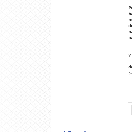
P
b
m
d
n
n
V
d
d