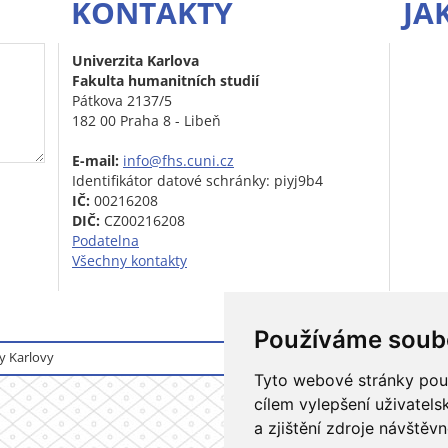
KONTAKTY
JA
Univerzita Karlova
Fakulta humanitních studií
Pátkova 2137/5
182 00 Praha 8 - Libeň
E-mail:
info@fhs.cuni.cz
Identifikátor datové schránky: piyj9b4
IČ:
00216208
DIČ:
CZ00216208
Podatelna
Všechny kontakty
Používáme soub
y Karlovy
Přihlášení do informačního
Tyto webové stránky použí
cílem vylepšení uživatel
a zjištění zdroje návštěvn