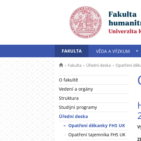
FAKULTA
VĚDA A VÝZKUM
Fakulta
Úřední deska
Opatření děk
O fakultě
Vedení a orgány
Struktura
Studijní programy
Úřední deska
Opatření děkanky FHS UK
V
(
Opatření tajemníka FHS UK
Z