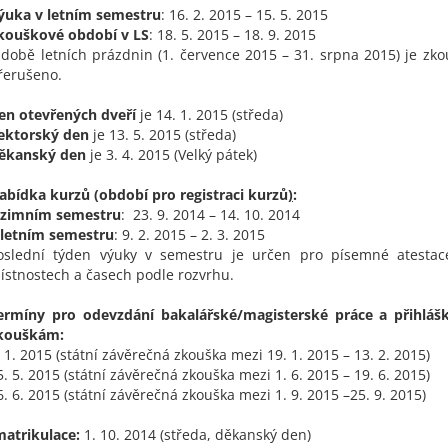
ýuka v letním semestru
: 16. 2. 2015 – 15. 5. 2015
kouškové období v LS
: 18. 5. 2015 – 18. 9. 2015
 době letních prázdnin (1. července 2015 – 31. srpna 2015) je zk
řerušeno.
en otevřených dveří
je 14. 1. 2015 (středa)
ektorský den
je 13. 5. 2015 (středa)
ěkanský den
je 3. 4. 2015 (Velký pátek)
abídka kurzů
(období pro registraci kurzů
)
:
 zimním semestru
:
23. 9. 2014 – 14. 10. 2014
 letním semestru
: 9. 2. 2015 – 2. 3. 2015
oslední týden výuky v semestru je určen pro písemné atestace
ístnostech a časech podle rozvrhu.
ermíny pro odevzdání bakalářské/magisterské práce a přihláš
kouškám:
. 1. 2015 (státní závěrečná zkouška mezi 19. 1. 2015 – 13. 2. 2015)
5. 5. 2015 (státní závěrečná zkouška mezi 1. 6. 2015 – 19. 6. 2015)
6. 6. 2015 (státní závěrečná zkouška mezi 1. 9. 2015 –25. 9. 2015)
matrikulace:
1. 10. 2014 (středa, děkanský den)