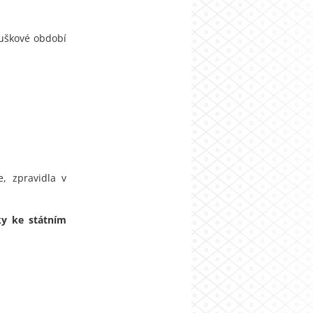
ouškové období
, zpravidla v
ky ke státním