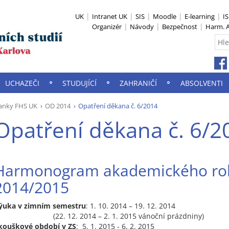
UK
Intranet UK
SIS
Moodle
E-learning
I
Organizér
Návody
Bezpečnost
Harm. A
UCHAZEČI
STUDUJÍCÍ
ZAHRANIČÍ
ABSOLVENTI
anky FHS UK
OD 2014
Opatření děkana č. 6/2014
Opatření děkana č. 6/2
Harmonogram akademického ro
2014/2015
ýuka v zimním semestru
: 1. 10. 2014 – 19. 12. 2014
22. 12. 2014 – 2. 1. 2015 vánoční prázdniny)
kouškové období v ZS
: 5. 1. 2015 - 6. 2. 2015