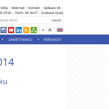
S Věda
Webmail
Kontakt
Aplikace UK
R 25/26
Harm. AR 26/27
Evaluace výuky
ZAMĚSTNANCI
VEŘEJNOST
014
ku