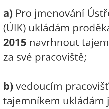
a)
Pro jmenování Ústř
(ÚIK) ukládám proděk
2015
navrhnout tajem
za své pracoviště;
b)
vedoucím pracovišť 
tajemníkem ukládám j