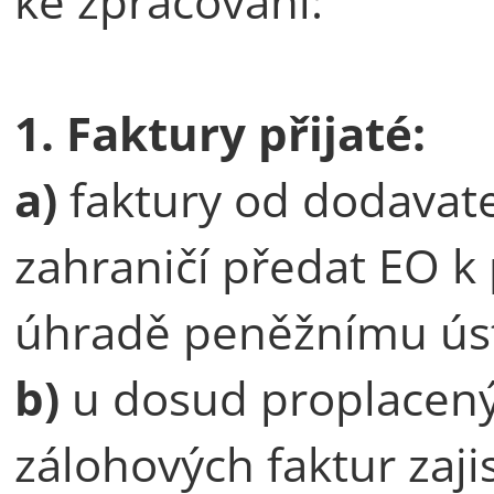
ke zpracování:
1.
Faktury přijaté:
a)
faktury od dodavate
zahraničí předat EO k
úhradě peněžnímu ú
b)
u dosud proplacený
zálohových faktur zaji