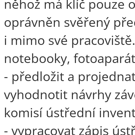
něhož má klíč pouze o
oprávněn svěřený pře
i mimo své pracoviště.
notebooky, fotoaparát
- předložit a projednat
vyhodnotit návrhy závě
komisí ústřední invent
- vypracovat zápis úst