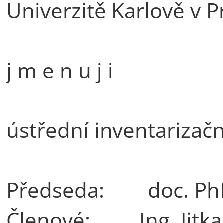
Univerzitě Karlově v P
j m e n u j i
ústřední inventarizačn
Předseda: doc. PhD
Členové: Ing. Ji