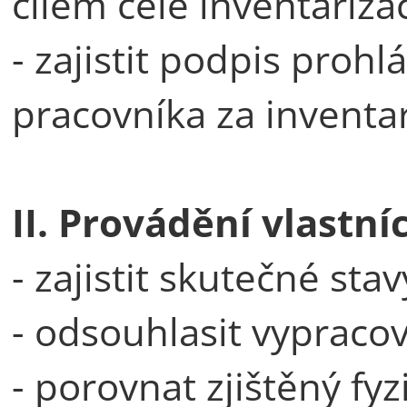
cílem celé inventarizac
- zajistit podpis pro
pracovníka za inventa
II. Provádění vlastní
- zajistit skutečné stav
- odsouhlasit vypraco
- porovnat zjištěný fy