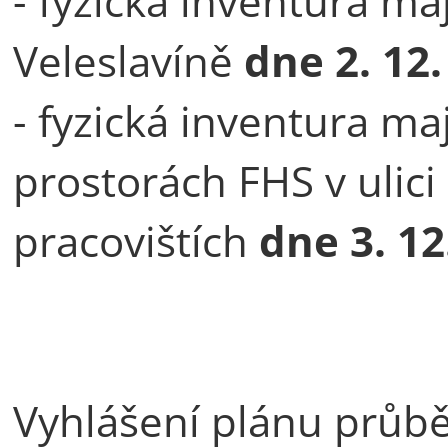
- fyzická inventura m
Veleslavíně
dne
2. 12
- fyzická inventura m
prostorách FHS v ulic
pracovištích
dne 3. 12
Vyhlášení plánu průbě