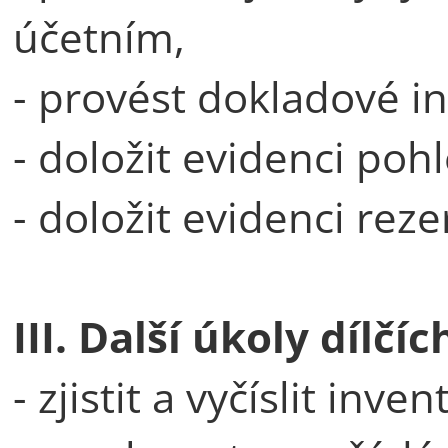
účetním,
- provést dokladové i
- doložit evidenci poh
- doložit evidenci rez
III. Další úkoly dílč
- zjistit a vyčíslit inve