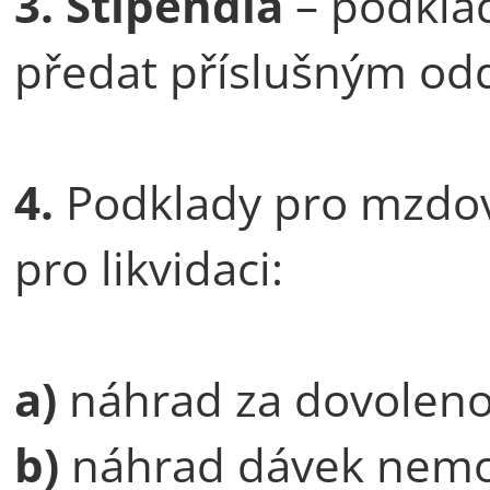
3.
Stipendia
– podklad
předat příslušným o
4.
Podklady pro mzdovo
pro likvidaci:
a)
náhrad za dovolen
b)
náhrad dávek nemo