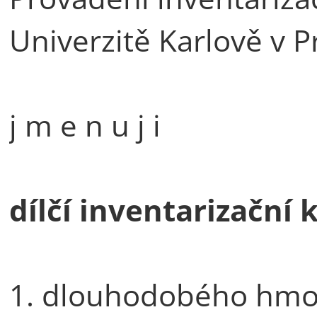
Univerzitě Karlově v P
j m e n u j i
dílčí inventarizační 
1. dlouhodobého hmo