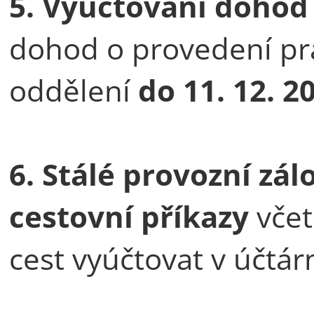
5.
Vyúčtování dohod
dohod o provedení pr
oddělení
do
11. 12. 2
6. Stálé provozní zá
cestovní příkazy
včet
cest vyúčtovat v účtá