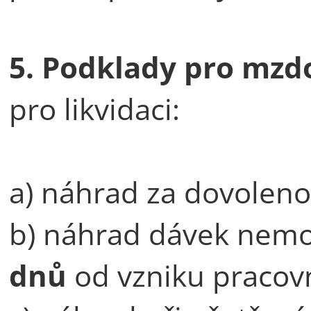
5. Podklady pro mz
pro likvidaci:
a) náhrad za dovolen
b) náhrad dávek nemo
dnů
od vzniku pracov