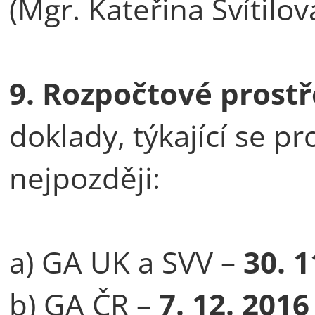
(Mgr. Kateřina Svítilov
9. Rozpočtové prost
doklady, týkající se p
nejpozději:
a) GA UK a SVV –
30. 1
b) GA ČR –
7. 12. 2016