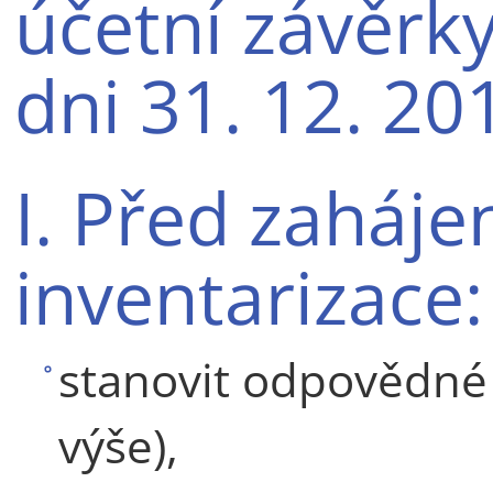
účetní závěrk
dni 31. 12. 20
I. Před zaháj
inventarizace:
stanovit odpovědné p
výše),