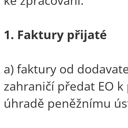
ke zpracování:
1. Faktury přijaté
a) faktury od dodavat
zahraničí předat EO k
úhradě peněžnímu ú