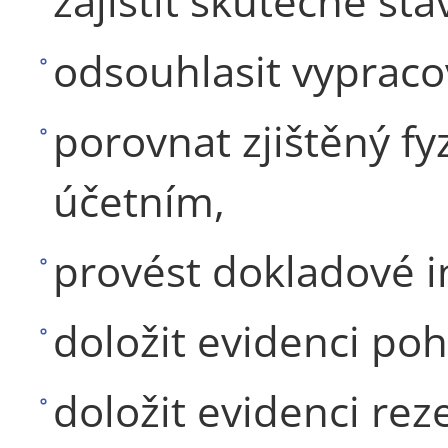
zajistit skutečné sta
odsouhlasit vypraco
porovnat zjištěný fy
účetním,
provést dokladové i
doložit evidenci po
doložit evidenci rez