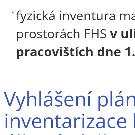
fyzická inventura m
prostorách FHS
v u
pracovištích dne 1.
Vyhlášení plá
inventarizace