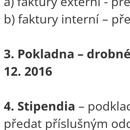
a) faktury externí - p
b) faktury interní – p
3. Pokladna – drobné
12. 2016
4. Stipendia
– podklad
předat příslušným od