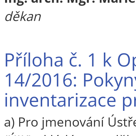
děkan
Příloha č. 1 k 
14/2016: Pokyn
inventarizace p
a) Pro jmenování Ústř