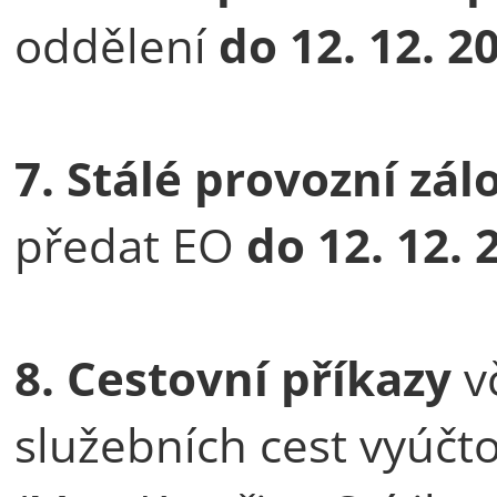
oddělení
do 12. 12. 2
7. Stálé provozní zá
předat EO
do 12. 12. 
8. Cestovní příkazy
v
služebních cest vyúčt