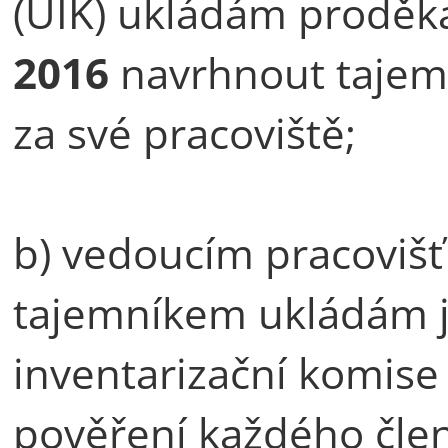
(ÚIK) ukládám proděk
2016
navrhnout tajem
za své pracoviště;
b) vedoucím pracovišť 
tajemníkem ukládám j
inventarizační komis
pověření každého čle