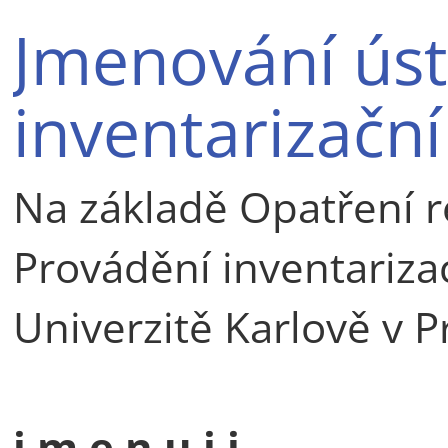
Jmenování úst
inventarizačn
Na základě Opatření r
Provádění inventariza
Univerzitě Karlově v P
j m e n u j i