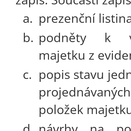
a.
prezenční listina
b.
podněty k vy
majetku z evide
c.
popis stavu jedn
projednávaných
položek majetku
d.
návrhy na po