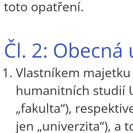
toto opatření.
Čl. 2: Obecná
Vlastníkem majetku 
humanitních studií U
„fakulta“), respektiv
jen „univerzita“), a 