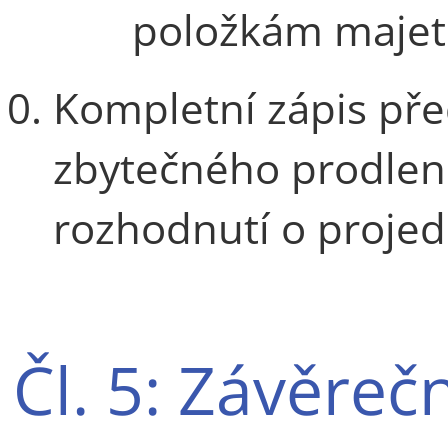
položkám majet
Kompletní zápis př
zbytečného prodlení
rozhodnutí o proje
Čl. 5: Závěre