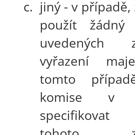
c.
jiný - v případě,
použít žádný
uvedených z
vyřazení maj
tomto případ
komise v n
specifikovat
tohoto zp