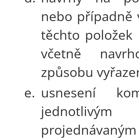
nebo případně 
těchto položek
včetně navrh
způsobu vyřazen
e.
usnesení ko
jednotlivým
projednávaným