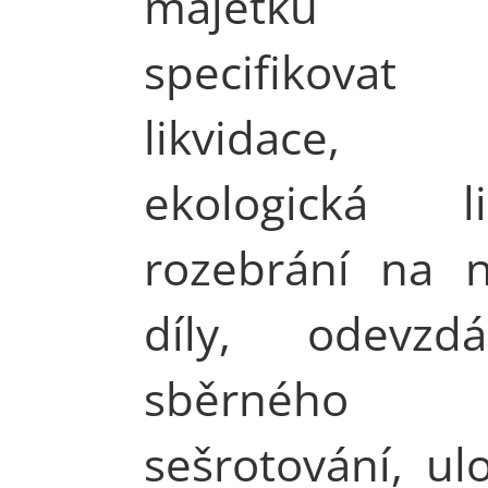
majetku lik
specifikovat
likvidace,
ekologická lik
rozebrání na n
díly, odevzd
sběrného d
sešrotování, ul