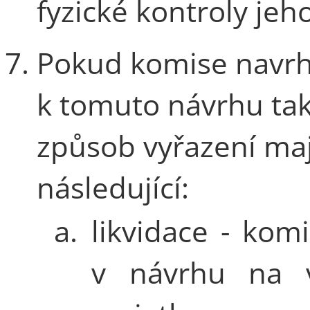
fyzické kontroly jeh
Pokud komise navrh
k tomuto návrhu ta
způsob vyřazení maj
následující:
a.
likvidace - kom
v návrhu na v