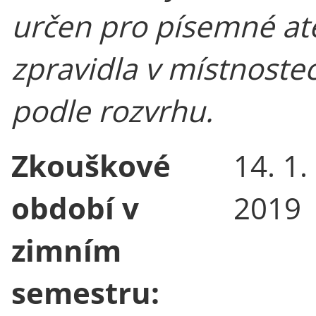
určen pro písemné at
zpravidla v místnoste
podle rozvrhu.
Zkouškové
14. 1.
období v
2019
zimním
semestru: