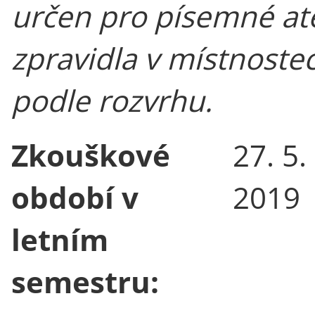
určen pro písemné at
zpravidla v místnoste
podle rozvrhu.
Zkouškové
27. 5.
období v
2019
letním
semestru: