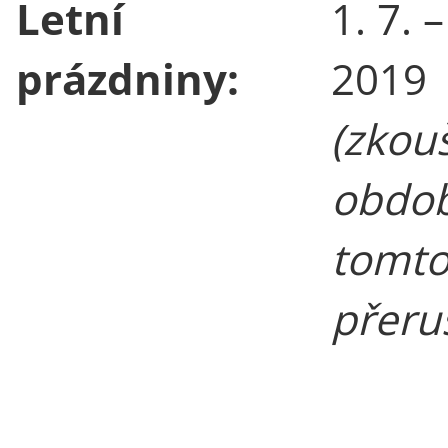
Letní
1. 7. –
prázdniny:
2019
(zkou
obdob
tomto
přeru