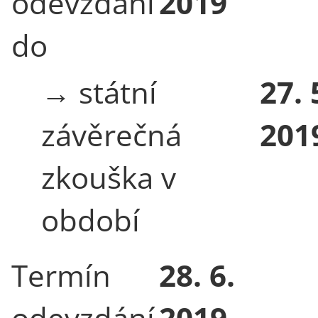
odevzdání
2019
do
→ státní
27. 
závěrečná
201
zkouška v
období
Termín
28. 6.
odevzdání
2019