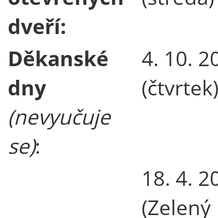
dveří:
Děkanské
4. 10. 2
dny
(čtvrtek
(nevyučuje
se)
:
18. 4. 2
(Zelený