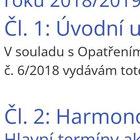
Čl. 1: Úvodní 
V souladu s Opatřením
č. 6/2018 vydávám tot
Čl. 2: Harmo
Hlavní termíny 