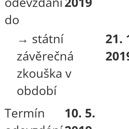
odevzdání
2019
do
→ státní
21. 
závěrečná
201
zkouška v
období
Termín
10. 5.