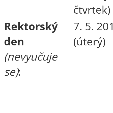
čtvrtek)
Rektorský
7. 5. 20
den
(úterý)
(nevyučuje
se)
: