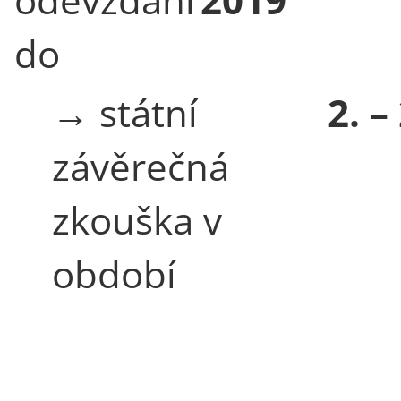
do
→ státní
2. –
závěrečná
zkouška v
období