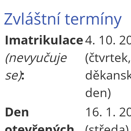
Zvláštní termíny
Imatrikulace
4. 10. 2
(nevyučuje
(čtvrtek,
se)
:
děkans
den)
Den
16. 1. 2
otevřených
(středa)