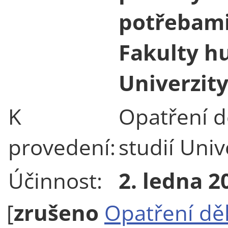
potřebami
Fakulty h
Univerzity
K
Opatření d
provedení:
studií Univ
Účinnost:
2. ledna 2
[
zrušeno
Opatření dě