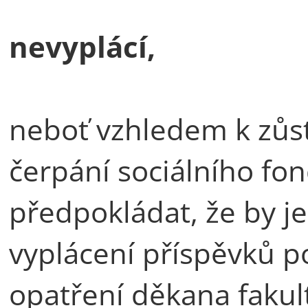
nevyplácí,
neboť vzhledem k zůs
čerpání sociálního fo
předpokládat, že by je
vyplácení příspěvků podl
opatření děkana fakult