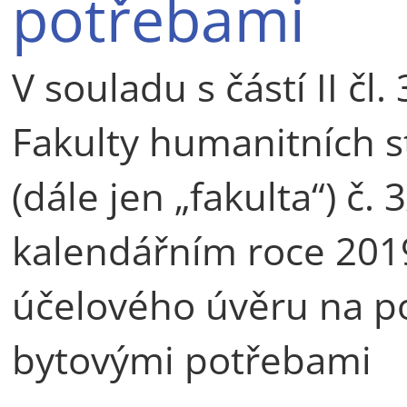
potřebami
V souladu s částí II čl
Fakulty humanitních st
(dále jen „fakulta“) č. 
kalendářním roce 2019
účelového úvěru na po
bytovými potřebami