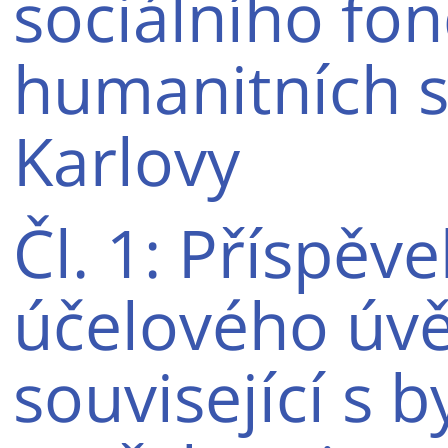
sociálního fo
humanitních st
Karlovy
Čl. 1: Příspěv
účelového úvě
související s 