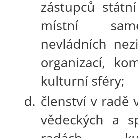
zástupců státní
místní samos
nevládních nez
organizací, ko
kulturní sféry;
d.
členství v radě 
vědeckých a sp
radách kult