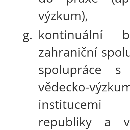
výzkum),
g.
kontinuální b
zahraniční spol
spolupráce s 
vědecko-výzku
institucemi
republiky a vy