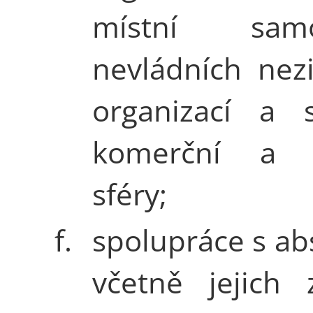
místní samos
nevládních nez
organizací a s
komerční a k
sféry;
f.
spolupráce s ab
včetně jejich 