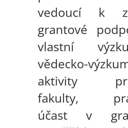
vedoucí k zí
grantové podp
vlastní výz
vědecko-výzku
aktivity pra
fakulty, pra
účast v gran