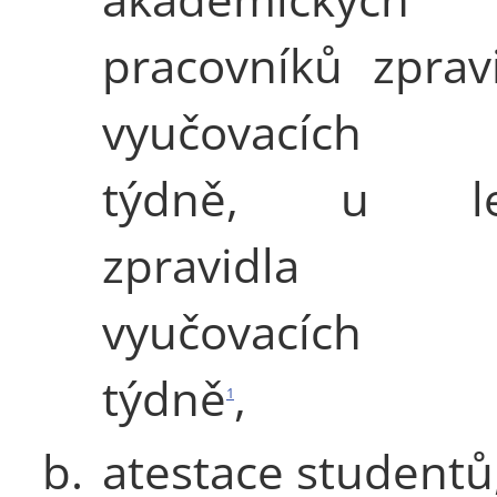
pracovníků zprav
vyučovacích 
týdně, u lek
zpravidla 1
vyučovacích 
týdně
,
1
b.
atestace studentů