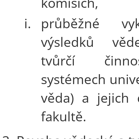
komisích,
i.
průběžné vyk
výsledků věd
tvůrčí činn
systémech univer
věda) a jejich 
fakultě.