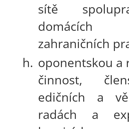
sítě spoluprac
domácí
zahraničních pra
h.
oponentskou a 
činnost, čle
edičních a vě
radách a exp