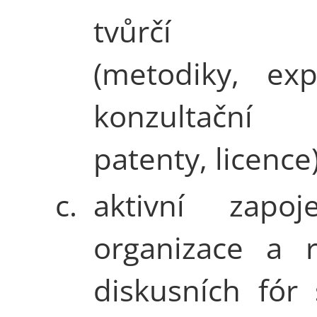
tvůrčí čin
(metodiky, exp
konzultační ak
patenty, licence)
c.
aktivní zapo
organizace a r
diskusních fór 