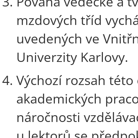
Povaha vědecké a tvů
mzdových tříd vycház
uvedených ve Vnit
Univerzity Karlovy.
Výchozí rozsah této 
akademických praco
náročnosti vzdělávac
u lektorů se předpok