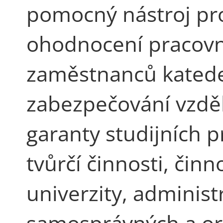
pomocný nástroj pro
ohodnocení pracov
zaměstnanců kateder
zabezpečování vzděl
garanty studijních 
tvůrčí činnosti, činno
univerzity, administ
samosprávných a or