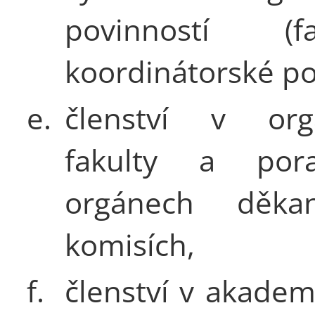
povinností (fak
koordinátorské po
e.
členství v org
fakulty a pora
orgánech děk
komisích,
f.
členství v akade