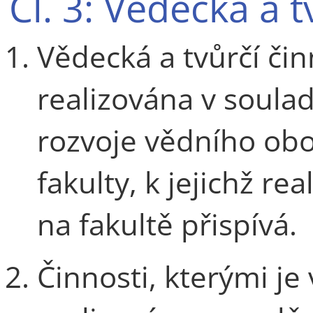
Čl. 3: Vědecká a t
Vědecká a tvůrčí či
realizována v soulad
rozvoje vědního obo
fakulty, k jejichž re
na fakultě přispívá.
Činnosti, kterými je