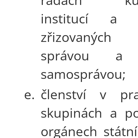
institucí a in
zřizovaných 
správou a 
samosprávou;
e.
členství v pra
skupinách a po
orgánech státní