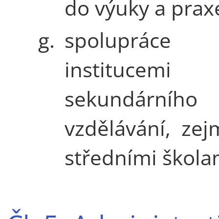
do výuky a prax
g.
spoluprá
institucemi
sekundárního
vzdělávání, ze
středními škola