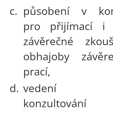
c.
působení v kom
pro přijímací i 
závěrečné zkou
obhajoby závěre
prací,
d.
vedení n
konzultování