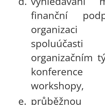
d.
vyhledávání m
finanční pod
organiza
spoluúča
organizačním t
konference
workshopy,
e.
průběžnou č