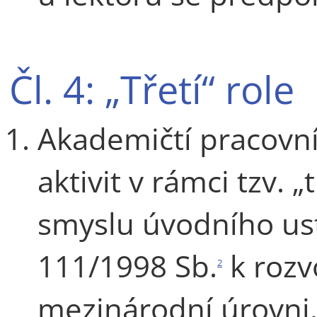
Čl. 4: „Třetí“ role
Akademičtí pracovní
aktivit v rámci tzv. „
smyslu úvodního us
111/1998 Sb.
k rozv
2
mezinárodní úrovni