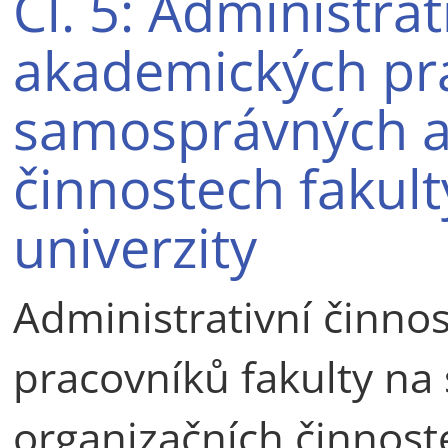
Čl. 5: Administrat
akademických pra
samosprávných a
činnostech fakult
univerzity
Administrativní činno
pracovníků fakulty n
organizačních činnost