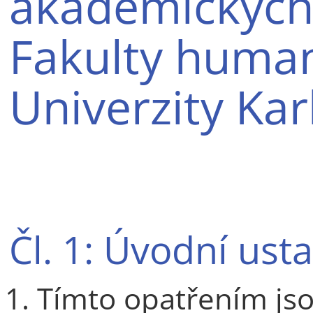
akademických
Fakulty human
Univerzity Kar
Čl. 1: Úvodní ust
Tímto opatřením jso