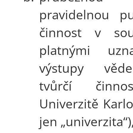
pravidelnou pu
činnost v so
platnými uzna
výstupy věd
tvůrčí činno
Univerzitě Karlo
jen „univerzita“)