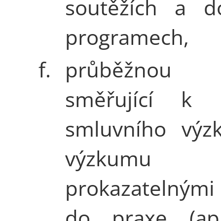
soutěžích a do
programech,
f.
průběžnou ak
směřující k re
smluvního výz
výzkum
prokazatelnými
do praxe (apl