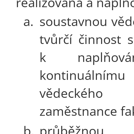
realizována a naplň
a.
soustavnou věd
tvůrčí činnost s
k naplňov
kontinuálnímu 
vědeckého 
zaměstnance fak
b.
průběžn