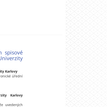
n spisové
niverzity
ity Karlovy
ronické úřední
zity Karlovy
íže uvedených