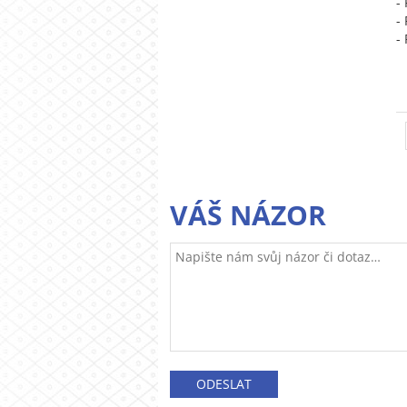
-
-
-
VÁŠ NÁZOR