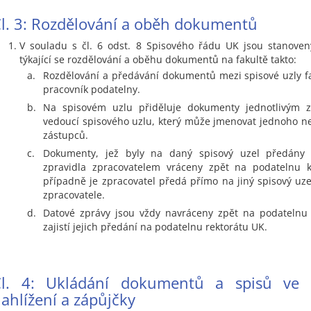
l. 3: Rozdělování a oběh dokumentů
V souladu s čl. 6 odst. 8 Spisového řádu UK jsou stanoven
týkající se rozdělování a oběhu dokumentů na fakultě takto:
a.
Rozdělování a předávání dokumentů mezi spisové uzly fa
pracovník podatelny.
b.
Na spisovém uzlu přiděluje dokumenty jednotlivým z
vedoucí spisového uzlu, který může jmenovat jednoho ne
zástupců.
c.
Dokumenty, jež byly na daný spisový uzel předány 
zpravidla zpracovatelem vráceny zpět na podatelnu k 
případně je zpracovatel předá přímo na jiný spisový uz
zpracovatele.
d.
Datové zprávy jsou vždy navráceny zpět na podatelnu f
zajistí jejich předání na podatelnu rektorátu UK.
Čl. 4: Ukládání dokumentů a spisů ve s
ahlížení a zápůjčky