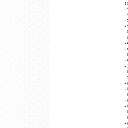
s
-
-
-
-
-
-
-
-
-
-
-
-
-
-
-
-
-
-
-
-
-