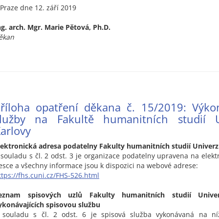
 Praze dne 12. září 2019
ng. arch. Mgr. Marie Pětová, Ph.D.
ěkan
říloha opatření děkana č. 15/2019: Výko
lužby na Fakultě humanitních studií U
arlovy
lektronická adresa podatelny Fakulty humanitních studií Univerz
 souladu s čl. 2 odst. 3 je organizace podatelny upravena na elekt
esce a všechny informace jsou k dispozici na webové adrese:
ttps://fhs.cuni.cz/FHS-526.html
eznam spisových uzlů Fakulty humanitních studií Univer
ykonávajících spisovou službu
 souladu s čl. 2 odst. 6 je spisová služba vykonávaná na n