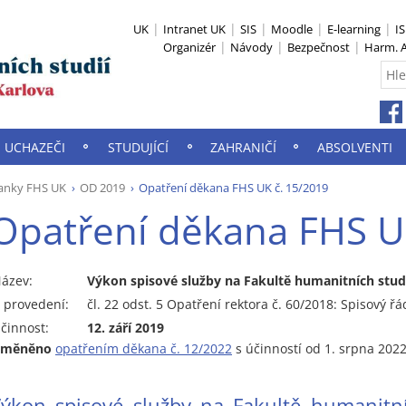
UK
Intranet UK
SIS
Moodle
E-learning
I
Organizér
Návody
Bezpečnost
Harm. A
UCHAZEČI
STUDUJÍCÍ
ZAHRANIČÍ
ABSOLVENTI
anky FHS UK
OD 2019
Opatření děkana FHS UK č. 15/2019
Opatření děkana FHS U
ázev:
Výkon spisové služby na Fakultě humanitních studi
 provedení:
čl. 22 odst. 5 Opatření rektora č. 60/2018: Spisový řá
činnost:
12. září 2019
změněno
opatřením děkana č. 12/2022
s účinností od 1. srpna 2022
ýkon spisové služby na Fakultě humanitní