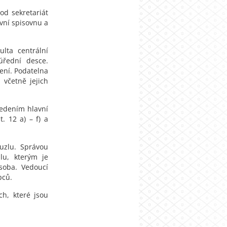
od sekretariát
avní spisovnu a
lta centrální
úřední desce.
ření. Podatelna
 včetně jejich
vedením hlavní
t. 12 a) – f) a
 uzlu. Správou
lu, kterým je
soba. Vedoucí
pců.
ch, které jsou