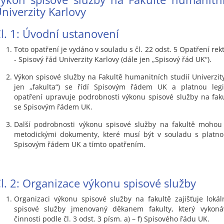
niverzity Karlovy
l. 1: Úvodní ustanovení
Toto opatření je vydáno v souladu s čl. 22 odst. 5 Opatření rek
- Spisový řád Univerzity Karlovy (dále jen „Spisový řád UK“).
Výkon spisové služby na Fakultě humanitních studií Univerzity
jen „fakulta“) se řídí Spisovým řádem UK a platnou legis
opatření upravuje podrobnosti výkonu spisové služby na fak
se Spisovým řádem UK.
Další podrobnosti výkonu spisové služby na fakultě mohou
metodickými dokumenty, které musí být v souladu s platnou
Spisovým řádem UK a tímto opatřením.
l. 2: Organizace výkonu spisové služby
Organizaci výkonu spisové služby na fakultě zajišťuje lokál
spisové služby jmenovaný děkanem fakulty, který vykon
činnosti podle čl. 3 odst. 3 písm. a) – f) Spisového řádu UK.