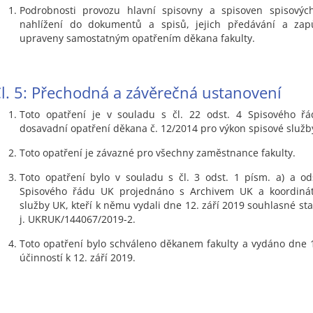
Podrobnosti provozu hlavní spisovny a spisoven spisových
nahlížení do dokumentů a spisů, jejich předávání a zapů
upraveny samostatným opatřením děkana fakulty.
l. 5: Přechodná a závěrečná ustanovení
Toto opatření je v souladu s čl. 22 odst. 4 Spisového ř
dosavadní opatření děkana č. 12/2014 pro výkon spisové služby
Toto opatření je závazné pro všechny zaměstnance fakulty.
Toto opatření bylo v souladu s čl. 3 odst. 1 písm. a) a od
Spisového řádu UK projednáno s Archivem UK a koordiná
služby UK, kteří k němu vydali dne 12. září 2019 souhlasné st
j. UKRUK/144067/2019-2.
Toto opatření bylo schváleno děkanem fakulty a vydáno dne 1
účinností k 12. září 2019.