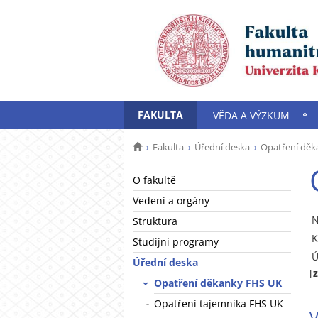
FAKULTA
VĚDA A VÝZKUM
Fakulta
Úřední deska
Opatření děk
O fakultě
Vedení a orgány
N
Struktura
K
Studijní programy
Ú
Úřední deska
[
Opatření děkanky FHS UK
Opatření tajemníka FHS UK
V