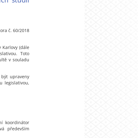
tora č. 60/2018
 Karlovy (dále
lativou. Toto
ultě v souladu
 být upraveny
 legislativou,
ní koordinátor
ává především