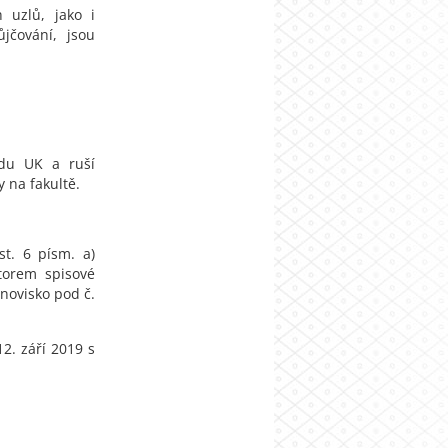
 uzlů, jako i
jčování, jsou
ádu UK a ruší
 na fakultě.
st. 6 písm. a)
torem spisové
anovisko pod č.
2. září 2019 s