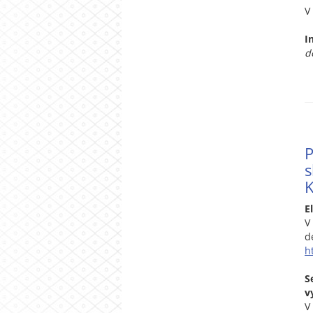
V
I
d
P
s
K
E
V
d
h
S
v
V