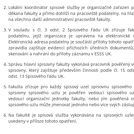
Lokální koordinátor spisové služby je organizačně zařazen p
děkana fakulty a přímo dohlíží na pracoviště podatelny, na hl
na všechna další administrativní pracoviště fakulty.
V souladu s čl. 3 odst. 2 Spisového řádu UK zřizuje faku
podatelnu, jejíž organizace je upravena na elektronické 
Elektronická adresa podatelny je součástí přílohy tohoto opat
zpravidla zajišťuje evidenci příchozích úředních dokumentů,
skenování a nahrání do přílohy záznamu v ESSS UK.
Správu hlavní spisovny fakulty vykonává pracovník pověřený 
spisovny, který zajišťuje především činnosti podle čl. 15 ods
odst. 13 Spisového řádu UK.
Fakulta zřizuje pro každý spisový uzel spisovnu spisového
spisovny spisového uzlu je pověřen vedoucí spisového uz
vedoucí organizační jednotky fakulty, nebo jím pověřená o
spisového uzlu může jmenovat jednoho nebo více svých zástu
Na fakultě je spisová služba vykonávána na spisových uzle
uvedeny v příloze tohoto opatření.