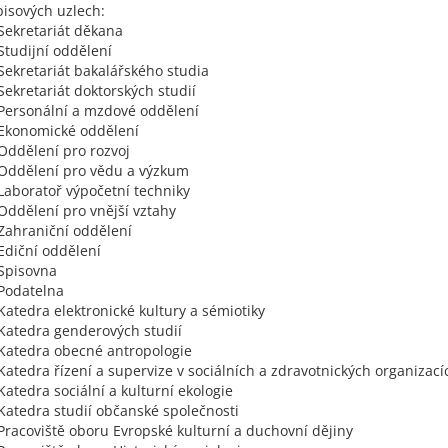
pisových uzlech:
 Sekretariát děkana
 Studijní oddělení
 Sekretariát bakalářského studia
 Sekretariát doktorských studií
 Personální a mzdové oddělení
 Ekonomické oddělení
 Oddělení pro rozvoj
 Oddělení pro vědu a výzkum
 Laboratoř výpočetní techniky
 Oddělení pro vnější vztahy
 Zahraniční oddělení
 Ediční oddělení
 Spisovna
 Podatelna
 Katedra elektronické kultury a sémiotiky
 Katedra genderových studií
 Katedra obecné antropologie
 Katedra řízení a supervize v sociálních a zdravotnických organizací
 Katedra sociální a kulturní ekologie
 Katedra studií občanské společnosti
 Pracoviště oboru Evropské kulturní a duchovní dějiny