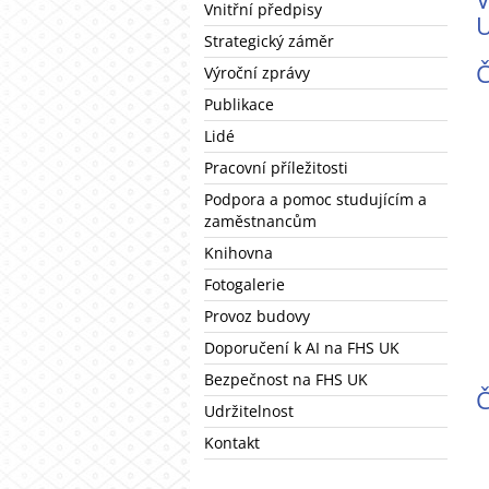
Vnitřní předpisy
U
Strategický záměr
Č
Výroční zprávy
Publikace
Lidé
Pracovní příležitosti
Podpora a pomoc studujícím a
zaměstnancům
Knihovna
Fotogalerie
Provoz budovy
Doporučení k AI na FHS UK
Bezpečnost na FHS UK
Č
Udržitelnost
Kontakt