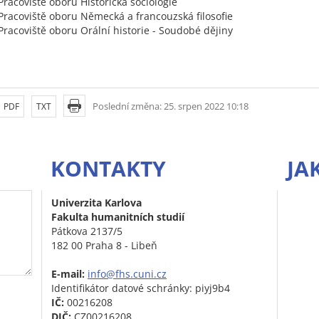
 Pracoviště oboru Historická sociologie
 Pracoviště oboru Německá a francouzská filosofie
 Pracoviště oboru Orální historie - Soudobé dějiny
Poslední změna: 25. srpen 2022 10:18
PDF
TXT
KONTAKTY
JA
Univerzita Karlova
Fakulta humanitních studií
Pátkova 2137/5
182 00 Praha 8 - Libeň
E-mail:
info@fhs.cuni.cz
Identifikátor datové schránky: piyj9b4
IČ:
00216208
DIČ:
CZ00216208