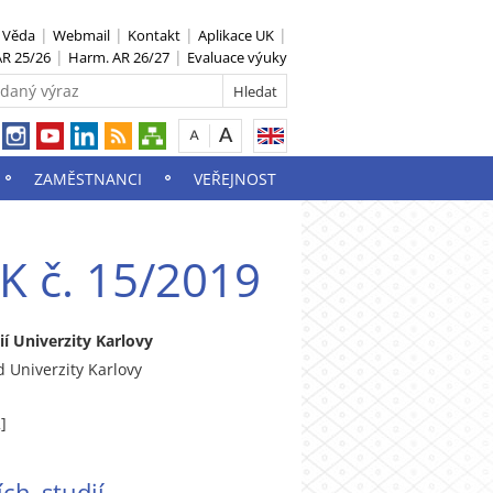
S Věda
Webmail
Kontakt
Aplikace UK
R 25/26
Harm. AR 26/27
Evaluace výuky
ZAMĚSTNANCI
VEŘEJNOST
K č. 15/2019
í Univerzity Karlovy
d Univerzity Karlovy
]
ch studií