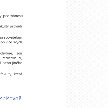
y podrobnosti
kulty provádí
pracovatelům
bo více svých
chybně, jsou
redistribuci,
el nebo jiného
akulty, která
pisovně,